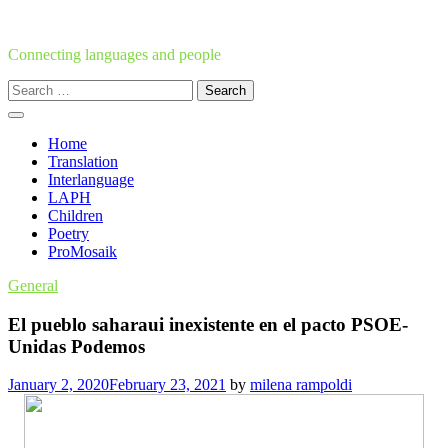
Skip
to
content
Connecting languages and people
Search
for:
Home
Translation
Interlanguage
LAPH
Children
Poetry
ProMosaik
General
El pueblo saharaui inexistente en el pacto PSOE-
Unidas Podemos
January 2, 2020
February 23, 2021
by
milena rampoldi