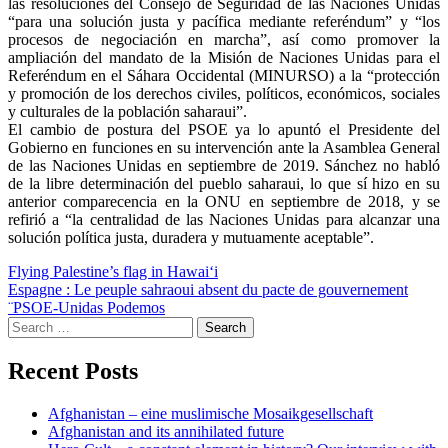
las resoluciones del Consejo de Seguridad de las Naciones Unidas
“para una solución justa y pacífica mediante referéndum” y “los
procesos de negociación en marcha”, así como promover la
ampliación del mandato de la Misión de Naciones Unidas para el
Referéndum en el Sáhara Occidental (MINURSO) a la “protección
y promoción de los derechos civiles, políticos, económicos, sociales
y culturales de la población saharaui”.
El cambio de postura del PSOE ya lo apuntó el Presidente del
Gobierno en funciones en su intervención ante la Asamblea General
de las Naciones Unidas en septiembre de 2019. Sánchez no habló
de la libre determinación del pueblo saharaui, lo que sí hizo en su
anterior comparecencia en la ONU en septiembre de 2018, y se
refirió a “la centralidad de las Naciones Unidas para alcanzar una
solución política justa, duradera y mutuamente aceptable”.
Post
Flying Palestine’s flag in Hawaiʻi
Espagne : Le peuple sahraoui absent du pacte de gouvernement
navigation
¨PSOE-Unidas Podemos
Search
for:
Recent Posts
Afghanistan – eine muslimische Mosaikgesellschaft
Afghanistan and its annihilated future