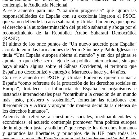
contempla la Audiencia Nacional.
A este acuerdo para una “Coalición progresista” que ignora las
responsabilidades de España con su excolonia llegaron el PSOE,
que ya no defiende la causa saharaui, y Unidas Podemos, que apoya
el derecho a la autodeterminación del pueblo saharaui y aboga por el
reconocimiento de la República Árabe Saharaui Democrática
(RASD).
El último de los once puntos de “Un nuevo acuerdo para España”
acordado entre las formaciones de Pedro Sánchez y Pablo Iglesias se
titula “Una España europea abierta al mundo” y en dos páginas se
apunta lo que debe ser el eje de su política internacional, sin que
haya alusión alguna sobre el Sáhara Occidental, el territorio que
España no descolonizó y entregó a Marruecos hace ya 44 años.
Con este acuerdo el PSOE y Unidas Podemos quieren situar a
España “como referente de la protección de los derechos sociales en
Europa”, fortalecer la influencia de España en organismos e
instancias internacionales para “contribuir a la creación de un mundo
más justo, próspero y sostenible”, fomentar las relaciones con
Iberoamérica y África y apoyar “de manera decidida la defensa de
los derechos humanos”.
Además de referirse a cuestiones sociales, medioambientales y
económicas, el acuerdo contempla promover “una política europea
de inmigración justa y solidaria” que respete los derechos humanos
y garantice las libertades y principios de la UE para todas las
personas, y para ello España promoverá la implementación del Pacto