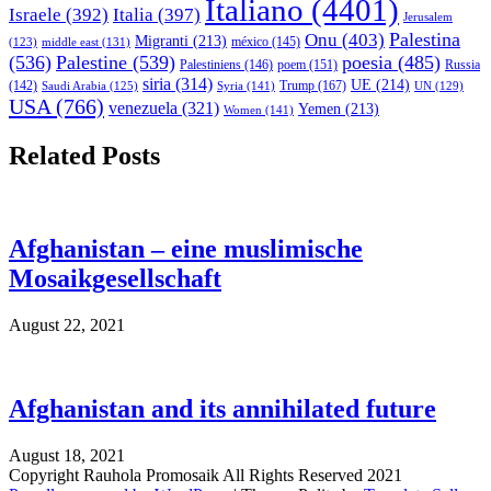
Italiano
(4401)
Israele
(392)
Italia
(397)
Jerusalem
Palestina
Onu
(403)
Migranti
(213)
middle east
(131)
méxico
(145)
(123)
(536)
Palestine
(539)
poesia
(485)
Palestiniens
(146)
poem
(151)
Russia
siria
(314)
UE
(214)
Trump
(167)
(142)
Saudi Arabia
(125)
Syria
(141)
UN
(129)
USA
(766)
venezuela
(321)
Yemen
(213)
Women
(141)
Related Posts
Afghanistan – eine muslimische
Mosaikgesellschaft
August 22, 2021
Afghanistan and its annihilated future
August 18, 2021
Copyright Rauhola Promosaik All Rights Reserved 2021