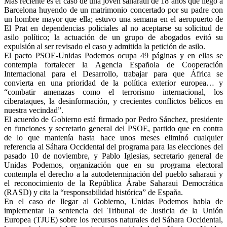
Más reciente es el caso de una joven saharaui de 18 años que llegó a
Barcelona huyendo de un matrimonio concertado por su padre con
un hombre mayor que ella; estuvo una semana en el aeropuerto de
El Prat en dependencias policiales al no aceptarse su solicitud de
asilo político; la actuación de un grupo de abogados evitó su
expulsión al ser revisado el caso y admitida la petición de asilo.
El pacto PSOE-Unidas Podemos ocupa 49 páginas y en ellas se
contempla fortalecer la Agencia Española de Cooperación
Internacional para el Desarrollo, trabajar para que África se
convierta en una prioridad de la política exterior europea… y
“combatir amenazas como el terrorismo internacional, los
ciberataques, la desinformación, y crecientes conflictos bélicos en
nuestra vecindad”.
El acuerdo de Gobierno está firmado por Pedro Sánchez, presidente
en funciones y secretario general del PSOE, partido que en contra
de lo que mantenía hasta hace unos meses eliminó cualquier
referencia al Sáhara Occidental del programa para las elecciones del
pasado 10 de noviembre, y Pablo Iglesias, secretario general de
Unidas Podemos, organización que en su programa electoral
contempla el derecho a la autodeterminación del pueblo saharaui y
el reconocimiento de la República Árabe Saharaui Democrática
(RASD) y cita la “responsabilidad histórica” de España.
En el caso de llegar al Gobierno, Unidas Podemos habla de
implementar la sentencia del Tribunal de Justicia de la Unión
Europea (TJUE) sobre los recursos naturales del Sáhara Occidental,