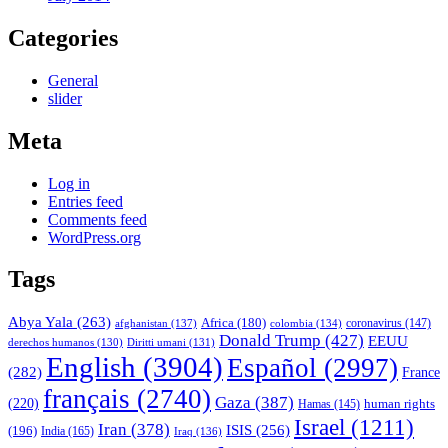
Categories
General
slider
Meta
Log in
Entries feed
Comments feed
WordPress.org
Tags
Abya Yala
(263)
Africa
(180)
afghanistan
(137)
colombia
(134)
coronavirus
(147)
Donald Trump
(427)
EEUU
derechos humanos
(130)
Diritti umani
(131)
English
(3904)
Español
(2997)
(282)
France
français
(2740)
Gaza
(387)
(220)
human rights
Hamas
(145)
Israel
(1211)
Iran
(378)
ISIS
(256)
(196)
India
(165)
Iraq
(136)