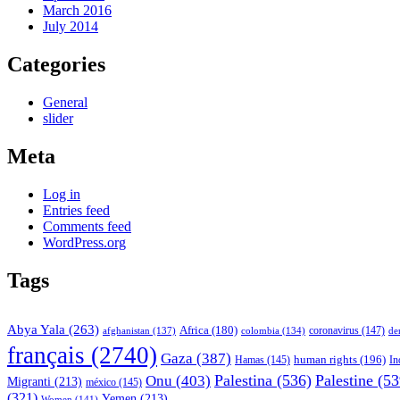
March 2016
July 2014
Categories
General
slider
Meta
Log in
Entries feed
Comments feed
WordPress.org
Tags
Abya Yala
(263)
Africa
(180)
afghanistan
(137)
colombia
(134)
coronavirus
(147)
de
français
(2740)
Gaza
(387)
human rights
(196)
In
Hamas
(145)
Palestina
(536)
Palestine
(53
Onu
(403)
Migranti
(213)
méxico
(145)
(321)
Yemen
(213)
Women
(141)