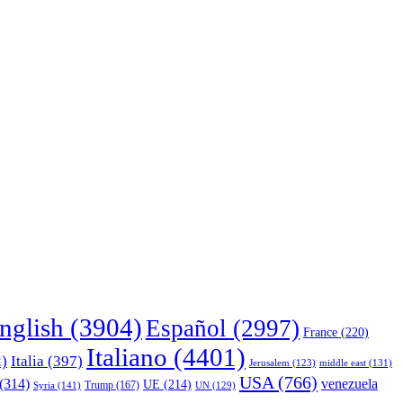
nglish
(3904)
Español
(2997)
France
(220)
Italiano
(4401)
)
Italia
(397)
middle east
(131)
Jerusalem
(123)
USA
(766)
(314)
venezuela
UE
(214)
Trump
(167)
Syria
(141)
UN
(129)