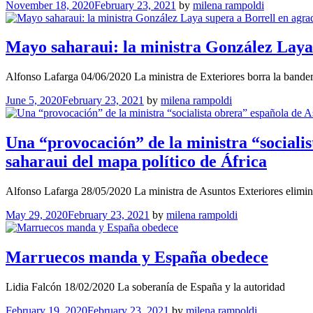
November 18, 2020
February 23, 2021
by
milena rampoldi
Mayo saharaui: la ministra González Laya
Alfonso Lafarga 04/06/2020 La ministra de Exteriores borra la bande
June 5, 2020
February 23, 2021
by
milena rampoldi
Una “provocación” de la ministra “sociali
saharaui del mapa político de África
Alfonso Lafarga 28/05/2020 La ministra de Asuntos Exteriores elimi
May 29, 2020
February 23, 2021
by
milena rampoldi
Marruecos manda y España obedece
Lidia Falcón 18/02/2020 La soberanía de España y la autoridad
February 19, 2020
February 23, 2021
by
milena rampoldi