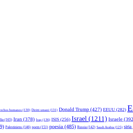
E
Donald Trump
(427)
EEUU
(282)
rechos humanos
(130)
Diritti umani
(131)
Israel
(1211)
Iran
(378)
Israele
(392
ISIS
(256)
dia
(165)
Iraq
(136)
9)
poesia
(485)
siria
Palestiniens
(146)
poem
(151)
Russia
(142)
Saudi Arabia
(125)