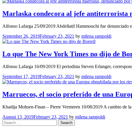
Marlaska condecora al jefe antiterrorista 
Alfonso Lafarga 25/09/2019 Abdellatif Hammouchi fue denunciado e
September 26, 2019
February 23, 2021
by
milena rampoldi
Lo que The New York Times no dijo de Bor
Alfonso Lafarga 16/09/2019 El periodista Steven Erlanger, correspon
September 17, 2019
February 23, 2021
by
milena rampoldi
Marruecos, el socio preferido de una Europ
Khadija Mohsen-Finan – Pierre Vermeren 10/08/2019 A cambio de la
August 13, 2019
February 23, 2021
by
milena rampoldi
Search
for: