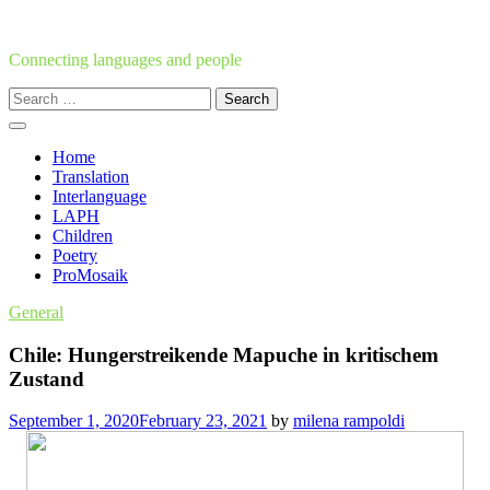
Skip
to
content
Connecting languages and people
Search
for:
Home
Translation
Interlanguage
LAPH
Children
Poetry
ProMosaik
General
Chile: Hungerstreikende Mapuche in kritischem
Zustand
September 1, 2020
February 23, 2021
by
milena rampoldi