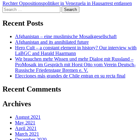
Rechter Oppositionspolitiker in Venezuela in Hausarrest entlassen
navigation
Search
for:
Recent Posts
Afghanistan – eine muslimische Mosaikgesellschaft
Afghanistan and its annihilated future
Hero Cult – a constant element in history? Our interview with
LaBGC and Harald Haarmann
Wir brauchen mehr Wissen und mehr Dialog mit Russland –
ProMosaik im Gespräch mit Horst Otto vom Verein Deutsch-
Russische Friedenstage Bremen e. V.
Elecciones más grandes de Chile entran en su recta final
Recent Comments
Archives
August 2021
May 2021
April 2021
March 2021
December 2020