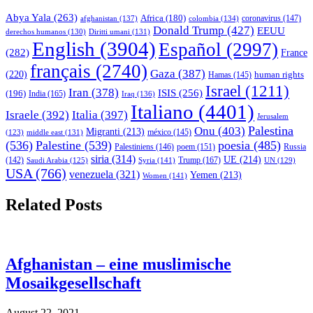
Abya Yala
(263)
Africa
(180)
afghanistan
(137)
colombia
(134)
coronavirus
(147)
Donald Trump
(427)
EEUU
derechos humanos
(130)
Diritti umani
(131)
English
(3904)
Español
(2997)
(282)
France
français
(2740)
Gaza
(387)
(220)
human rights
Hamas
(145)
Israel
(1211)
Iran
(378)
ISIS
(256)
(196)
India
(165)
Iraq
(136)
Italiano
(4401)
Israele
(392)
Italia
(397)
Jerusalem
Palestina
Onu
(403)
Migranti
(213)
middle east
(131)
méxico
(145)
(123)
(536)
Palestine
(539)
poesia
(485)
Palestiniens
(146)
poem
(151)
Russia
siria
(314)
UE
(214)
Trump
(167)
(142)
Saudi Arabia
(125)
Syria
(141)
UN
(129)
USA
(766)
venezuela
(321)
Yemen
(213)
Women
(141)
Related Posts
Afghanistan – eine muslimische
Mosaikgesellschaft
August 22, 2021