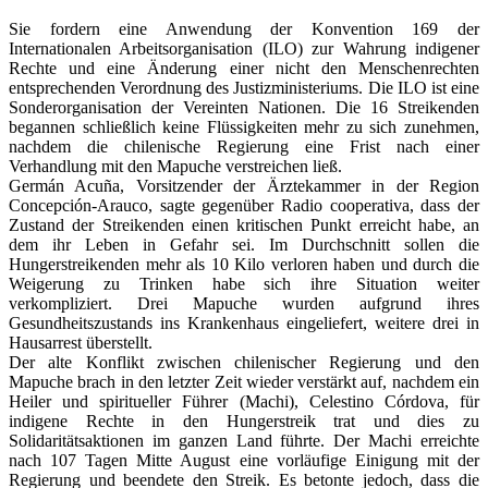
Sie fordern eine Anwendung der Konvention 169 der
Internationalen Arbeitsorganisation (ILO) zur Wahrung indigener
Rechte und eine Änderung einer nicht den Menschenrechten
entsprechenden Verordnung des Justizministeriums. Die ILO ist eine
Sonderorganisation der Vereinten Nationen. Die 16 Streikenden
begannen schließlich keine Flüssigkeiten mehr zu sich zunehmen,
nachdem die chilenische Regierung eine Frist nach einer
Verhandlung mit den Mapuche verstreichen ließ.
Germán Acuña, Vorsitzender der Ärztekammer in der Region
Concepción-Arauco, sagte gegenüber Radio cooperativa, dass der
Zustand der Streikenden einen kritischen Punkt erreicht habe, an
dem ihr Leben in Gefahr sei. Im Durchschnitt sollen die
Hungerstreikenden mehr als 10 Kilo verloren haben und durch die
Weigerung zu Trinken habe sich ihre Situation weiter
verkompliziert. Drei Mapuche wurden aufgrund ihres
Gesundheitszustands ins Krankenhaus eingeliefert, weitere drei in
Hausarrest überstellt.
Der alte Konflikt zwischen chilenischer Regierung und den
Mapuche brach in den letzter Zeit wieder verstärkt auf, nachdem ein
Heiler und spiritueller Führer (Machi), Celestino Córdova, für
indigene Rechte in den Hungerstreik trat und dies zu
Solidaritätsaktionen im ganzen Land führte. Der Machi erreichte
nach 107 Tagen Mitte August eine vorläufige Einigung mit der
Regierung und beendete den Streik. Es betonte jedoch, dass die