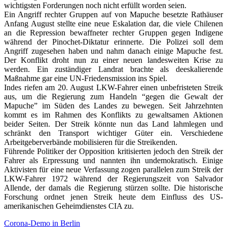
wichtigsten Forderungen noch nicht erfüllt worden seien.
Ein Angriff rechter Gruppen auf von Mapuche besetzte Rathäuser
Anfang August stellte eine neue Eskalation dar, die viele Chilenen
an die Repression bewaffneter rechter Gruppen gegen Indigene
während der Pinochet-Diktatur erinnerte. Die Polizei soll dem
Angriff zugesehen haben und nahm danach einige Mapuche fest.
Der Konflikt droht nun zu einer neuen landesweiten Krise zu
werden. Ein zuständiger Landrat brachte als deeskalierende
Maßnahme gar eine UN-Friedensmission ins Spiel.
Indes riefen am 20. August LKW-Fahrer einen unbefristeten Streik
aus, um die Regierung zum Handeln “gegen die Gewalt der
Mapuche” im Süden des Landes zu bewegen. Seit Jahrzehnten
kommt es im Rahmen des Konflikts zu gewaltsamen Aktionen
beider Seiten. Der Streik könnte nun das Land lahmlegen und
schränkt den Transport wichtiger Güter ein. Verschiedene
Arbeitgeberverbände mobilisieren für die Streikenden.
Führende Politiker der Opposition kritisierten jedoch den Streik der
Fahrer als Erpressung und nannten ihn undemokratisch. Einige
Aktivisten für eine neue Verfassung zogen parallelen zum Streik der
LKW-Fahrer 1972 während der Regierungszeit von Salvador
Allende, der damals die Regierung stürzen sollte. Die historische
Forschung ordnet jenen Streik heute dem Einfluss des US-
amerikanischen Geheimdienstes CIA zu.
Post
Corona-Demo in Berlin