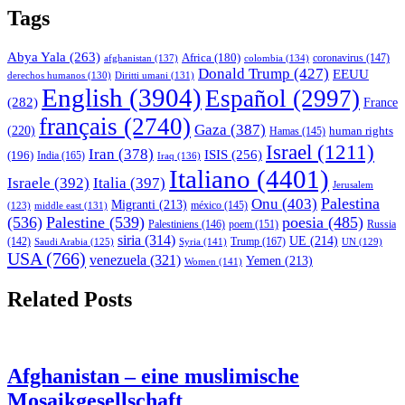
Tags
Abya Yala
(263)
Africa
(180)
afghanistan
(137)
colombia
(134)
coronavirus
(147)
Donald Trump
(427)
EEUU
derechos humanos
(130)
Diritti umani
(131)
English
(3904)
Español
(2997)
(282)
France
français
(2740)
Gaza
(387)
(220)
human rights
Hamas
(145)
Israel
(1211)
Iran
(378)
ISIS
(256)
(196)
India
(165)
Iraq
(136)
Italiano
(4401)
Israele
(392)
Italia
(397)
Jerusalem
Palestina
Onu
(403)
Migranti
(213)
middle east
(131)
méxico
(145)
(123)
(536)
Palestine
(539)
poesia
(485)
Palestiniens
(146)
poem
(151)
Russia
siria
(314)
UE
(214)
Trump
(167)
(142)
Saudi Arabia
(125)
Syria
(141)
UN
(129)
USA
(766)
venezuela
(321)
Yemen
(213)
Women
(141)
Related Posts
Afghanistan – eine muslimische
Mosaikgesellschaft