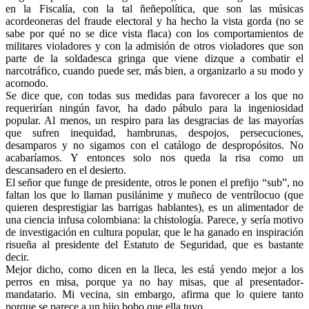
en la Fiscalía, con la tal ñeñepolítica, que son las músicas
acordeoneras del fraude electoral y ha hecho la vista gorda (no se
sabe por qué no se dice vista flaca) con los comportamientos de
militares violadores y con la admisión de otros violadores que son
parte de la soldadesca gringa que viene dizque a combatir el
narcotráfico, cuando puede ser, más bien, a organizarlo a su modo y
acomodo.
Se dice que, con todas sus medidas para favorecer a los que no
requerirían ningún favor, ha dado pábulo para la ingeniosidad
popular. Al menos, un respiro para las desgracias de las mayorías
que sufren inequidad, hambrunas, despojos, persecuciones,
desamparos y no sigamos con el catálogo de despropósitos. No
acabaríamos. Y entonces solo nos queda la risa como un
descansadero en el desierto.
El señor que funge de presidente, otros le ponen el prefijo “sub”, no
faltan los que lo llaman pusilánime y muñeco de ventrílocuo (que
quieren desprestigiar las barrigas hablantes), es un alimentador de
una ciencia infusa colombiana: la chistología. Parece, y sería motivo
de investigación en cultura popular, que le ha ganado en inspiración
risueña al presidente del Estatuto de Seguridad, que es bastante
decir.
Mejor dicho, como dicen en la lleca, les está yendo mejor a los
perros en misa, porque ya no hay misas, que al presentador-
mandatario. Mi vecina, sin embargo, afirma que lo quiere tanto
porque se parece a un hijo bobo que ella tuvo.