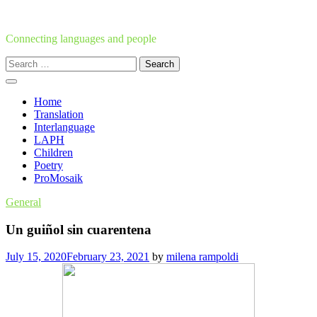
Skip
to
content
Connecting languages and people
Search
for:
Home
Translation
Interlanguage
LAPH
Children
Poetry
ProMosaik
General
Un guiñol sin cuarentena
July 15, 2020
February 23, 2021
by
milena rampoldi