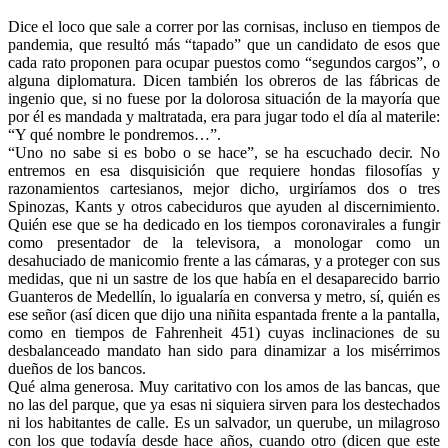
Dice el loco que sale a correr por las cornisas, incluso en tiempos de
pandemia, que resultó más “tapado” que un candidato de esos que
cada rato proponen para ocupar puestos como “segundos cargos”, o
alguna diplomatura. Dicen también los obreros de las fábricas de
ingenio que, si no fuese por la dolorosa situación de la mayoría que
por él es mandada y maltratada, era para jugar todo el día al materile:
“Y qué nombre le pondremos…”.
“Uno no sabe si es bobo o se hace”, se ha escuchado decir. No
entremos en esa disquisición que requiere hondas filosofías y
razonamientos cartesianos, mejor dicho, urgiríamos dos o tres
Spinozas, Kants y otros cabeciduros que ayuden al discernimiento.
Quién ese que se ha dedicado en los tiempos coronavirales a fungir
como presentador de la televisora, a monologar como un
desahuciado de manicomio frente a las cámaras, y a proteger con sus
medidas, que ni un sastre de los que había en el desaparecido barrio
Guanteros de Medellín, lo igualaría en conversa y metro, sí, quién es
ese señor (así dicen que dijo una niñita espantada frente a la pantalla,
como en tiempos de Fahrenheit 451) cuyas inclinaciones de su
desbalanceado mandato han sido para dinamizar a los misérrimos
dueños de los bancos.
Qué alma generosa. Muy caritativo con los amos de las bancas, que
no las del parque, que ya esas ni siquiera sirven para los destechados
ni los habitantes de calle. Es un salvador, un querube, un milagroso
con los que todavía desde hace años, cuando otro (dicen que este