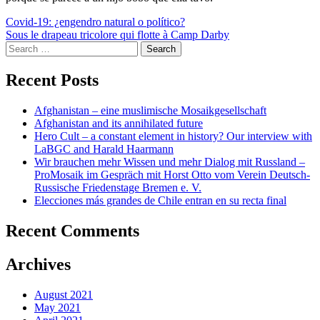
Post
Covid-19: ¿engendro natural o político?
Sous le drapeau tricolore qui flotte à Camp Darby
navigation
Search
for:
Recent Posts
Afghanistan – eine muslimische Mosaikgesellschaft
Afghanistan and its annihilated future
Hero Cult – a constant element in history? Our interview with
LaBGC and Harald Haarmann
Wir brauchen mehr Wissen und mehr Dialog mit Russland –
ProMosaik im Gespräch mit Horst Otto vom Verein Deutsch-
Russische Friedenstage Bremen e. V.
Elecciones más grandes de Chile entran en su recta final
Recent Comments
Archives
August 2021
May 2021