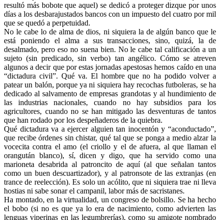
resultó más bobote que aquel) se dedicó a proteger dizque por unos
días a los desbarajustados bancos con un impuesto del cuatro por mil
que se quedó a perpetuidad.
No le cabe lo de alma de dios, ni siquiera la de algún banco que le
está poniendo el alma a sus transacciones, sino, quizá, la de
desalmado, pero eso no suena bien. No le cabe tal calificación a un
sujeto (sin predicado, sin verbo) tan angélico. Cómo se atreven
algunos a decir que por estas jornadas apestosas hemos caído en una
“dictadura civil”. Qué va. El hombre que no ha podido volver a
patear un balón, porque ya ni siquiera hay recochas futboleras, se ha
dedicado al salvamento de empresas grandotas y al hundimiento de
las industrias nacionales, cuando no hay subsidios para los
agricultores, cuando no se han mitigado las desventuras de tantos
que han rodado por los despeñaderos de la quiebra.
Qué dictadura va a ejercer alguien tan inocentón y “aconductado”,
que recibe órdenes sin chistar, qué tal que se ponga a medio alzar la
vocecita contra el amo (el criollo y el de afuera, al que llaman el
orangután blanco), sí, dicen y digo, que ha servido como una
marioneta desabrida al patroncito de aquí (al que señalan tantos
como un buen descuartizador), y al patronsote de las extranjas (en
trance de reelección). Es solo un acólito, que ni siquiera trae ni lleva
hostias ni sabe sonar el campanil, labor más de sacristanes.
Ha montado, en la virtualidad, un congreso de bolsillo. Se ha hecho
el bobo (si no es que ya lo era de nacimiento, como advierten las
lenguas viperinas en las legumbrerías), como su amigote nombrado