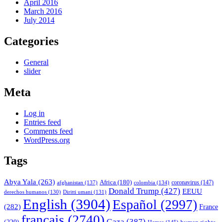
April 2016
March 2016
July 2014
Categories
General
slider
Meta
Log in
Entries feed
Comments feed
WordPress.org
Tags
Abya Yala
(263)
Africa
(180)
afghanistan
(137)
colombia
(134)
coronavirus
(147)
Donald Trump
(427)
EEUU
derechos humanos
(130)
Diritti umani
(131)
English
(3904)
Español
(2997)
(282)
France
français
(2740)
Gaza
(387)