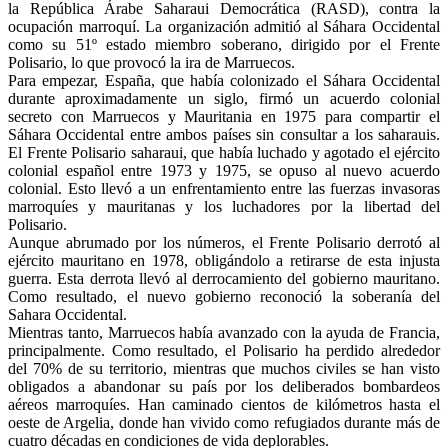
la República Árabe Saharaui Democrática (RASD), contra la
ocupación marroquí. La organización admitió al Sáhara Occidental
como su 51º estado miembro soberano, dirigido por el Frente
Polisario, lo que provocó la ira de Marruecos.
Para empezar, España, que había colonizado el Sáhara Occidental
durante aproximadamente un siglo, firmó un acuerdo colonial
secreto con Marruecos y Mauritania en 1975 para compartir el
Sáhara Occidental entre ambos países sin consultar a los saharauis.
El Frente Polisario saharaui, que había luchado y agotado el ejército
colonial español entre 1973 y 1975, se opuso al nuevo acuerdo
colonial. Esto llevó a un enfrentamiento entre las fuerzas invasoras
marroquíes y mauritanas y los luchadores por la libertad del
Polisario.
Aunque abrumado por los números, el Frente Polisario derrotó al
ejército mauritano en 1978, obligándolo a retirarse de esta injusta
guerra. Esta derrota llevó al derrocamiento del gobierno mauritano.
Como resultado, el nuevo gobierno reconoció la soberanía del
Sahara Occidental.
Mientras tanto, Marruecos había avanzado con la ayuda de Francia,
principalmente. Como resultado, el Polisario ha perdido alrededor
del 70% de su territorio, mientras que muchos civiles se han visto
obligados a abandonar su país por los deliberados bombardeos
aéreos marroquíes. Han caminado cientos de kilómetros hasta el
oeste de Argelia, donde han vivido como refugiados durante más de
cuatro décadas en condiciones de vida deplorables.