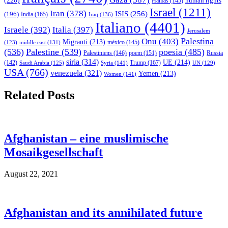
(220)
human rights
Hamas
(145)
Israel
(1211)
Iran
(378)
ISIS
(256)
(196)
India
(165)
Iraq
(136)
Italiano
(4401)
Israele
(392)
Italia
(397)
Jerusalem
Palestina
Onu
(403)
Migranti
(213)
middle east
(131)
méxico
(145)
(123)
(536)
Palestine
(539)
poesia
(485)
Palestiniens
(146)
poem
(151)
Russia
siria
(314)
UE
(214)
Trump
(167)
(142)
Saudi Arabia
(125)
Syria
(141)
UN
(129)
USA
(766)
venezuela
(321)
Yemen
(213)
Women
(141)
Related Posts
Afghanistan – eine muslimische
Mosaikgesellschaft
August 22, 2021
Afghanistan and its annihilated future