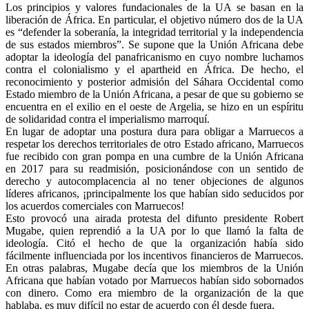
Los principios y valores fundacionales de la UA se basan en la
liberación de África. En particular, el objetivo número dos de la UA
es “defender la soberanía, la integridad territorial y la independencia
de sus estados miembros”. Se supone que la Unión Africana debe
adoptar la ideología del panafricanismo en cuyo nombre luchamos
contra el colonialismo y el apartheid en África. De hecho, el
reconocimiento y posterior admisión del Sáhara Occidental como
Estado miembro de la Unión Africana, a pesar de que su gobierno se
encuentra en el exilio en el oeste de Argelia, se hizo en un espíritu
de solidaridad contra el imperialismo marroquí.
En lugar de adoptar una postura dura para obligar a Marruecos a
respetar los derechos territoriales de otro Estado africano, Marruecos
fue recibido con gran pompa en una cumbre de la Unión Africana
en 2017 para su readmisión, posicionándose con un sentido de
derecho y autocomplacencia al no tener objeciones de algunos
líderes africanos, ¡principalmente los que habían sido seducidos por
los acuerdos comerciales con Marruecos!
Esto provocó una airada protesta del difunto presidente Robert
Mugabe, quien reprendió a la UA por lo que llamó la falta de
ideología. Citó el hecho de que la organización había sido
fácilmente influenciada por los incentivos financieros de Marruecos.
En otras palabras, Mugabe decía que los miembros de la Unión
Africana que habían votado por Marruecos habían sido sobornados
con dinero. Como era miembro de la organización de la que
hablaba, es muy difícil no estar de acuerdo con él desde fuera.