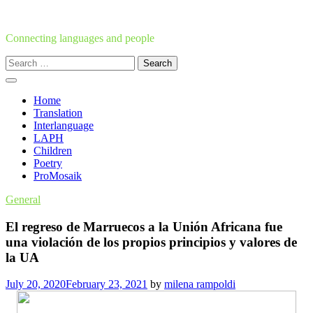
Skip
to
content
Connecting languages and people
Search
for:
Home
Translation
Interlanguage
LAPH
Children
Poetry
ProMosaik
General
El regreso de Marruecos a la Unión Africana fue
una violación de los propios principios y valores de
la UA
July 20, 2020
February 23, 2021
by
milena rampoldi