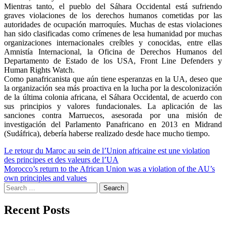
Mientras tanto, el pueblo del Sáhara Occidental está sufriendo
graves violaciones de los derechos humanos cometidas por las
autoridades de ocupación marroquíes. Muchas de estas violaciones
han sido clasificadas como crímenes de lesa humanidad por muchas
organizaciones internacionales creíbles y conocidas, entre ellas
Amnistía Internacional, la Oficina de Derechos Humanos del
Departamento de Estado de los USA, Front Line Defenders y
Human Rights Watch.
Como panafricanista que aún tiene esperanzas en la UA, deseo que
la organización sea más proactiva en la lucha por la descolonización
de la última colonia africana, el Sáhara Occidental, de acuerdo con
sus principios y valores fundacionales. La aplicación de las
sanciones contra Marruecos, asesorada por una misión de
investigación del Parlamento Panafricano en 2013 en Midrand
(Sudáfrica), debería haberse realizado desde hace mucho tiempo.
Post
Le retour du Maroc au sein de l’Union africaine est une violation
des principes et des valeurs de l’UA
navigation
Morocco’s return to the African Union was a violation of the AU’s
own principles and values
Search
for:
Recent Posts