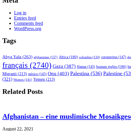
Meta
Log in
Entries feed
Comments feed
WordPress.org
Tags
Abya Yala
(263)
Africa
(180)
afghanistan
(137)
colombia
(134)
coronavirus
(147)
de
français
(2740)
Gaza
(387)
human rights
(196)
In
Hamas
(145)
Palestina
(536)
Palestine
(53
Onu
(403)
Migranti
(213)
méxico
(145)
(321)
Yemen
(213)
Women
(141)
Related Posts
Afghanistan – eine muslimische Mosaikgese
August 22, 2021