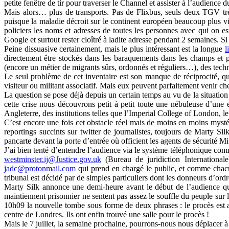
petite fenêtre de tir pour traverser le Channel et assister à l’audience 
Mais alors… plus de transports. Pas de Flixbus, seuls deux TGV trè
puisque la maladie décroit sur le continent européen beaucoup plus vite 
policiers les noms et adresses de toutes les personnes avec qui on e
Google et surtout rester cloîtré à ladite adresse pendant 2 semaines. Si
Peine dissuasive certainement, mais le plus intéressant est la longue
l
directement être stockés dans les baraquements dans les champs et p
(encore un métier de migrants sûrs, ordonnés et réguliers…), des techni
Le seul problème de cet inventaire est son manque de réciprocité, qui
visiteur ou militant associatif. Mais eux peuvent parfaitement venir c
La question se pose déjà depuis un certain temps au vu de la situatio
cette crise nous découvrons petit à petit toute une nébuleuse d’une 
Angleterre, des institutions telles que l’Imperial College of London,
C’est encore une fois cet obstacle réel mais de moins en moins mysté
reportings succints sur twitter de journalistes, toujours de Marty Si
pancarte devant la porte d’entrée où officient les agents de sécurité Mit
J’ai bien tenté d’entendre l’audience via le système téléphonique com
westminster.ij@Justice.gov.uk
(Bureau de juridiction International
jadc@protonmail.com
qui prend en chargé le public, et comme chacun
tribunal est décidé par de simples particuliers dont les donneurs d’ord
Marty Silk annonce une demi-heure avant le début de l’audience que
maintiennent prisonnier ne sentent pas assez le souffle du peuple sur
10h09 la nouvelle tombe sous forme de deux phrases : le procès est a
centre de Londres. Ils ont enfin trouvé une salle pour le procès !
Mais le 7 juillet, la semaine prochaine, pourrons-nous nous déplacer 