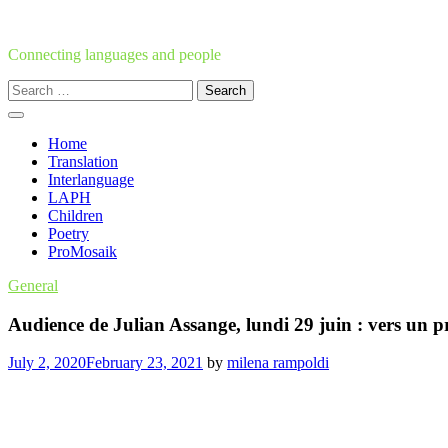
Skip
to
content
Connecting languages and people
Search
for:
Home
Translation
Interlanguage
LAPH
Children
Poetry
ProMosaik
General
Audience de Julian Assange, lundi 29 juin : vers un p
July 2, 2020
February 23, 2021
by
milena rampoldi