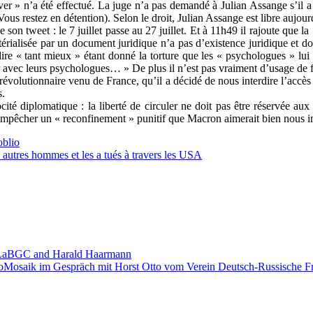
 over » n’a été effectué. La juge n’a pas demandé à Julian Assange s’il 
s restez en détention). Selon le droit, Julian Assange est libre aujourd
 son tweet : le 7 juillet passe au 27 juillet. Et à 11h49 il rajoute que 
alisée par un document juridique n’a pas d’existence juridique et donc 
e « tant mieux » étant donné la torture que les « psychologues » lui on
eur avec leurs psychologues… » De plus il n’est pas vraiment d’usage de
révolutionnaire venu de France, qu’il a décidé de nous interdire l’accès 
s.
té diplomatique : la liberté de circuler ne doit pas être réservée aux
t empêcher un « reconfinement » punitif que Macron aimerait bien nous 
oblio
 autres hommes et les a tués à travers les USA
th LaBGC and Harald Haarmann
oMosaik im Gespräch mit Horst Otto vom Verein Deutsch-Russische Fr