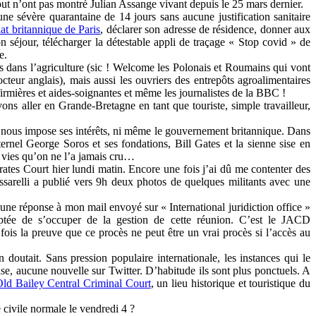
s tout n’ont pas montré Julian Assange vivant depuis le 25 mars dernier.
 sévère quarantaine de 14 jours sans aucune justification sanitaire
lat britannique de Paris
, déclarer son adresse de résidence, donner aux
 séjour, télécharger la détestable appli de traçage « Stop covid » de
e.
 dans l’agriculture (sic ! Welcome les Polonais et Roumains qui vont
eur anglais), mais aussi les ouvriers des entrepôts agroalimentaires
firmières et aides-soignantes et même les journalistes de la BBC !
ons aller en Grande-Bretagne en tant que touriste, simple travailleur,
ui nous impose ses intérêts, ni même le gouvernement britannique. Dans
ernel George Soros et ses fondations, Bill Gates et la sienne sise en
s vies qu’on ne l’a jamais cru…
ates Court hier lundi matin. Encore une fois j’ai dû me contenter des
Passarelli a publié vers 9h deux photos de quelques militants avec une
une réponse à mon mail envoyé sur « International juridiction office »
mptée de s’occuper de la gestion de cette réunion. C’est le JACD
ois la preuve que ce procès ne peut être un vrai procès si l’accès au
utait. Sans pression populaire internationale, les instances qui le
se, aucune nouvelle sur Twitter. D’habitude ils sont plus ponctuels. A
ld Bailey Central Criminal Court
, un lieu historique et touristique du
 civile normale le vendredi 4 ?