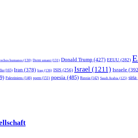
E
Donald Trump
(427)
EEUU
(282)
rechos humanos
(130)
Diritti umani
(131)
Israel
(1211)
Iran
(378)
Israele
(392
ISIS
(256)
dia
(165)
Iraq
(136)
9)
poesia
(485)
siria
Palestiniens
(146)
poem
(151)
Russia
(142)
Saudi Arabia
(125)
llschaft