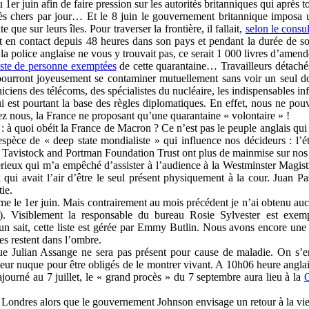
du 1er juin afin de faire pression sur les autorités britanniques qui aprè
s chers par jour… Et le 8 juin le gouvernement britannique imposa une
que sur leurs îles. Pour traverser la frontière, il fallait,
selon le consu
st en contact depuis 48 heures dans son pays et pendant la durée de son
 la police anglaise ne vous y trouvait pas, ce serait 1 000 livres d’amend
iste de personne exemptées
de cette quarantaine… Travailleurs détachés
ourront joyeusement se contaminer mutuellement sans voir un seul doct
ciens des télécoms, des spécialistes du nucléaire, les indispensables in
 est pourtant la base des règles diplomatiques. En effet, nous ne pouv
hez nous, la France ne proposant qu’une quarantaine « volontaire » !
n : à quoi obéit la France de Macron ? Ce n’est pas le peuple anglais q
espèce de « deep state mondialiste » qui influence nos décideurs : l’ét
 le Tavistock and Portman Foundation Trust ont plus de mainmise sur no
rieux qui m’a empêché d’assister à l’audience à la Westminster Magistr
lk qui avait l’air d’être le seul présent physiquement à la cour. Juan 
ie.
me le 1er juin. Mais contrairement au mois précédent je n’ai obtenu auc
e). Visiblement la responsable du bureau Rosie Sylvester est exe
 sait, cette liste est gérée par Emmy Butlin. Nous avons encore une f
res restent dans l’ombre.
 Julian Assange ne sera pas présent pour cause de maladie. On s’en do
 leur nuque pour être obligés de le montrer vivant. A 10h06 heure anglai
journé au 7 juillet, le « grand procès » du 7 septembre aura lieu à la
O
à Londres alors que le gouvernement Johnson envisage un retour à la vie