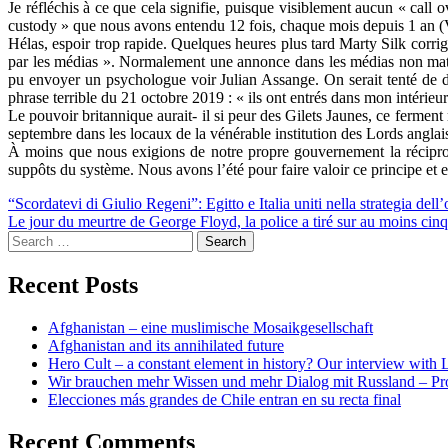
Je réfléchis à ce que cela signifie, puisque visiblement aucun « call
custody » que nous avons entendu 12 fois, chaque mois depuis 1 an (Vou
Hélas, espoir trop rapide. Quelques heures plus tard Marty Silk corrige
par les médias ». Normalement une annonce dans les médias non matéri
pu envoyer un psychologue voir Julian Assange. On serait tenté de dir
phrase terrible du 21 octobre 2019 : « ils ont entrés dans mon intéri
Le pouvoir britannique aurait- il si peur des Gilets Jaunes, ce ferment 
septembre dans les locaux de la vénérable institution des Lords anglai
À moins que nous exigions de notre propre gouvernement la réciproci
suppôts du système. Nous avons l’été pour faire valoir ce principe e
Post
“Scordatevi di Giulio Regeni”: Egitto e Italia uniti nella strategia dell’
Le jour du meurtre de George Floyd, la police a tiré sur au moins cinq
navigation
Search
for:
Recent Posts
Afghanistan – eine muslimische Mosaikgesellschaft
Afghanistan and its annihilated future
Hero Cult – a constant element in history? Our interview wi
Wir brauchen mehr Wissen und mehr Dialog mit Russland – Pr
Elecciones más grandes de Chile entran en su recta final
Recent Comments