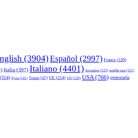
nglish
(3904)
Español
(2997)
France
(220)
Italiano
(4401)
)
Italia
(397)
middle east
(131)
Jerusalem
(123)
USA
(766)
(314)
venezuela
UE
(214)
Trump
(167)
Syria
(141)
UN
(129)