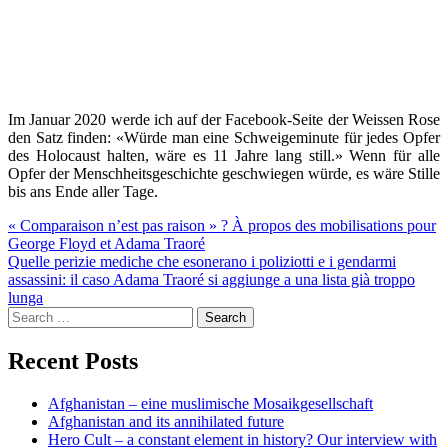
Im Januar 2020 werde ich auf der Facebook-Seite der Weissen Rose
den Satz finden: «Würde man eine Schweigeminute für jedes Opfer
des Holocaust halten, wäre es 11 Jahre lang still.» Wenn für alle
Opfer der Menschheitsgeschichte geschwiegen würde, es wäre Stille
bis ans Ende aller Tage.
Post
« Comparaison n’est pas raison » ? À propos des mobilisations pour
George Floyd et Adama Traoré
navigation
Quelle perizie mediche che esonerano i poliziotti e i gendarmi
assassini: il caso Adama Traoré si aggiunge a una lista già troppo
lunga
Search
for:
Recent Posts
Afghanistan – eine muslimische Mosaikgesellschaft
Afghanistan and its annihilated future
Hero Cult – a constant element in history? Our interview with