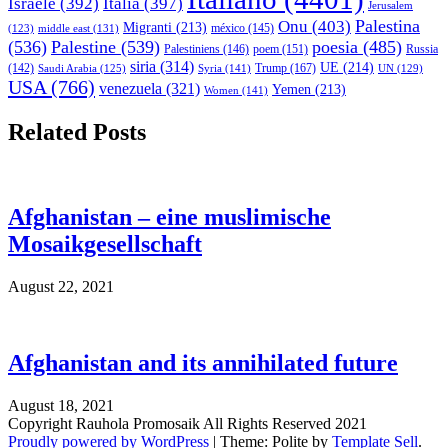
Israele
(392)
Italia
(397)
Jerusalem
Palestina
Onu
(403)
Migranti
(213)
middle east
(131)
méxico
(145)
(123)
(536)
Palestine
(539)
poesia
(485)
Palestiniens
(146)
poem
(151)
Russia
siria
(314)
UE
(214)
Trump
(167)
(142)
Saudi Arabia
(125)
Syria
(141)
UN
(129)
USA
(766)
venezuela
(321)
Yemen
(213)
Women
(141)
Related Posts
Afghanistan – eine muslimische
Mosaikgesellschaft
August 22, 2021
Afghanistan and its annihilated future
August 18, 2021
Copyright Rauhola Promosaik All Rights Reserved 2021
Proudly powered by WordPress
|
Theme: Polite by
Template Sell
.