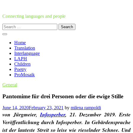
Skip
to
content
Connecting languages and people
Search
for:
Home
Translation
Interlanguage
LAPH
Children
Poetry
ProMosaik
General
Pantomime für drei Personen oder die ewige Stille
June 14, 2020
February 23, 2021
by
milena rampoldi
von Jürgmeier,
Infosperber
, 21. Dezember 2019. Erste
Veröffentlichung durch Infosperber.
In Gebärdensprache
ist der lauteste Streit so leise wie rieselnder Schnee. Und