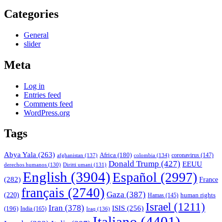
Categories
General
slider
Meta
Log in
Entries feed
Comments feed
WordPress.org
Tags
Abya Yala
(263)
Africa
(180)
afghanistan
(137)
colombia
(134)
coronavirus
(147)
Donald Trump
(427)
EEUU
derechos humanos
(130)
Diritti umani
(131)
English
(3904)
Español
(2997)
(282)
France
français
(2740)
Gaza
(387)
(220)
human rights
Hamas
(145)
Israel
(1211)
Iran
(378)
ISIS
(256)
(196)
India
(165)
Iraq
(136)
Italiano
(4401)