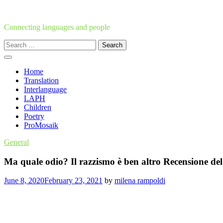
Skip
to
content
Connecting languages and people
Search
for:
Home
Translation
Interlanguage
LAPH
Children
Poetry
ProMosaik
General
Ma quale odio? Il razzismo è ben altro Recensione d
June 8, 2020
February 23, 2021
by
milena rampoldi