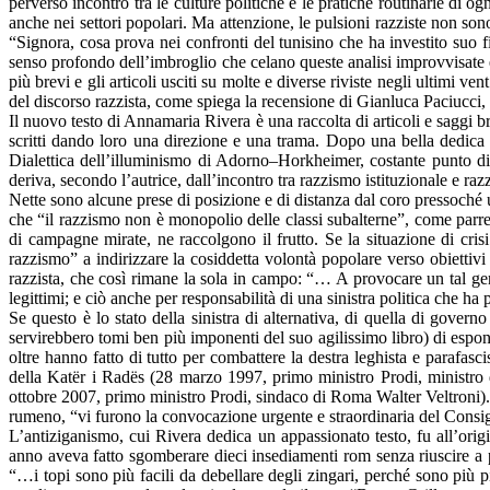
perverso incontro tra le culture politiche e le pratiche routinarie di og
anche nei settori popolari. Ma attenzione, le pulsioni razziste non son
“Signora, cosa prova nei confronti del tunisino che ha investito suo f
senso profondo dell’imbroglio che celano queste analisi improvvisate 
più brevi e gli articoli usciti su molte e diverse riviste negli ultimi ve
del discorso razzista, come spiega la recensione di Gianluca Paciucci,
Il nuovo testo di Annamaria Rivera è una raccolta di articoli e saggi br
scritti dando loro una direzione e una trama. Dopo una bella dedica a 
Dialettica dell’illuminismo di Adorno–Horkheimer, costante punto di r
deriva, secondo l’autrice, dall’incontro tra razzismo istituzionale e ra
Nette sono alcune prese di posizione e di distanza dal coro pressoché u
che “il razzismo non è monopolio delle classi subalterne”, come parrebb
di campagne mirate, ne raccolgono il frutto. Se la situazione di cri
razzismo” a indirizzare la cosiddetta volontà popolare verso obiettivi 
razzista, che così rimane la sola in campo: “… A provocare un tal gener
legittimi; e ciò anche per responsabilità di una sinistra politica che 
Se questo è lo stato della sinistra di alternativa, di quella di gover
servirebbero tomi ben più imponenti del suo agilissimo libro) di espo
oltre hanno fatto di tutto per combattere la destra leghista e parafasc
della Katër i Radës (28 marzo 1997, primo ministro Prodi, ministro
ottobre 2007, primo ministro Prodi, sindaco di Roma Walter Veltroni).
rumeno, “vi furono la convocazione urgente e straordinaria del Consigli
L’antiziganismo, cui Rivera dedica un appassionato testo, fu all’origi
anno aveva fatto sgomberare dieci insediamenti rom senza riuscire a p
“…i topi sono più facili da debellare degli zingari, perché sono più pic