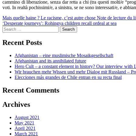
cammino di liberazione, senza dar retta a chi (tra questi molti/e “pro
voti. In realtà pochissimi/e, a sinistra, se ne sono interessati/e, e ab
Post
Mais quelle haine ? Le racisme, c’est autre chose Note de lecture du
‘Desperate journeys’: Rohingya children recall ordeal at sea
navigation
Search
for:
Recent Posts
Afghanistan – eine muslimische Mosaikgesellschaft
Afghanistan and its annihilated future
Hero Cult – a constant element in history? Our interview wi
Wir brauchen mehr Wissen und mehr Dialog mit Russland – Pr
Elecciones más grandes de Chile entran en su recta final
Recent Comments
Archives
August 2021
May 2021
April 2021
March 2021