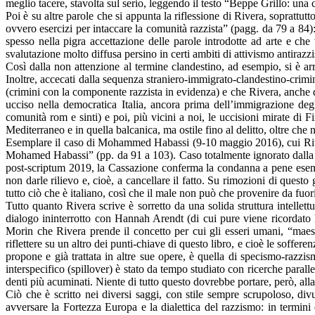
meglio tacere, stavolta sul serio, leggendo il testo “Beppe Grillo: una
Poi è su altre parole che si appunta la riflessione di Rivera, soprattut
ovvero esercizi per intaccare la comunità razzista” (pagg. da 79 a 84):
spesso nella pigra accettazione delle parole introdotte ad arte e che
svalutazione molto diffusa persino in certi ambiti di attivismo antirazzi
Così dalla non attenzione al termine clandestino, ad esempio, si è arr
Inoltre, accecati dalla sequenza straniero-immigrato-clandestino-crimin
(crimini con la componente razzista in evidenza) e che Rivera, anche 
ucciso nella democratica Italia, ancora prima dell’immigrazione deg
comunità rom e sinti) e poi, più vicini a noi, le uccisioni mirate di F
Mediterraneo e in quella balcanica, ma ostile fino al delitto, oltre che 
Esemplare il caso di Mohammed Habassi (9-10 maggio 2016), cui Rivera d
Mohamed Habassi” (pp. da 91 a 103). Caso totalmente ignorato dalla sta
post-scriptum 2019, la Cassazione conferma la condanna a pene esemplar
non darle rilievo e, cioè, a cancellare il fatto. Su rimozioni di questo
tutto ciò che è italiano, così che il male non può che provenire da fuo
Tutto quanto Rivera scrive è sorretto da una solida struttura intelle
dialogo ininterrotto con Hannah Arendt (di cui pure viene ricordato l
Morin che Rivera prende il concetto per cui gli esseri umani, “maes
riflettere su un altro dei punti-chiave di questo libro, e cioè le soffer
propone e già trattata in altre sue opere, è quella di specismo-razz
interspecifico (spillover) è stato da tempo studiato con ricerche paralle
denti più acuminati. Niente di tutto questo dovrebbe portare, però, all
Ciò che è scritto nei diversi saggi, con stile sempre scrupoloso, di
avversare la Fortezza Europa e la dialettica del razzismo: in termini