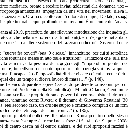
esta nell’idea di un farsesco diritto alla preferenza nazionale che dilaga
circo mediatico, pronto a spedire inviati addestrati alle domande tipo –
ntropologa antirazzista, impegnata da una vita nei movimenti, rileva il
pazienza zen. Ora ha raccolto con l’editore di sempre, Dedalo, i saggi
i capire in quali acque profonde ci muoviamo. È nel cuore dell’analisi
Novanta al 2019, preceduta da una rilevante introduzione che inquadra gli
to, anche nella memoria di tanti militanti), e un’epigrafe tratta dalla
 e cioè “il carattere sistemico del razzismo odierno”. Sistemicità che
guerra fra poveri” (pag. 9 e segg.), innanzitutto, per cui si sottolinea
 routinarie messe in atto dalle istituzioni”. Istituzioni che, alla fine
vità estrema, è la pessima demagogia degli “imprenditori politici del
ra, inoltre, impediscono di contrapporre una demagogia virtuosa a quella
ai l’incapacità o l’impossibilità di rivendicare collettivamente diritti
tto quel che un tempo si diceva lavoro di massa…” (p. 148).
one l’elenco di parole e opere (lasciando perdere le omissioni, per cui
erno e poi Presidente della Repubblica) a Minniti-Orlando, Gentiloni e
si sono verificate proprio durante governi di centro-sinistra: il dramma
grande, tarantino come Rivera; e il dramma di Giovanna Reggiani (30
ia. Nel secondo caso, un orribile stupro e omicidio compiuti da un rom
o di due decreti-leggi, detti anti-rom…” (p. 136).
roporre punizioni collettive. Il sindaco di Roma peraltro quello stesso
ro-destra è sempre da ricordare la frase di Salvini del 9 aprile 2008:
 di centro-destra né di centro-sinistra, e dei suoi spropositi razzisti è