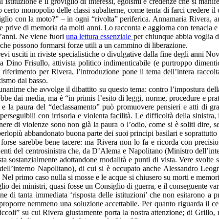
ni istituzione e il groviglio di interessi, egoismi e credenze che si manif
o certo monopolio delle classi subalterne, come tenta di farci credere il 
iglio con la moto?” – in ogni “rivolta” periferica. Annamaria Rivera, a
e prive di memoria da molti anni. Lo racconta e aggiorna con tenacia e 
nt’anni. Ne viene fuori
una lettura essenziale
per chiunque abbia voglia d
 che possono formarsi forze utili a un cammino di liberazione.
evi usciti in riviste specialistiche o divulgative dalla fine degli anni 
Dino Frisullo, attivista politico indimenticabile (e purtroppo dimentica
iferimento per Rivera, l’introduzione pone il tema dell’intera raccolta
zzismo dal basso.
nanime che avvolge il dibattito su questo tema: contro l’impostura della “
e dai media, ma è “in primis l’esito di leggi, norme, procedure e pratiche
si e la paura del “declassamento” può promuovere pensieri e atti di gra
perseguibili con irrisoria e violenta facilità. Le difficoltà della sinist
e di violenze sono non già la paura o l’odio, come si è soliti dire, se m
ha perlopiù abbandonato buona parte dei suoi principi basilari e soprattu
no forse sarebbe bene tacere: ma Rivera non lo fa e ricorda con precisi
nenti del centrosinistra che, da D’Alema e Napolitano (Ministro dell’int
ista sostanzialmente adottandone modalità e punti di vista. Vere svolte 
 dell’interno Napolitano), di cui si è occupato anche Alessandro Leo
 Nel primo caso nulla si mosse e le acque si chiusero su morti e memor
o dei ministri, quasi fosse un Consiglio di guerra, e il conseguente var
ne di tanta immediata ‘risposta delle istituzioni’ che non esitarono a p
roporre nemmeno una soluzione accettabile. Per quanto riguarda il cent
coli” su cui Rivera giustamente porta la nostra attenzione; di Grillo, né