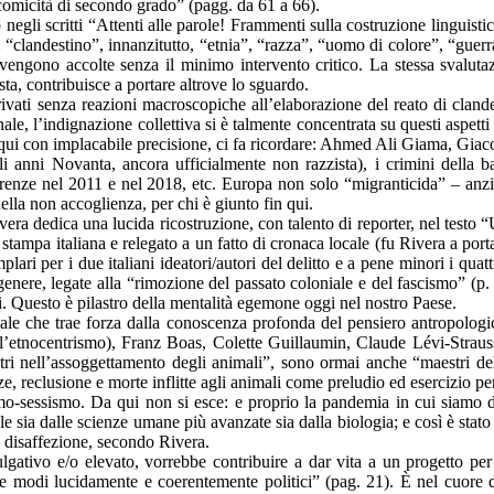
 comicità di secondo grado” (pagg. da 61 a 66).
to negli scritti “Attenti alle parole! Frammenti sulla costruzione linguis
 “clandestino”, innanzitutto, “etnia”, “razza”, “uomo di colore”, “guerr
 vengono accolte senza il minimo intervento critico. La stessa svaluta
sta, contribuisce a portare altrove lo sguardo.
ivati senza reazioni macroscopiche all’elaborazione del reato di clande
ale, l’indignazione collettiva si è talmente concentrata su questi aspett
qui con implacabile precisione, ci fa ricordare: Ahmed Ali Giama, Giac
li anni Novanta, ancora ufficialmente non razzista), i crimini della b
irenze nel 2011 e nel 2018, etc. Europa non solo “migranticida” – anzi, 
nella non accoglienza, per chi è giunto fin qui.
edica una lucida ricostruzione, con talento di reporter, nel testo “Uno
mpa italiana e relegato a un fatto di cronaca locale (fu Rivera a portarl
i per i due italiani ideatori/autori del delitto e a pene minori i quat
 genere, legate alla “rimozione del passato coloniale e del fascismo” (p.
ri. Questo è pilastro della mentalità egemone oggi nel nostro Paese.
ttuale che trae forza dalla conoscenza profonda del pensiero antropolog
’etnocentrismo), Franz Boas, Colette Guillaumin, Claude Lévi-Strauss, 
tri nell’assoggettamento degli animali”, sono ormai anche “maestri d
enze, reclusione e morte inflitte agli animali come preludio ed esercizio pe
ismo-sessismo. Da qui non si esce: e proprio la pandemia in cui siamo d
le sia dalle scienze umane più avanzate sia dalla biologia; e così è stato
a disaffezione, secondo Rivera.
vulgativo e/o elevato, vorrebbe contribuire a dar vita a un progetto 
 e modi lucidamente e coerentemente politici” (pag. 21). È nel cuore de