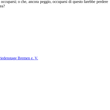
ui occuparsi; o che, ancora peggio, occuparsi di questo farebbe perdere
nea?
iedenstage Bremen e. V.