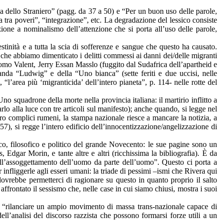
tica dello Straniero” (pagg. da 37 a 50) e “Per un buon uso delle parole,
a tra poveri”, “integrazione”, etc. La degradazione del lessico consiste
zione a nominalismo dell’attenzione che si porta all’uso delle parole,
stinità e a tutta la scia di sofferenze e sangue che questo ha causato.
i che abbiamo dimenticato i delitti commessi ai danni dei/delle migranti
omo Valent, Jerry Essan Masslo (fuggito dal Sudafrica dell’apartheid e
anda “Ludwig” e della “Uno bianca” (sette feriti e due uccisi, nelle
“l’area più ‘migranticida’ dell’intero pianeta”, p. 114- nelle rotte del
 squadrone della morte nella provincia italiana: il martirio inflitto a
o alla luce con tre articoli sul manifesto); anche quando, si legge nel
tro complici rumeni, la stampa nazionale riesce a mancare la notizia, a
 57), si regge l’intero edificio dell’innocentizzazione/angelizzazione di
ico, filosofico e politico del grande Novecento: le sue pagine sono un
Edgar Morin, e tante altre e altri (ricchissima la bibliografia). È da
ell’assoggettamento dell’uomo da parte dell’uomo”. Questo ci porta a
r infliggerle agli esseri umani: la triade di pessimi –ismi che Rivera qui
ovrebbe permetterci di ragionare su questo in quanto proprio il salto
 affrontato il sessismo che, nelle case in cui siamo chiusi, mostra i suoi
per “rilanciare un ampio movimento di massa trans-nazionale capace di
ll’analisi del discorso razzista che possono formarsi forze utili a un