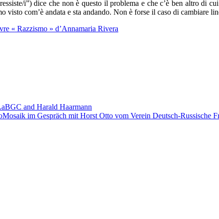
gressiste/i”) dice che non è questo il problema e che c’è ben altro di c
biamo visto com’è andata e sta andando. Non è forse il caso di cambiare li
 livre « Razzismo » d’Annamaria Rivera
th LaBGC and Harald Haarmann
oMosaik im Gespräch mit Horst Otto vom Verein Deutsch-Russische Fr