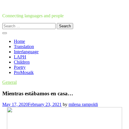
Skip
to
content
Connecting languages and people
Search
for:
Home
Translation
Interlanguage
LAPH
Children
Poetry
ProMosaik
General
Mientras estábamos en casa…
May 17, 2020
February 23, 2021
by
milena rampoldi