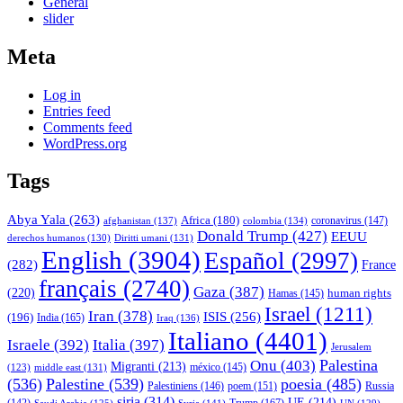
General
slider
Meta
Log in
Entries feed
Comments feed
WordPress.org
Tags
Abya Yala
(263)
Africa
(180)
afghanistan
(137)
colombia
(134)
coronavirus
(147)
Donald Trump
(427)
EEUU
derechos humanos
(130)
Diritti umani
(131)
English
(3904)
Español
(2997)
(282)
France
français
(2740)
Gaza
(387)
(220)
human rights
Hamas
(145)
Israel
(1211)
Iran
(378)
ISIS
(256)
(196)
India
(165)
Iraq
(136)
Italiano
(4401)
Israele
(392)
Italia
(397)
Jerusalem
Palestina
Onu
(403)
Migranti
(213)
middle east
(131)
méxico
(145)
(123)
(536)
Palestine
(539)
poesia
(485)
Palestiniens
(146)
poem
(151)
Russia
siria
(314)
UE
(214)