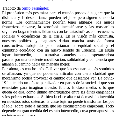
Tradotto da
Sinfo Fernández
El pronóstico más pesimista para el mundo poscovid sugiere que la
distancia y la desconfianza pueden relajarse pero siguen siendo la
norma. Los confinamientos podrían tener altibajos, los muros
fronterizos elevarse, la xenofobia intensificarse y las mascarillas
seguir en boga mientras lidiamos con las catastróficas consecuencias
sociales y económicas de la crisis. En la visión más optimista,
nuestros políticos y magnates darían marcha atrás de forma
constructiva, trabajando para restaurar la equidad social y el
equilibrio ecológico con un nuevo sentido de urgencia. En algún
lugar intermedio, una narrativa cautelosamente esperanzadora
pasaría por una creciente movilización, solidaridad y conciencia que
allanen el camino hacia un mañana mejor.
Por ahora, es mucho más fácil ver que los escenarios más sombríos
se afianzan, ya que no podemos articular con cierta claridad qué
mecanismo podría provocar el cambio que deseamos ver. La covid-
19 ha tenido un efecto paralizador en partes de la sociedad que son
esenciales para imaginar nuestro futuro: la clase media, o lo que
queda de ella, como último amortiguador entre las élites enajenadas
y los pobres exhaustos. Si bien la clase alta está demasiado invertida
en nuestros rotos sistemas, la clase baja no puede transformarlos por
sí sola, sobre todo a medida que las circunstancias empeoran. Todo
depende en gran medida del estrato intermedio, cuya peor apuesta es
recluirse en sí mismo.