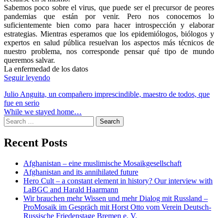
Sabemos poco sobre el virus, que puede ser el precursor de peores
pandemias que están por venir. Pero nos conocemos lo
suficientemente bien como para hacer introspección y elaborar
estrategias. Mientras esperamos que los epidemiólogos, biólogos y
expertos en salud pública resuelvan los aspectos más técnicos de
nuestro problema, nos corresponde pensar qué tipo de mundo
queremos salvar.
La enfermedad de los datos
Seguir leyendo
Post
Julio Anguita, un compañero imprescindible, maestro de todos, que
fue en serio
navigation
While we stayed home…
Search
for:
Recent Posts
Afghanistan – eine muslimische Mosaikgesellschaft
Afghanistan and its annihilated future
Hero Cult – a constant element in history? Our interview with
LaBGC and Harald Haarmann
Wir brauchen mehr Wissen und mehr Dialog mit Russland –
ProMosaik im Gespräch mit Horst Otto vom Verein Deutsch-
Russische Friedenstage Bremen e. V.