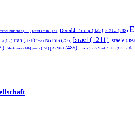
E
Donald Trump
(427)
EEUU
(282)
rechos humanos
(130)
Diritti umani
(131)
Israel
(1211)
Iran
(378)
Israele
(392
ISIS
(256)
dia
(165)
Iraq
(136)
9)
poesia
(485)
siria
Palestiniens
(146)
poem
(151)
Russia
(142)
Saudi Arabia
(125)
llschaft