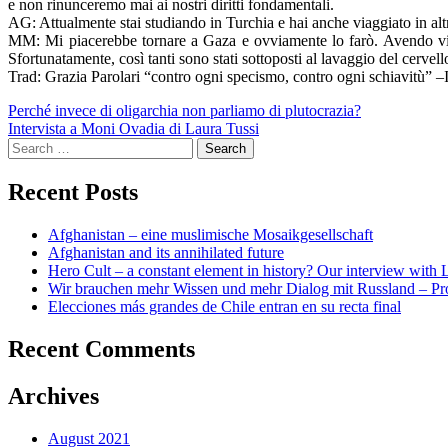
e non rinunceremo mai ai nostri diritti fondamentali.
AG: Attualmente stai studiando in Turchia e hai anche viaggiato in alt
MM: Mi piacerebbe tornare a Gaza e ovviamente lo farò. Avendo viagg
Sfortunatamente, così tanti sono stati sottoposti al lavaggio del cervell
Trad: Grazia Parolari “contro ogni specismo, contro ogni schiavitù” –I
Post
Perché invece di oligarchia non parliamo di plutocrazia?
Intervista a Moni Ovadia di Laura Tussi
navigation
Search
for:
Recent Posts
Afghanistan – eine muslimische Mosaikgesellschaft
Afghanistan and its annihilated future
Hero Cult – a constant element in history? Our interview wi
Wir brauchen mehr Wissen und mehr Dialog mit Russland – Pr
Elecciones más grandes de Chile entran en su recta final
Recent Comments
Archives
August 2021