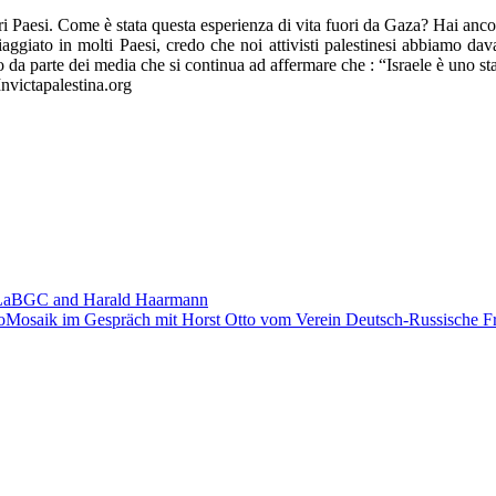
ri Paesi. Come è stata questa esperienza di vita fuori da Gaza? Hai anco
iato in molti Paesi, credo che noi attivisti palestinesi abbiamo davan
o da parte dei media che si continua ad affermare che : “Israele è uno sta
nvictapalestina.org
th LaBGC and Harald Haarmann
oMosaik im Gespräch mit Horst Otto vom Verein Deutsch-Russische Fr