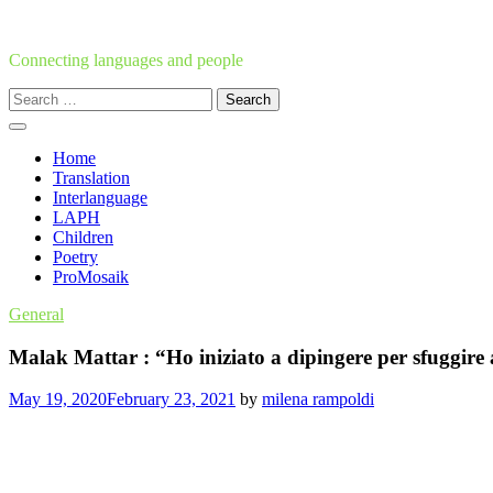
Skip
to
content
Connecting languages and people
Search
for:
Home
Translation
Interlanguage
LAPH
Children
Poetry
ProMosaik
General
Malak Mattar : “Ho iniziato a dipingere per sfuggire 
May 19, 2020
February 23, 2021
by
milena rampoldi