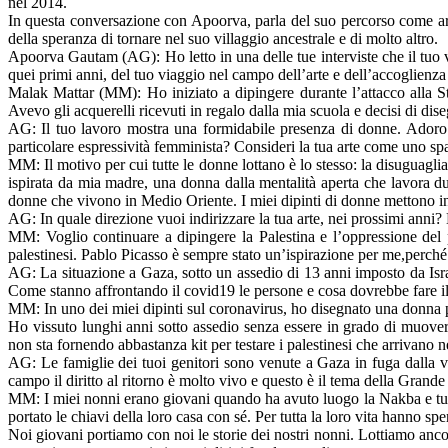
nel 2014.
In questa conversazione con Apoorva, parla del suo percorso come artis
della speranza di tornare nel suo villaggio ancestrale e di molto altro.
Apoorva Gautam (AG): Ho letto in una delle tue interviste che il tuo via
quei primi anni, del tuo viaggio nel campo dell’arte e dell’accoglienz
Malak Mattar (MM): Ho iniziato a dipingere durante l’attacco alla Str
Avevo gli acquerelli ricevuti in regalo dalla mia scuola e decisi di dis
AG: Il tuo lavoro mostra una formidabile presenza di donne. Adoro c
particolare espressività femminista? Consideri la tua arte come uno s
MM: Il motivo per cui tutte le donne lottano è lo stesso: la disuguaglia
ispirata da mia madre, una donna dalla mentalità aperta che lavora d
donne che vivono in Medio Oriente. I miei dipinti di donne mettono in 
AG: In quale direzione vuoi indirizzare la tua arte, nei prossimi anni? 
MM: Voglio continuare a dipingere la Palestina e l’oppressione del 
palestinesi. Pablo Picasso è sempre stato un’ispirazione per me,perché s
AG: La situazione a Gaza, sotto un assedio di 13 anni imposto da Israel
Come stanno affrontando il covid19 le persone e cosa dovrebbe fare il
MM: In uno dei miei dipinti sul coronavirus, ho disegnato una donna
Ho vissuto lunghi anni sotto assedio senza essere in grado di muovermi
non sta fornendo abbastanza kit per testare i palestinesi che arrivano 
AG: Le famiglie dei tuoi genitori sono venute a Gaza in fuga dalla viol
campo il diritto al ritorno è molto vivo e questo è il tema della Gran
MM: I miei nonni erano giovani quando ha avuto luogo la Nakba e tuttav
portato le chiavi della loro casa con sé. Per tutta la loro vita hanno sp
Noi giovani portiamo con noi le storie dei nostri nonni. Lottiamo anc