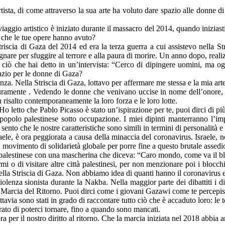
ta, di come attraverso la sua arte ha voluto dare spazio alle donne di Ga
ggio artistico è iniziato durante il massacro del 2014, quando iniziasti a
a che le tue opere hanno avuto?
iscia di Gaza del 2014 ed era la terza guerra a cui assistevo nella Stri
egnare per sfuggire al terrore e alla paura di morire. Un anno dopo, reali
iò che hai detto in un’intervista: “Cerco di dipingere uomini, ma og
pazio per le donne di Gaza?
nza. Nella Striscia di Gaza, lottavo per affermare me stessa e la mia art
uramente . Vedendo le donne che venivano uccise in nome dell’onore, m
risalto contemporaneamente la loro forza e le loro lotte.
Ho letto che Pablo Picasso è stato un’ispirazione per te, puoi dirci di pi
popolo palestinese sotto occupazione. I miei dipinti manterranno l’im
ento che le nostre caratteristiche sono simili in termini di personalità 
e, è ora peggiorata a causa della minaccia del coronavirus. Israele, nel 
 movimento di solidarietà globale per porre fine a questo brutale assedi
 palestinese con una mascherina che diceva: “Caro mondo, come va il 
 o di visitare altre città palestinesi, per non menzionare poi i blocchi
nella Striscia di Gaza. Non abbiamo idea di quanti hanno il coronavirus e
enza sionista durante la Nakba. Nella maggior parte dei dibattiti i diri
de Marcia del Ritorno. Puoi dirci come i giovani Gazawi come te percepis
ia sono stati in grado di raccontare tutto ciò che è accaduto loro: le to
erato di poterci tornare, fino a quando sono mancati.
ora per il nostro diritto al ritorno. Che la marcia iniziata nel 2018 ab