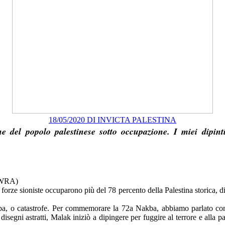
18/05/2020 DI INVICTA PALESTINA
one del popolo palestinese sotto occupazione. I miei dipi
UNWRA)
forze sioniste occuparono più del 78 percento della Palestina storica, d
ba, o catastrofe. Per commemorare la 72a Nakba, abbiamo parlato con u
disegni astratti, Malak iniziò a dipingere per fuggire al terrore e alla p