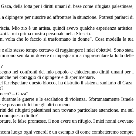
za, della lotta per i diritti umani di base come rifugiata palestinese,
 dipingere per riuscire ad affrontare la situazione. Potresti parlarci di
scia. Mio zio è un artista, quindi avevo qualche esperienza artistica.
zzai la mia prima mostra personale nella Striscia.
ni volta che lo faccio si trasformano in donne”. Cosa modella la tua
e e allo stesso tempo cercavo di raggiungere i miei obiettivi. Sono stata
i sono sentita in dovere di impegnarmi a rappresentare la lotta delle
ù?
pegno nei confronti del mio popolo e chiederanno diritti umani per i
e anche nel coraggio di dipingere e di sperimentare.
far rispettare questo blocco, ha distrutto il sistema sanitario di Gaza.
o?
blocco? – Gaza”
 durante le guerre e le escalation di violenza. Sfortunatamente Israele
 se possono infettare gli altri o meno.
tti dei rifugiati palestinesi non trovano particolare attenzione, ma sul
cono questo diritto?
rture, le false promesse, il non avere un rifugio. I miei nonni avevano
bia ancora luogo ogni venerdì è un esempio di come combatteremo sempre