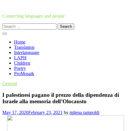
Skip
to
content
Connecting languages and people
Search
for:
Home
Translation
Interlanguage
LAPH
Children
Poetry
ProMosaik
General
I palestinesi pagano il prezzo della dipendenza di
Israele alla memoria dell’Olocausto
May 17, 2020
February 23, 2021
by
milena rampoldi