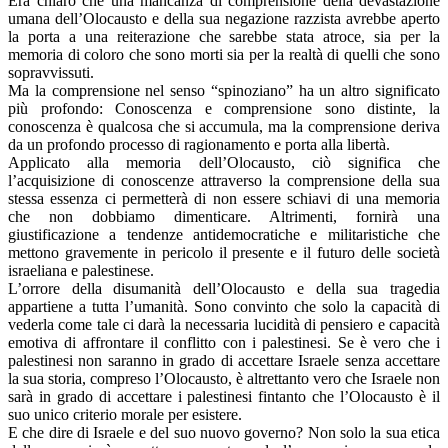
Era chiaro che una mancanza di comprensione della devastazione
umana dell’Olocausto e della sua negazione razzista avrebbe aperto
la porta a una reiterazione che sarebbe stata atroce, sia per la
memoria di coloro che sono morti sia per la realtà di quelli che sono
sopravvissuti.
Ma la comprensione nel senso “spinoziano” ha un altro significato
più profondo: Conoscenza e comprensione sono distinte, la
conoscenza è qualcosa che si accumula, ma la comprensione deriva
da un profondo processo di ragionamento e porta alla libertà.
Applicato alla memoria dell’Olocausto, ciò significa che
l’acquisizione di conoscenze attraverso la comprensione della sua
stessa essenza ci permetterà di non essere schiavi di una memoria
che non dobbiamo dimenticare. Altrimenti, fornirà una
giustificazione a tendenze antidemocratiche e militaristiche che
mettono gravemente in pericolo il presente e il futuro delle società
israeliana e palestinese.
L’orrore della disumanità dell’Olocausto e della sua tragedia
appartiene a tutta l’umanità. Sono convinto che solo la capacità di
vederla come tale ci darà la necessaria lucidità di pensiero e capacità
emotiva di affrontare il conflitto con i palestinesi. Se è vero che i
palestinesi non saranno in grado di accettare Israele senza accettare
la sua storia, compreso l’Olocausto, è altrettanto vero che Israele non
sarà in grado di accettare i palestinesi fintanto che l’Olocausto è il
suo unico criterio morale per esistere.
E che dire di Israele e del suo nuovo governo? Non solo la sua etica