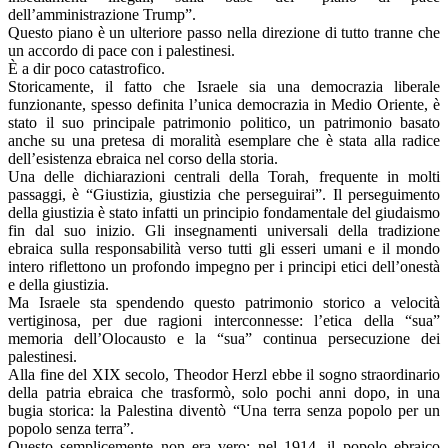
dell’amministrazione Trump”.
Questo piano è un ulteriore passo nella direzione di tutto tranne che
un accordo di pace con i palestinesi.
È a dir poco catastrofico.
Storicamente, il fatto che Israele sia una democrazia liberale
funzionante, spesso definita l’unica democrazia in Medio Oriente, è
stato il suo principale patrimonio politico, un patrimonio basato
anche su una pretesa di moralità esemplare che è stata alla radice
dell’esistenza ebraica nel corso della storia.
Una delle dichiarazioni centrali della Torah, frequente in molti
passaggi, è “Giustizia, giustizia che perseguirai”. Il perseguimento
della giustizia è stato infatti un principio fondamentale del giudaismo
fin dal suo inizio. Gli insegnamenti universali della tradizione
ebraica sulla responsabilità verso tutti gli esseri umani e il mondo
intero riflettono un profondo impegno per i principi etici dell’onestà
e della giustizia.
Ma Israele sta spendendo questo patrimonio storico a velocità
vertiginosa, per due ragioni interconnesse: l’etica della “sua”
memoria dell’Olocausto e la “sua” continua persecuzione dei
palestinesi.
Alla fine del XIX secolo, Theodor Herzl ebbe il sogno straordinario
della patria ebraica che trasformò, solo pochi anni dopo, in una
bugia storica: la Palestina diventò “Una terra senza popolo per un
popolo senza terra”.
Questo semplicemente non era vero: nel 1914, il popolo ebraico