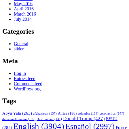
May 2016
April 2016
March 2016
July 2014
Categories
General
slider
Meta
Log in
Entries feed
Comments feed
WordPress.org
Tags
Abya Yala
(263)
Africa
(180)
afghanistan
(137)
colombia
(134)
coronavirus
(147)
Donald Trump
(427)
EEUU
derechos humanos
(130)
Diritti umani
(131)
English
(3904)
Español
(2997)
(282)
France