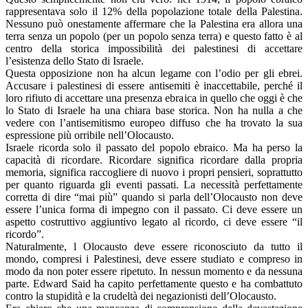
rappresentava solo il 12% della popolazione totale della Palestina.
Nessuno può onestamente affermare che la Palestina era allora una
terra senza un popolo (per un popolo senza terra) e questo fatto è al
centro della storica impossibilità dei palestinesi di accettare
l’esistenza dello Stato di Israele.
Questa opposizione non ha alcun legame con l’odio per gli ebrei.
Accusare i palestinesi di essere antisemiti è inaccettabile, perché il
loro rifiuto di accettare una presenza ebraica in quello che oggi è che
lo Stato di Israele ha una chiara base storica. Non ha nulla a che
vedere con l’antisemitismo europeo diffuso che ha trovato la sua
espressione più orribile nell’Olocausto.
Israele ricorda solo il passato del popolo ebraico. Ma ha perso la
capacità di ricordare. Ricordare significa ricordare dalla propria
memoria, significa raccogliere di nuovo i propri pensieri, soprattutto
per quanto riguarda gli eventi passati. La necessità perfettamente
corretta di dire “mai più” quando si parla dell’Olocausto non deve
essere l’unica forma di impegno con il passato. Ci deve essere un
aspetto costruttivo aggiuntivo legato al ricordo, ci deve essere “il
ricordo”.
Naturalmente, l Olocausto deve essere riconosciuto da tutto il
mondo, compresi i Palestinesi, deve essere studiato e compreso in
modo da non poter essere ripetuto. In nessun momento e da nessuna
parte. Edward Said ha capito perfettamente questo e ha combattuto
contro la stupidità e la crudeltà dei negazionisti dell’Olocausto.