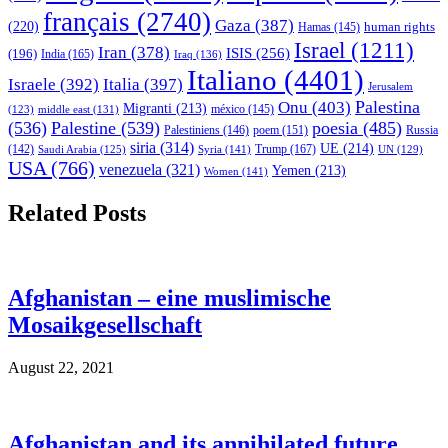
français
(2740)
Gaza
(387)
(220)
human rights
Hamas
(145)
Israel
(1211)
Iran
(378)
ISIS
(256)
(196)
India
(165)
Iraq
(136)
Italiano
(4401)
Israele
(392)
Italia
(397)
Jerusalem
Palestina
Onu
(403)
Migranti
(213)
middle east
(131)
méxico
(145)
(123)
(536)
Palestine
(539)
poesia
(485)
Palestiniens
(146)
poem
(151)
Russia
siria
(314)
UE
(214)
Trump
(167)
(142)
Saudi Arabia
(125)
Syria
(141)
UN
(129)
USA
(766)
venezuela
(321)
Yemen
(213)
Women
(141)
Related Posts
Afghanistan – eine muslimische
Mosaikgesellschaft
August 22, 2021
Afghanistan and its annihilated future