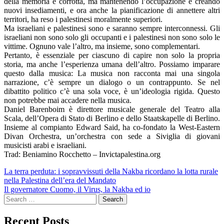
della memoria è corrotta, ma mantenendo l’occupazione e creando
nuovi insediamenti, e ora anche la pianificazione di annettere altri
territori, ha reso i palestinesi moralmente superiori.
Ma israeliani e palestinesi sono e saranno sempre interconnessi. Gli
israeliani non sono solo gli occupanti e i palestinesi non sono solo le
vittime. Ognuno vale l’altro, ma insieme, sono complementari.
Pertanto, è essenziale per ciascuno di capire non solo la propria
storia, ma anche l’esperienza umana dell’altro. Possiamo imparare
questo dalla musica: La musica non racconta mai una singola
narrazione, c’è sempre un dialogo o un contrappunto. Se nel
dibattito politico c’è una sola voce, è un’ideologia rigida. Questo
non potrebbe mai accadere nella musica.
Daniel Barenboim è direttore musicale generale del Teatro alla
Scala, dell’Opera di Stato di Berlino e dello Staatskapelle di Berlino.
Insieme al compianto Edward Said, ha co-fondato la West-Eastern
Divan Orchestra, un’orchestra con sede a Siviglia di giovani
musicisti arabi e israeliani.
Trad: Beniamino Rocchetto – Invictapalestina.org
Post
La terra perduta: i sopravvissuti della Nakba ricordano la lotta rurale
nella Palestina dell’era del Mandato
navigation
Il governatore Cuomo, il Virus, la Nakba ed io
Search
for:
Recent Posts