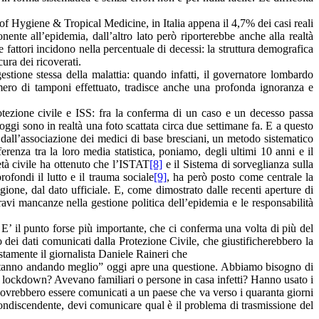
of Hygiene & Tropical Medicine, in Italia appena il 4,7% dei casi reali
nte all’epidemia, dall’altro lato però riporterebbe anche alla realtà
e fattori incidono nella percentuale di decessi: la struttura demografica
ura dei ricoverati.
stione stessa della malattia: quando infatti, il governatore lombardo
mero di tamponi effettuato, tradisce anche una profonda ignoranza e
Protezione civile e ISS: fra la conferma di un caso e un decesso passa
gi sono in realtà una foto scattata circa due settimane fa. E a questo
all’associazione dei medici di base bresciani, un metodo sistematico
erenza tra la loro media statistica, poniamo, degli ultimi 10 anni e il
età civile ha ottenuto che l’ISTAT
[8]
e il Sistema di sorveglianza sulla
rofondi il lutto e il trauma sociale
[9]
, ha però posto come centrale la
gione, dal dato ufficiale. E, come dimostrato dalle recenti aperture di
avi mancanze nella gestione politica dell’epidemia e le responsabilità
 E’ il punto forse più importante, che ci conferma una volta di più del
o dei dati comunicati dalla Protezione Civile, che giustificherebbero la
ustamente il giornalista Daniele Raineri che
se stanno andando meglio” oggi apre una questione. Abbiamo bisogno di
in lockdown? Avevano familiari o persone in casa infetti? Hanno usato i
 dovrebbero essere comunicati a un paese che va verso i quaranta giorni
condiscendente, devi comunicare qual è il problema di trasmissione del