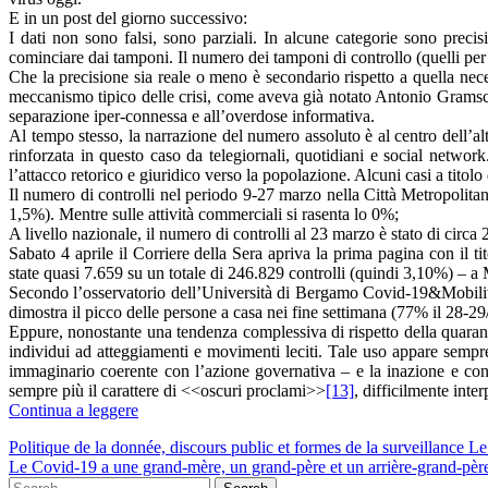
E in un post del giorno successivo:
I dati non sono falsi, sono parziali. In alcune categorie sono preci
cominciare dai tamponi. Il numero dei tamponi di controllo (quelli per
Che la precisione sia reale o meno è secondario rispetto a quella nec
meccanismo tipico delle crisi, come aveva già notato Antonio Gramsci
separazione iper-connessa e all’overdose informativa.
Al tempo stesso, la narrazione del numero assoluto è al centro dell’al
rinforzata in questo caso da telegiornali, quotidiani e social network
l’attacco retorico e giuridico verso la popolazione. Alcuni casi a titolo
Il numero di controlli nel periodo 9-27 marzo nella Città Metropolita
1,5%). Mentre sulle attività commerciali si rasenta lo 0%;
A livello nazionale, il numero di controlli al 23 marzo è stato di circa
Sabato 4 aprile il Corriere della Sera apriva la prima pagina con il 
state quasi 7.659 su un totale di 246.829 controlli (quindi 3,10%) – a
Secondo l’osservatorio dell’Università di Bergamo Covid-19&Mobili
dimostra il picco delle persone a casa nei fine settimana (77% il 28-2
Eppure, nonostante una tendenza complessiva di rispetto della quaran
individui ad atteggiamenti e movimenti leciti. Tale uso appare sempre
immaginario coerente con l’azione governativa – e la inazione e conf
sempre più il carattere di <<oscuri proclami>>
[13]
, difficilmente inte
Continua a leggere
Post
Politique de la donnée, discours public et formes de la surveillance Le
Le Covid-19 a une grand-mère, un grand-père et un arrière-grand-père
navigation
Search