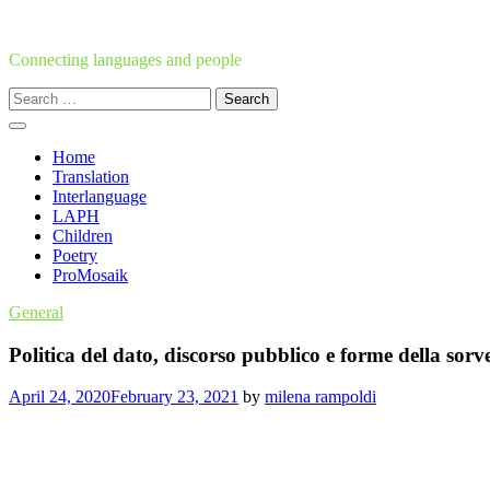
Skip
to
content
Connecting languages and people
Search
for:
Home
Translation
Interlanguage
LAPH
Children
Poetry
ProMosaik
General
Politica del dato, discorso pubblico e forme della sorv
April 24, 2020
February 23, 2021
by
milena rampoldi