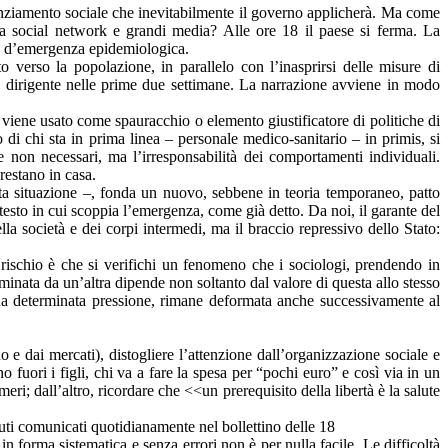
tanziamento sociale che inevitabilmente il governo applicherà. Ma come
 da social network e grandi media? Alle ore 18 il paese si ferma. La
ato d’emergenza epidemiologica.
 verso la popolazione, in parallelo con l’inasprirsi delle misure di
e dirigente nelle prime due settimane. La narrazione avviene in modo
 viene usato come spauracchio o elemento giustificatore di politiche di
o di chi sta in prima linea – personale medico-sanitario – in primis, si
on necessari, ma l’irresponsabilità dei comportamenti individuali.
 restano in casa.
sta situazione –, fonda un nuovo, sebbene in teoria temporaneo, patto
ntesto in cui scoppia l’emergenza, come già detto. Da noi, il garante del
della società e dei corpi intermedi, ma il braccio repressivo dello Stato:
l rischio è che si verifichi un fenomeno che i sociologi, prendendo in
rminata da un’altra dipende non soltanto dal valore di questa allo stesso
 una determinata pressione, rimane deformata anche successivamente al
e dai mercati), distogliere l’attenzione dall’organizzazione sociale e
no fuori i figli, chi va a fare la spesa per “pochi euro” e così via in un
ri; dall’altro, ricordare che <<un prerequisito della libertà è la salute
luti comunicati quotidianamente nel bollettino delle 18
 forma sistematica e senza errori non è per nulla facile. Le difficoltà