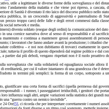
ativo, utile a legittimare le diverse forme della sorveglianza e del dis
giorno l’andamento della malattia e che viene poi ripreso, a cascata,
periore di Sanità è diventato il rito laico del discorso pubblico nello st
rica pubblica, in un crescendo di aggressività e paternalismo di Stato
un prezzo troppo caro) delle falle e degli errori commessi dalla class
 da social network e media.
rimersi) diventa soldato (esegue degli ordini) la comunicazione del dato
o in una cornice narrativa dove al senso di responsabilità e al sacrifici
 mantenuto e continua a mantenere grossi assembramenti di persone n
ppunto; i lavoratori che fanno andare avanti la produzione; i cittadini che
salute collettiva – e noi non dubitiamo di trovarci esattamente in que
ale; tuttavia il profilo di questo dipenderà dal regime politico e dal co
ti, a partire dai più deboli, vengano rispettati non è il ruolo proattivo 
lla sorveglianza che sulla solidarietà ed eguaglianza sociale allora i
o di ereditarietà, per cui il valore istantaneo di una grandezza che è dete
. Tradotto in termini più semplici: la forma di un corpo, sottoposto a
 giustificare una certa forma di sacrifici (quella permessa dal governo 
esponsabili – i runner, i passeggiatori irriducibili, i genitori che porta
ro influenza sugli altri, ampie variazioni nella statistica dei grandi nume
o in una “guerra contro un nemico invisibile”.
le 24 Ore
[5]
, ci ricorda che per interpretare correttamente i numeri asso
rmazioni da fonti diverse a un ritmo così sostenuto, metterle insieme in