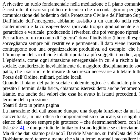
A rivestire un ruolo fondamentale nella mediazione è il piano comunic
è costruito il discorso politico e tecnico che racconta giorno per 
comunicazione del bollettino della Protezione Civile e dell’Istituto Su
Dall’inizio dell’emergenza abbiamo assistito a un cambio nella reto
contenimento e la consapevolezza (arrivata troppo gradualmente e a 
gerarchico e verticale, producendo i riverberi che poi vengono ripresi
Per rafforzare un racconto di “guerra” dove l’individuo (libero di esp
sorveglianza sempre più restrittive e permanenti. Il dato viene inserit
contrappone non una organizzazione produttiva, ad esempio, che ha
L’immagine del sacrificio è infatti riportata a più soggetti: i medici, a
L’epidemia, come ogni situazione emergenziale in cui è a rischio la 
sociale, caratterizzato inevitabilmente da maggiore disciplinamento soci
patto, che i sacrifici e le misure di sicurezza necessarie a tutelare tut
Forze dell’Ordine, militari, polizie locali.
Quando il piano del patto sociale epidemiologico è sbilanciato più su
prestito il termini dalla fisica, chiamano isteresi: detto anche fenomen
istante, ma anche dai valori che essa ha avuto in istanti precedenti
termine della pressione.
Sbatti il dato in prima pagina
La narrazione dei dati assume dunque una doppia funzione: da un lato,
concentrarla, in una ottica di comportamentismo radicale, sui singoli irr
elenco dal sapore sempre più grottesco – che determinerebbero, con la lo
fisica>>
[4]
, e dunque tutte le limitazioni sono legittime se ci troviam
Ma di che dati stiamo parlando? Davide Mancino, su InfoData del So
Dobbiamo però tenere a mente che già in tempi normali raccogliere info