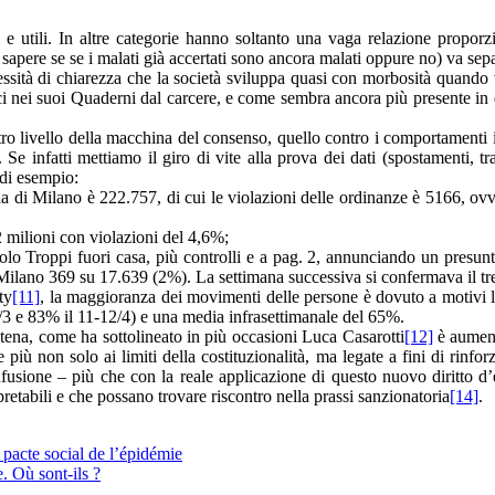
si e utili. In altre categorie hanno soltanto una vaga relazione propo
 sapere se se i malati già accertati sono ancora malati oppure no) va se
essità di chiarezza che la società sviluppa quasi con morbosità quando
 nei suoi Quaderni dal carcere, e come sembra ancora più presente in qu
tro livello della macchina del consenso, quello contro i comportamenti 
. Se infatti mettiamo il giro di vite alla prova dei dati (spostamenti, 
 di esempio:
na di Milano è 222.757, di cui le violazioni delle ordinanze è 5166, ovv
 2 milioni con violazioni del 4,6%;
titolo Troppi fuori casa, più controlli e a pag. 2, annunciando un pres
 Milano 369 su 17.639 (2%). La settimana successiva si confermava il tr
ty
[11]
, la maggioranza dei movimenti delle persone è dovuto a motivi l
9/3 e 83% il 11-12/4) e una media infrasettimanale del 65%.
tena, come ha sottolineato in più occasioni Luca Casarotti
[12]
è aumenta
 più non solo ai limiti della costituzionalità, ma legate a fini di rinf
usione – più che con la reale applicazione di questo nuovo diritto d’e
rpretabili e che possano trovare riscontro nella prassi sanzionatoria
[14]
.
 pacte social de l’épidémie
. Où sont-ils ?