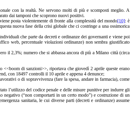
rzionale con la realtà. Ne servono molti di più e scomposti meglio. A
parato dai tamponi che scoprono nuovi positivi.
 viene posta violentemente di fronte alla complessità del mondo
[10]
: è
esta nuova fase della crisi globale che ci costringe a una ossimorica
individuali che parte da decreti e ordinanze dei governanti e viene poi
traffico web, percentuale violazioni ordinanze) non sembra giustificato
ero il 2,3%; numero che si abbassa ancora di più a Milano città (circa
unto <<boom di sanzioni>>, riportava che giovedì 2 aprile queste erano
end, con 18497 controlli il 10 aprile e appena 4 denunce;
avorativi o di sopravvivenza (fare la spesa, andare in farmacia), come
to l’utilizzo del codice penale e delle misure punitive per indurre gli
orzo negativo (“non comportarti in un certo modo”) e costruzione di un
mergenza sanitaria, le cui diverse parti (decreti e ordinanze) assume