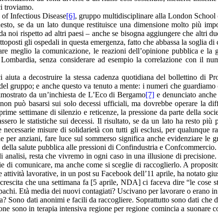
ci troviamo.
 of Infectious Disease
[6]
, gruppo multidisciplinare alla London School 
esto, se da un lato dunque restituisce una dimensione molto più impone
e da noi rispetto ad altri paesi – anche se bisogna aggiungere che altri du
ttoposti gli ospedali in questa emergenza, fatto che abbassa la soglia di c
e meglio la comunicazione, le reazioni dell’opinione pubblica e la ge
in Lombardia, senza considerare ad esempio la correlazione con il nu
ci aiuta a decostruire la stessa cadenza quotidiana del bollettino di 
el gruppo; e anche questo va tenuto a mente: i numeri che guardiamo og
dimostrato da un’inchiesta de L’Eco di Bergamo
[7]
e denunciato anche d
 non può basarsi sui solo decessi ufficiali, ma dovrebbe operare la diff
rime settimane di silenzio e reticenze, la pressione da parte della soci
sero le statistiche sui decessi. Il risultato, se da un lato ha resto più p
necessarie misure di solidarietà con tutti gli esclusi, per qualunque ra
 per anziani, fare luce sul sommerso significa anche evidenziare le gr
ella salute pubblica alle pressioni di Confindustria e Confcommercio.
analisi, resta che vivremo in ogni caso in una illusione di precisione.
glie di comunicare, ma anche come si sceglie di raccoglierlo. A proposit
le attività lavorative, in un post su Facebook dell’11 aprile, ha notato gi
i crescita che una settimana fa [5 aprile, NDA] ci faceva dire “le co
 opachi. Età media dei nuovi contagiati? Uscivano per lavorare o erano 
a? Sono dati anonimi e facili da raccogliere. Soprattutto sono dati che
rsone sono in terapia intensiva regione per regione comincia a suonare 