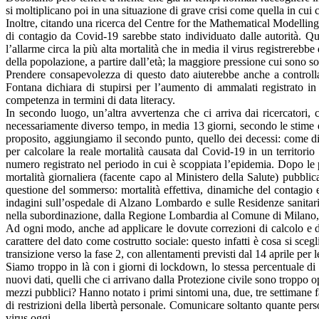
si moltiplicano poi in una situazione di grave crisi come quella in cui 
Inoltre, citando una ricerca del Centre for the Mathematical Modelling
di contagio da Covid-19 sarebbe stato individuato dalle autorità. Qu
l’allarme circa la più alta mortalità che in media il virus registrerebb
della popolazione, a partire dall’età; la maggiore pressione cui sono so
Prendere consapevolezza di questo dato aiuterebbe anche a controllar
Fontana dichiara di stupirsi per l’aumento di ammalati registrato 
competenza in termini di data literacy.
In secondo luogo, un’altra avvertenza che ci arriva dai ricercatori, 
necessariamente diverso tempo, in media 13 giorni, secondo le stime d
proposito, aggiungiamo il secondo punto, quello dei decessi: come 
per calcolare la reale mortalità causata dal Covid-19 in un territorio
numero registrato nel periodo in cui è scoppiata l’epidemia. Dopo le p
mortalità giornaliera (facente capo al Ministero della Salute) pubblicas
questione del sommerso: mortalità effettiva, dinamiche del contagio e 
indagini sull’ospedale di Alzano Lombardo e sulle Residenze sanitarie
nella subordinazione, dalla Regione Lombardia al Comune di Milano, d
Ad ogni modo, anche ad applicare le dovute correzioni di calcolo e di 
carattere del dato come costrutto sociale: questo infatti è cosa si sce
transizione verso la fase 2, con allentamenti previsti dal 14 aprile per 
Siamo troppo in là con i giorni di lockdown, lo stessa percentuale d
nuovi dati, quelli che ci arrivano dalla Protezione civile sono troppo
mezzi pubblici? Hanno notato i primi sintomi una, due, tre settimane f
di restrizioni della libertà personale. Comunicare soltanto quante pe
virus oggi.