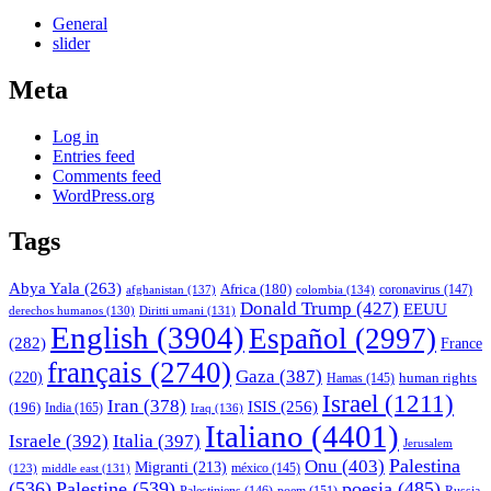
General
slider
Meta
Log in
Entries feed
Comments feed
WordPress.org
Tags
Abya Yala
(263)
Africa
(180)
afghanistan
(137)
colombia
(134)
coronavirus
(147)
Donald Trump
(427)
EEUU
derechos humanos
(130)
Diritti umani
(131)
English
(3904)
Español
(2997)
(282)
France
français
(2740)
Gaza
(387)
(220)
human rights
Hamas
(145)
Israel
(1211)
Iran
(378)
ISIS
(256)
(196)
India
(165)
Iraq
(136)
Italiano
(4401)
Israele
(392)
Italia
(397)
Jerusalem
Palestina
Onu
(403)
Migranti
(213)
middle east
(131)
méxico
(145)
(123)
(536)
Palestine
(539)
poesia
(485)