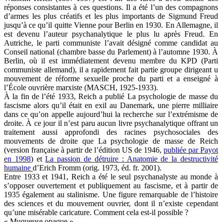
réponses consistantes à ces questions. Il a été l’un des compagnons
d’armes les plus créatifs et les plus importants de Sigmund Freud
jusqu’à ce qu’il quitte Vienne pour Berlin en 1930. En Allemagne, il
est devenu l’auteur psychanalytique le plus lu après Freud. En
Autriche, le parti communiste l’avait désigné comme candidat au
Conseil national (chambre basse du Parlement) à l’automne 1930. À
Berlin, où il est immédiatement devenu membre du KPD (Parti
communiste allemand), il a rapidement fait partie groupe dirigeant u
mouvement de réforme sexuelle proche du parti et a enseigné à
l’École ouvrière marxiste (MASCH, 1925-1933).
À la fin de l’été 1933, Reich a publié La psychologie de masse du
fascisme alors qu’il était en exil au Danemark, une pierre milliaire
dans ce qu’on appelle aujourd’hui la recherche sur l’extrémisme de
droite. À ce jour il n’est paru aucun livre psychanalytique offrant un
traitement aussi approfondi des racines psychosociales des
mouvements de droite que La psychologie de masse de Reich
(version française à partir de l’édition US de 1946,
publiée par Payot
en 1998
) et
La passion de détruire : Anatomie de la destructivité
humaine
d’Erich Fromm (orig. 1973, éd. fr. 2001).
Entre 1933 et 1941, Reich a été le seul psychanalyste au monde à
s’opposer ouvertement et publiquement au fascisme, et à partir de
1935 également au stalinisme. Une figure remarquable de l’histoire
des sciences et du mouvement ouvrier, dont il n’existe cependant
qu’une misérable caricature. Comment cela est-il possible ?
« Muqueuse opaque »