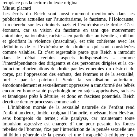
remplace pas la lecture du texte original.
Mis au placard
Les écrits du Reich sont aussi rarement mentionnés dans les
publications actuelles sur l’autoritarisme, le fascisme, l’Holocauste,
la recherche sur les criminels nazis et l’extrémisme de droite. C’est
étonnant, car sa vision du fascisme en tant que mouvement
autoritaire, nationaliste, raciste – en particulier antisémite -, militant
et glorifiant la violence (masculine), est très cohérente avec les
définitions de « l’extrémisme de droite » qui sont considérées
comme valables. Et c’est regrettable parce que Reich a introduit
dans le débat certains aspects indispensables – comme
l’interdépendance des dirigeants et des personnes dirigées et la co-
induction d’orientations de droite par les ennemies du désir et du
corps, par l’oppression des enfants, des femmes et de la sexualité,
bref : par le patriarcat. Seule la socialisation autoritaire,
émotionnellement et sexuellement oppressive a transformé des bébés
encore en bonne santé psychologique en sujets apprivoisés, racistes
et fanatiques prêts à détruire, et donc en fascistes potentiels. Reich
décrit ce dernier processus comme suit :
« L’inhibition morale de la sexualité naturelle de l’enfant rend
l’enfant anxieux, timide, craignant l’autorité, obéissant bien élevé au
sens bourgeois du terme,; elle paralyse, car maintenant toute
impulsion agressive est chargée d’ une peur pesante, les forces
rebelles de l’homme, fixe par l’interdiction de la pensée sexuelle une
inhibition générale de la pensée et une incapacité à critiquer ; en