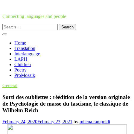
Skip
to
content
Connecting languages and people
Search
for:
Home
Translation
Interlanguage
LAPH
Children
Poetry
ProMosaik
General
Sorti des oubliettes : réédition de la version originale
de Psychologie de masse du fascisme, le classique de
Wilhelm Reich
February 24, 2020
February 23, 2021
by
milena rampoldi