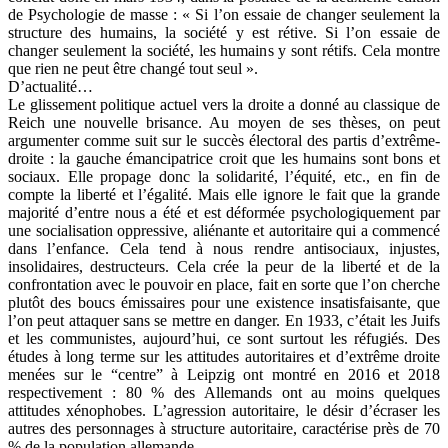
de Psychologie de masse : « Si l’on essaie de changer seulement la
structure des humains, la société y est rétive. Si l’on essaie de
changer seulement la société, les humains y sont rétifs. Cela montre
que rien ne peut être changé tout seul ».
D’actualité…
Le glissement politique actuel vers la droite a donné au classique de
Reich une nouvelle brisance. Au moyen de ses thèses, on peut
argumenter comme suit sur le succès électoral des partis d’extrême-
droite : la gauche émancipatrice croit que les humains sont bons et
sociaux. Elle propage donc la solidarité, l’équité, etc., en fin de
compte la liberté et l’égalité. Mais elle ignore le fait que la grande
majorité d’entre nous a été et est déformée psychologiquement par
une socialisation oppressive, aliénante et autoritaire qui a commencé
dans l’enfance. Cela tend à nous rendre antisociaux, injustes,
insolidaires, destructeurs. Cela crée la peur de la liberté et de la
confrontation avec le pouvoir en place, fait en sorte que l’on cherche
plutôt des boucs émissaires pour une existence insatisfaisante, que
l’on peut attaquer sans se mettre en danger. En 1933, c’était les Juifs
et les communistes, aujourd’hui, ce sont surtout les réfugiés. Des
études à long terme sur les attitudes autoritaires et d’extrême droite
menées sur le “centre” à Leipzig ont montré en 2016 et 2018
respectivement : 80 % des Allemands ont au moins quelques
attitudes xénophobes. L’agression autoritaire, le désir d’écraser les
autres des personnages à structure autoritaire, caractérise près de 70
% de la population allemande.