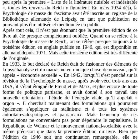
peu après la première « Liste de la littérature nuisible et indésirable
», toutes les œuvres du Reich y figuraient. En mars 1934 déjà, la
Psychologie de masse du fascisme avait été inscrite au registre de la
Bibliothèque allemande de Leipzig en tant que publication ne
pouvant plus être utilisée et mentionnée en public.
Après tout cela, il n’est pas étonnant que la première édition de ce
livre ait été presque complètement oubliée. Quand on se réfère à la
Psychologie de masse de Reich, on se réfère presque toujours à la
troisième édition en anglais publiée en 1946, qui est disponible en
allemand depuis 1971. Mais cette troisième édition est très différente
de l’originale.
En 1933, le but déclaré de Reich était de fusionner des éléments de
la psychanalyse et du marxisme en quelque chose de nouveau, qu’il
appela « économie sexuelle ». En 1942, lorsqu’il s’est penché sur la
révision de la Psychologie de masse, après avoir vécu trois ans aux
USA, il s’était éloigné de Freud et de Marx, et plus encore de toute
forme de politique partisane, et avait donné à son travail une
nouvelle orientation : l’étude de l’énergie vitale, qu’il appelait «
orgon ». Il cherchait maintenant des formulations qui pourraient
également s’appliquer au stalinisme et à tous les systèmes
autoritaires-despotiques et patriarcaux. Mais beaucoup de ces
formulations ne convenaient pas pour dépeindre le capitalisme, la
République de Weimar et le mouvement national-socialiste avec la
même précision que dans la première édition du livre. Bien que
l’édition de 1946 soit une continuation remarquable, elle ne