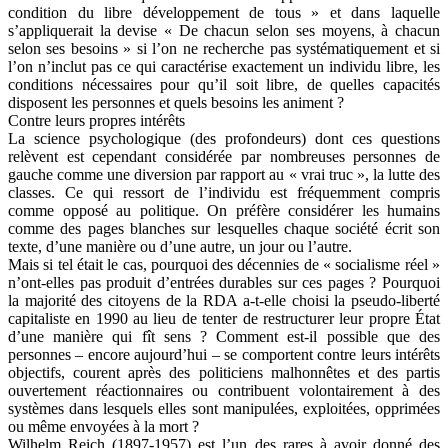
condition du libre développement de tous » et dans laquelle
s’appliquerait la devise « De chacun selon ses moyens, à chacun
selon ses besoins » si l’on ne recherche pas systématiquement et si
l’on n’inclut pas ce qui caractérise exactement un individu libre, les
conditions nécessaires pour qu’il soit libre, de quelles capacités
disposent les personnes et quels besoins les animent ?
Contre leurs propres intérêts
La science psychologique (des profondeurs) dont ces questions
relèvent est cependant considérée par nombreuses personnes de
gauche comme une diversion par rapport au « vrai truc », la lutte des
classes. Ce qui ressort de l’individu est fréquemment compris
comme opposé au politique. On préfère considérer les humains
comme des pages blanches sur lesquelles chaque société écrit son
texte, d’une manière ou d’une autre, un jour ou l’autre.
Mais si tel était le cas, pourquoi des décennies de « socialisme réel »
n’ont-elles pas produit d’entrées durables sur ces pages ? Pourquoi
la majorité des citoyens de la RDA a-t-elle choisi la pseudo-liberté
capitaliste en 1990 au lieu de tenter de restructurer leur propre État
d’une manière qui fît sens ? Comment est-il possible que des
personnes – encore aujourd’hui – se comportent contre leurs intérêts
objectifs, courent après des politiciens malhonnêtes et des partis
ouvertement réactionnaires ou contribuent volontairement à des
systèmes dans lesquels elles sont manipulées, exploitées, opprimées
ou même envoyées à la mort ?
Wilhelm Reich (1897-1957) est l’un des rares à avoir donné des