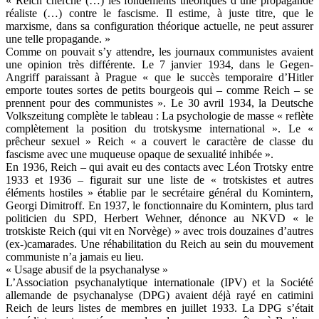
« Reich cherche (…) les fondements théoriques d’une propagande
réaliste (…) contre le fascisme. Il estime, à juste titre, que le
marxisme, dans sa configuration théorique actuelle, ne peut assurer
une telle propagande. »
Comme on pouvait s’y attendre, les journaux communistes avaient
une opinion très différente. Le 7 janvier 1934, dans le Gegen-
Angriff paraissant à Prague « que le succès temporaire d’Hitler
emporte toutes sortes de petits bourgeois qui – comme Reich – se
prennent pour des communistes ». Le 30 avril 1934, la Deutsche
Volkszeitung complète le tableau : La psychologie de masse « reflète
complètement la position du trotskysme international ». Le «
prêcheur sexuel » Reich « a couvert le caractère de classe du
fascisme avec une muqueuse opaque de sexualité inhibée ».
En 1936, Reich – qui avait eu des contacts avec Léon Trotsky entre
1933 et 1936 – figurait sur une liste de « trotskistes et autres
éléments hostiles » établie par le secrétaire général du Komintern,
Georgi Dimitroff. En 1937, le fonctionnaire du Komintern, plus tard
politicien du SPD, Herbert Wehner, dénonce au NKVD « le
trotskiste Reich (qui vit en Norvège) » avec trois douzaines d’autres
(ex-)camarades. Une réhabilitation du Reich au sein du mouvement
communiste n’a jamais eu lieu.
« Usage abusif de la psychanalyse »
L’Association psychanalytique internationale (IPV) et la Société
allemande de psychanalyse (DPG) avaient déjà rayé en catimini
Reich de leurs listes de membres en juillet 1933. La DPG s’était