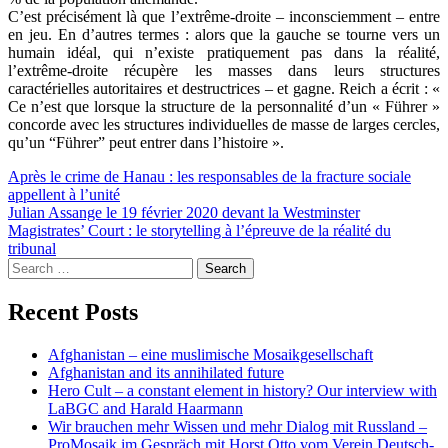
C’est précisément là que l’extrême-droite – inconsciemment – entre
en jeu. En d’autres termes : alors que la gauche se tourne vers un
humain idéal, qui n’existe pratiquement pas dans la réalité,
l’extrême-droite récupère les masses dans leurs structures
caractérielles autoritaires et destructrices – et gagne. Reich a écrit : «
Ce n’est que lorsque la structure de la personnalité d’un « Führer »
concorde avec les structures individuelles de masse de larges cercles,
qu’un “Führer” peut entrer dans l’histoire ».
Post
Après le crime de Hanau : les responsables de la fracture sociale
appellent à l’unité
navigation
Julian Assange le 19 février 2020 devant la Westminster
Magistrates’ Court : le storytelling à l’épreuve de la réalité du
tribunal
Search
for:
Recent Posts
Afghanistan – eine muslimische Mosaikgesellschaft
Afghanistan and its annihilated future
Hero Cult – a constant element in history? Our interview with
LaBGC and Harald Haarmann
Wir brauchen mehr Wissen und mehr Dialog mit Russland –
ProMosaik im Gespräch mit Horst Otto vom Verein Deutsch-