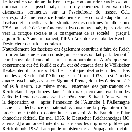
Le travail sociocritique du Reich ne joue aucun rôle dans le courant
dominant de la psychanalyse, et on y chercherait en vain des
discussions pertinentes sur la Psychologie de masse. Cela
correspond à une tendance fondamentale : le cours d’adaptation au
fascisme et la médicalisation simultanée des doctrines freudiens aux
USA ont privé de leur fondement les courants analytiques orientés
vers la critique sociale et le changement de la société – jusqu’à
aujourd’hui. À aucun moment, l’IPV n’a tenté de réhabiliter Reich.
Destructeur des « lois morales »
Naturellement, les fascistes ont également contribué à faire de Reich
– qui en tant que « communiste juif » correspondait parfaitement à
leur image de l’ennemi – un « non-humain ». Après que son
appartement eut été fouillé et qu’il eut été attaqué dans le Völkischer
Beobachter du 2 mars 1933 en tant que destructeur des « lois
morales », Reich a fui l’Allemagne. Le 10 mai 1933, il est l’un des
quatre psychanalystes, avec Sigmund Freud, dont les écrits ont été
brûlés à Berlin. Ce même mois, l’ensemble des publications de
Reich étaient répertoriées dans l’index nazi, deux ans avant que les
écrits de Freud ne connaissent le même sort. Suivent l’observation,
la déportation et – après l’annexion de l’Autriche à l’Allemagne
nazie – la déchéance de nationalité, ainsi que la préparation d’un
procès pour trahison contre lui et son ami Willy Brandt, le futur
chancelier fédéral. En mai 1935, le Deutscher Reichsanzeiger [JO
allemand] a annoncé l’interdiction de tous les imprimés publiés par
Reich depuis 1932. Lorsque le ministère de la Propagande a établi