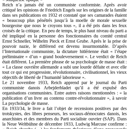
Reich n’a jamais été un communiste conformiste. Après avoir
critiqué les opinions de Friedrich Engels sur les origines de la famille
dans ses publications en 1932 et constaté que ses camarades étaient
« beaucoup plus pénétrés jusqu’à la moelle de morale sexuelle
bourgeoise que nous le croyons tous », il a été pris dans les feux
croisés de la critique. En peu de temps, le plus haut niveau du parti a
été impliqué en la personne des fonctionnaires du comité central
Ernst Schneller, Wilhelm Pieck et Ernst Grube. Après le la prise de
pouvoir nazie, le différend est devenu insurmontable. D’après
l’Internationale communiste, la dictature hitlérienne était « l’étape
préliminaire » d’un « grand bouleversement ». Le verdict de Reich
était différent. La première phrase de sa psychologie de masse était :
« La classe ouvrière allemande a subi une lourde défaite et avec elle
tout ce qui est progressiste, révolutionnaire, civilisationnel, les vieux
objectifs de liberté de l’humanité laborieuse ».
Le 21 novembre 1933, Reich apprend par le journal du Parti
communiste danois Arbejderbladet qu’il a été expulsé des
organisations communistes. Entre autres raisons mentionnées : « la
publication d’un livre au contenu contre-révolutionnaire », à savoir
La psychologie de masse.
En 1933/34, le livre a fait l’objet de recensions positives par des
trotskystes, des libres penseurs, les sociaux-démocrates danois, les
anarchistes et des membres du Parti socialiste ouvrier (SAP). Dans
la Neue Weltbühne de décembre 1933, Ludwig Marcuse confirme :