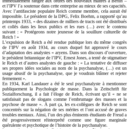
immédiatement rangée aux ordres des nouveaux maîtres à Berlin –
et l’IPV l’a soutenue dans cette entreprise au mieux de ses capacités.
Avec l’antifasciste populaire Reich comme membre, cela aurait été
impossible. Le président de la DPG, Felix Boehm, a rapporté qu’au
printemps 1933, « des dizaines de milliers de tracts ont été distribués
et collés dans les lieux publics et les rues (…) avec le contenu
suivant : « Protégeons notre jeunesse de la souillure culturelle de
Reich ! »
L’expulsion de Reich a été rendue publique lors du même congrès
de l’IPV en août 1934, au cours duquel fut approuvé le cours
d’adaptation des analystes « aryens. Dans son discours d’ouverture,
le président britannique de l’IPV, Ernest Jones, a tenté de stigmatiser
le Reich et d’autres analystes de gauche : « La tentative de diffuser
ses propres idées sociales au nom de la psychanalyse, (…) est un
usage abusif de la psychanalyse, que je voudrais blâmer et rejeter
fermement ».
En 1934, Karl Landauer a été le seul psychanalyste à mentionner
publiquement la Psychologie de masse. Dans la Zeitschrift für
Sozialforschung, il a fait l’éloge de Reich, écrivant qu’il « ne se
satisfaisait pas de slogans comme l’embrumage des masses et la
psychose de masse ». À part ça, les ex-collègues de Reich se sont
concentrés sur la négation de ses mérites et l’ont accusé de graves
troubles mentaux. Ainsi, l’un des plus éminents étudiants de Freud a
été progressivement réinterprété comme une figure marginale
quérulente et psychotique de l’histoire de la psychanalyse.