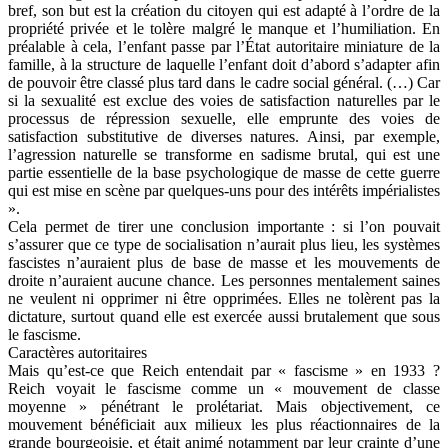
bref, son but est la création du citoyen qui est adapté à l’ordre de la
propriété privée et le tolère malgré le manque et l’humiliation. En
préalable à cela, l’enfant passe par l’État autoritaire miniature de la
famille, à la structure de laquelle l’enfant doit d’abord s’adapter afin
de pouvoir être classé plus tard dans le cadre social général. (…) Car
si la sexualité est exclue des voies de satisfaction naturelles par le
processus de répression sexuelle, elle emprunte des voies de
satisfaction substitutive de diverses natures. Ainsi, par exemple,
l’agression naturelle se transforme en sadisme brutal, qui est une
partie essentielle de la base psychologique de masse de cette guerre
qui est mise en scène par quelques-uns pour des intérêts impérialistes
».
Cela permet de tirer une conclusion importante : si l’on pouvait
s’assurer que ce type de socialisation n’aurait plus lieu, les systèmes
fascistes n’auraient plus de base de masse et les mouvements de
droite n’auraient aucune chance. Les personnes mentalement saines
ne veulent ni opprimer ni être opprimées. Elles ne tolèrent pas la
dictature, surtout quand elle est exercée aussi brutalement que sous
le fascisme.
Caractères autoritaires
Mais qu’est-ce que Reich entendait par « fascisme » en 1933 ?
Reich voyait le fascisme comme un « mouvement de classe
moyenne » pénétrant le prolétariat. Mais objectivement, ce
mouvement bénéficiait aux milieux les plus réactionnaires de la
grande bourgeoisie, et était animé notamment par leur crainte d’une