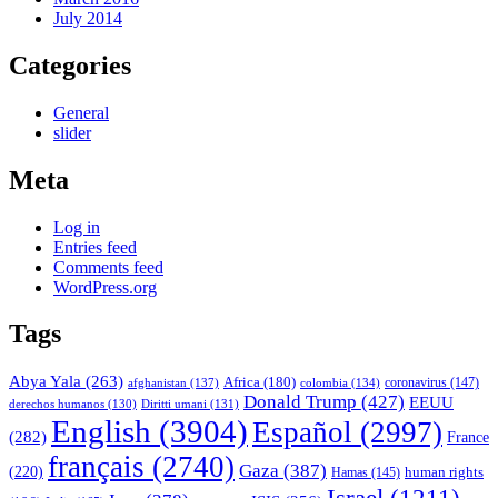
July 2014
Categories
General
slider
Meta
Log in
Entries feed
Comments feed
WordPress.org
Tags
Abya Yala
(263)
Africa
(180)
afghanistan
(137)
colombia
(134)
coronavirus
(147)
Donald Trump
(427)
EEUU
derechos humanos
(130)
Diritti umani
(131)
English
(3904)
Español
(2997)
(282)
France
français
(2740)
Gaza
(387)
(220)
human rights
Hamas
(145)