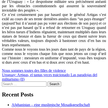
de l’Uruguay : « Le despotisme militaire sera précisément anéanti
par les obstacles constitutionnels qui assurent la souveraineté
inviolable des peuples ».
Ce n’est certainement pas par hasard que le général Artigas s’est
exilé au cours de ses trente dernières années dans “un pays étranger”
(aujourd’hui il n’aurait pas pu voter aux élections de son pays) et ce
n’est pas par hasard qu’il a refusé de retourner en Uruguay quand
les héros tueurs d’Indiens régnaient, maintenant multipliés dans leurs
statues de bronze et dans la fureur de ceux qui disent suivre leurs
véritables valeurs, toujours disposés à bastonner ceux d’en bas ou
leurs représentants.
Comme nous le voyons tous les jours dans tant de pays de la région,
comme nous le voyons chaque fois que nous jetons un coup d’œil
sur l’histoire : messieurs en uniforme d’impunité, vous êtes toujours
si durs avec ceux d’en bas et si doux avec ceux d’en haut.
Post
Nous sommes toutes des filles de violence
Uruguay: Artigas, el tantas veces traicionado Las paradojas del
navigation
militarismo (II)
Search
for:
Recent Posts
Afghanistan – eine muslimische Mosaikgesellschaft