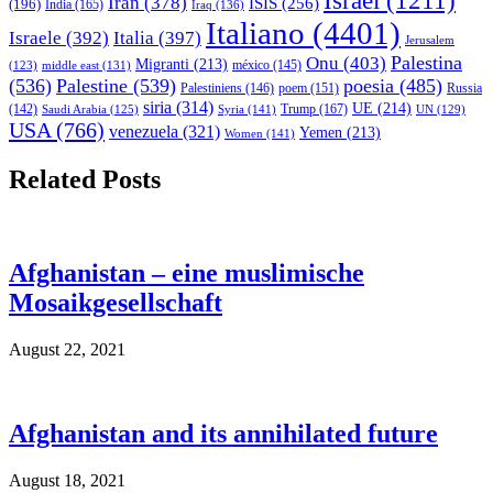
Israel
(1211)
Iran
(378)
ISIS
(256)
(196)
India
(165)
Iraq
(136)
Italiano
(4401)
Israele
(392)
Italia
(397)
Jerusalem
Palestina
Onu
(403)
Migranti
(213)
middle east
(131)
méxico
(145)
(123)
(536)
Palestine
(539)
poesia
(485)
Palestiniens
(146)
poem
(151)
Russia
siria
(314)
UE
(214)
Trump
(167)
(142)
Saudi Arabia
(125)
Syria
(141)
UN
(129)
USA
(766)
venezuela
(321)
Yemen
(213)
Women
(141)
Related Posts
Afghanistan – eine muslimische
Mosaikgesellschaft
August 22, 2021
Afghanistan and its annihilated future
August 18, 2021