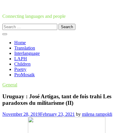
Skip
to
content
Connecting languages and people
Search
for:
Home
Translation
Interlanguage
LAPH
Children
Poetry
ProMosaik
General
Uruguay : José Artigas, tant de fois trahi Les
paradoxes du militarisme (II)
November 28, 2019
February 23, 2021
by
milena rampoldi