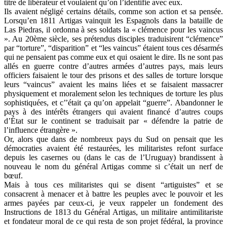
titre de libérateur et voulaient qu’on l’identifie avec eux.
Ils avaient négligé certains détails, comme son action et sa pensée.
Lorsqu’en 1811 Artigas vainquit les Espagnols dans la bataille de
Las Piedras, il ordonna à ses soldats la « clémence pour les vaincus
». Au 20ème siècle, ses prétendus disciples traduisirent “clémence”
par “torture”, “disparition” et “les vaincus” étaient tous ces désarmés
qui ne pensaient pas comme eux et qui osaient le dire. Ils ne sont pas
allés en guerre contre d’autres armées d’autres pays, mais leurs
officiers faisaient le tour des prisons et des salles de torture lorsque
leurs “vaincus” avaient les mains liées et se faisaient massacrer
physiquement et moralement selon les techniques de torture les plus
sophistiquées, et c’’était ça qu’on appelait “guerre”. Abandonner le
pays à des intérêts étrangers qui avaient financé d’autres coups
d’État sur le continent se traduisait par « défendre la patrie de
l’influence étrangère ».
Or, alors que dans de nombreux pays du Sud on pensait que les
démocraties avaient été restaurées, les militaristes refont surface
depuis les casernes ou (dans le cas de l’Uruguay) brandissent à
nouveau le nom du général Artigas comme si c’était un nerf de
bœuf.
Mais à tous ces militaristes qui se disent “artiguistes” et se
consacrent à menacer et à battre les peuples avec le pouvoir et les
armes payées par ceux-ci, je veux rappeler un fondement des
Instructions de 1813 du Général Artigas, un militaire antimilitariste
et fondateur moral de ce qui resta de son projet fédéral, la province