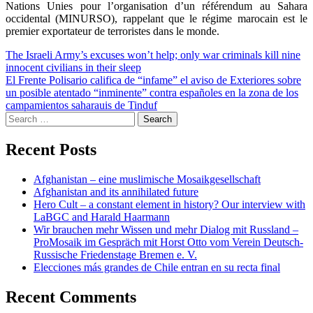
Nations Unies pour l’organisation d’un référendum au Sahara
occidental (MINURSO), rappelant que le régime marocain est le
premier exportateur de terroristes dans le monde.
Post
The Israeli Army’s excuses won’t help; only war criminals kill nine
innocent civilians in their sleep
navigation
El Frente Polisario califica de “infame” el aviso de Exteriores sobre
un posible atentado “inminente” contra españoles en la zona de los
campamientos saharauis de Tinduf
Search
for:
Recent Posts
Afghanistan – eine muslimische Mosaikgesellschaft
Afghanistan and its annihilated future
Hero Cult – a constant element in history? Our interview with
LaBGC and Harald Haarmann
Wir brauchen mehr Wissen und mehr Dialog mit Russland –
ProMosaik im Gespräch mit Horst Otto vom Verein Deutsch-
Russische Friedenstage Bremen e. V.
Elecciones más grandes de Chile entran en su recta final
Recent Comments