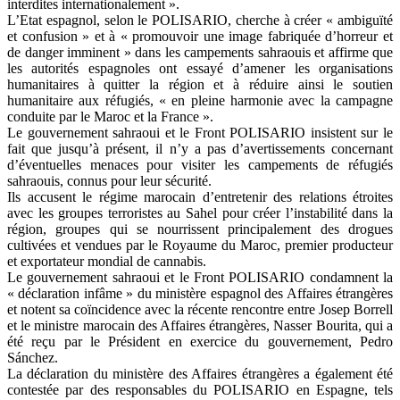
interdites internationalement ».
L’Etat espagnol, selon le POLISARIO, cherche à créer « ambiguïté
et confusion » et à « promouvoir une image fabriquée d’horreur et
de danger imminent » dans les campements sahraouis et affirme que
les autorités espagnoles ont essayé d’amener les organisations
humanitaires à quitter la région et à réduire ainsi le soutien
humanitaire aux réfugiés, « en pleine harmonie avec la campagne
conduite par le Maroc et la France ».
Le gouvernement sahraoui et le Front POLISARIO insistent sur le
fait que jusqu’à présent, il n’y a pas d’avertissements concernant
d’éventuelles menaces pour visiter les campements de réfugiés
sahraouis, connus pour leur sécurité.
Ils accusent le régime marocain d’entretenir des relations étroites
avec les groupes terroristes au Sahel pour créer l’instabilité dans la
région, groupes qui se nourrissent principalement des drogues
cultivées et vendues par le Royaume du Maroc, premier producteur
et exportateur mondial de cannabis.
Le gouvernement sahraoui et le Front POLISARIO condamnent la
« déclaration infâme » du ministère espagnol des Affaires étrangères
et notent sa coïncidence avec la récente rencontre entre Josep Borrell
et le ministre marocain des Affaires étrangères, Nasser Bourita, qui a
été reçu par le Président en exercice du gouvernement, Pedro
Sánchez.
La déclaration du ministère des Affaires étrangères a également été
contestée par des responsables du POLISARIO en Espagne, tels