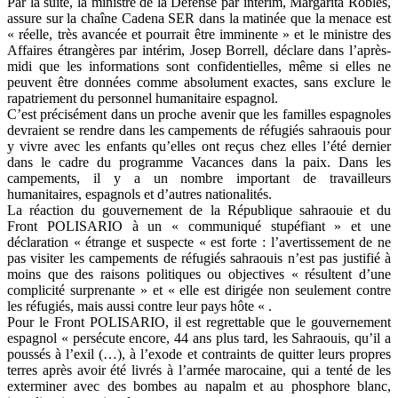
Par la suite, la ministre de la Défense par intérim, Margarita Robles,
assure sur la chaîne Cadena SER dans la matinée que la menace est
« réelle, très avancée et pourrait être imminente » et le ministre des
Affaires étrangères par intérim, Josep Borrell, déclare dans l’après-
midi que les informations sont confidentielles, même si elles ne
peuvent être données comme absolument exactes, sans exclure le
rapatriement du personnel humanitaire espagnol.
C’est précisément dans un proche avenir que les familles espagnoles
devraient se rendre dans les campements de réfugiés sahraouis pour
y vivre avec les enfants qu’elles ont reçus chez elles l’été dernier
dans le cadre du programme Vacances dans la paix. Dans les
campements, il y a un nombre important de travailleurs
humanitaires, espagnols et d’autres nationalités.
La réaction du gouvernement de la République sahraouie et du
Front POLISARIO à un « communiqué stupéfiant » et une
déclaration « étrange et suspecte « est forte : l’avertissement de ne
pas visiter les campements de réfugiés sahraouis n’est pas justifié à
moins que des raisons politiques ou objectives « résultent d’une
complicité surprenante » et « elle est dirigée non seulement contre
les réfugiés, mais aussi contre leur pays hôte « .
Pour le Front POLISARIO, il est regrettable que le gouvernement
espagnol « persécute encore, 44 ans plus tard, les Sahraouis, qu’il a
poussés à l’exil (…), à l’exode et contraints de quitter leurs propres
terres après avoir été livrés à l’armée marocaine, qui a tenté de les
exterminer avec des bombes au napalm et au phosphore blanc,