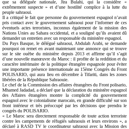
que sa déléguée nationale, Jira Bulahi, qui la considère «
extrêmement suspecte » et d’une hostilité complice à la lutte du
peuple sahraoui.
Il a critiqué le fait que personne du gouvernement espagnol n’avait
pris contact avec le gouvernement sahraoui pour l’informer de ces
éventuels actes terroristes, inconnus également de la mission des
Nations Unies au Sahara occidental, et a souligné qu’ils avaient dû
demander un entretien avec un responsable du ministère espagnol.
Du Pays Basque, le délégué sahraoui, Abdulah Arabi, se demande
pourquoi on remet en avant maintenant une annonce qui se trouve
sur le site ouèbe du ministère depuis 2013 et affirme qu’il s’agit
d’une nouvelle manœuvre du Maroc : il profite de la reddition et du
caractère intérimaire de la politique étrangère espagnole pour éviter
une importante présence internationale au 15ème Congrès du Front
POLISARIO, qui aura lieu en décembre à Tifariti, dans les zones
libérées de la République Sahraouie.
Le chef de la Commission des affaires étrangères du Front polisario,
Mhamed Jadadad, a déclaré que la déclaration du ministère espagnol
des Affaires étrangères montre la complicité du gouvernement
espagnol avec le colonialisme marocain, en grande difficulté sur son
front intérieur et très préoccupé par les décisions que prendra le
congrès du POLISARIO.
« Le Maroc sera directement responsable de toute action terroriste
contre les campements de réfugiés sahraouis et leurs environs », a
déclaré à RASD TV le coordinateur sahraoui avec la Mission des