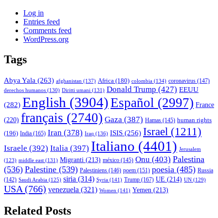
Log in
Entries feed
Comments feed
WordPress.org
Tags
Abya Yala
(263)
Africa
(180)
afghanistan
(137)
colombia
(134)
coronavirus
(147)
Donald Trump
(427)
EEUU
derechos humanos
(130)
Diritti umani
(131)
English
(3904)
Español
(2997)
(282)
France
français
(2740)
Gaza
(387)
(220)
human rights
Hamas
(145)
Israel
(1211)
Iran
(378)
ISIS
(256)
(196)
India
(165)
Iraq
(136)
Italiano
(4401)
Israele
(392)
Italia
(397)
Jerusalem
Palestina
Onu
(403)
Migranti
(213)
middle east
(131)
méxico
(145)
(123)
(536)
Palestine
(539)
poesia
(485)
Palestiniens
(146)
poem
(151)
Russia
siria
(314)
UE
(214)
Trump
(167)
(142)
Saudi Arabia
(125)
Syria
(141)
UN
(129)
USA
(766)
venezuela
(321)
Yemen
(213)
Women
(141)
Related Posts