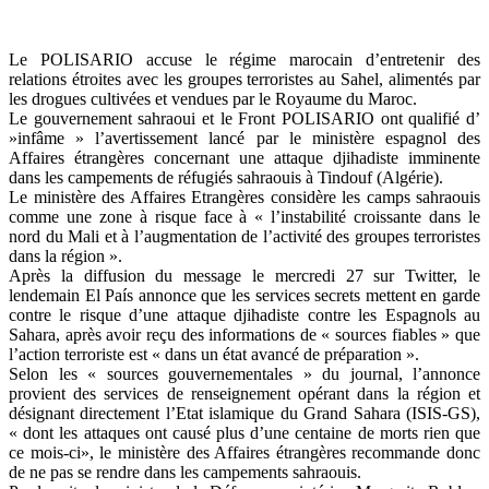
Le POLISARIO accuse le régime marocain d’entretenir des
relations étroites avec les groupes terroristes au Sahel, alimentés par
les drogues cultivées et vendues par le Royaume du Maroc.
Le gouvernement sahraoui et le Front POLISARIO ont qualifié d’
»infâme » l’avertissement lancé par le ministère espagnol des
Affaires étrangères concernant une attaque djihadiste imminente
dans les campements de réfugiés sahraouis à Tindouf (Algérie).
Le ministère des Affaires Etrangères considère les camps sahraouis
comme une zone à risque face à « l’instabilité croissante dans le
nord du Mali et à l’augmentation de l’activité des groupes terroristes
dans la région ».
Après la diffusion du message le mercredi 27 sur Twitter, le
lendemain El País annonce que les services secrets mettent en garde
contre le risque d’une attaque djihadiste contre les Espagnols au
Sahara, après avoir reçu des informations de « sources fiables » que
l’action terroriste est « dans un état avancé de préparation ».
Selon les « sources gouvernementales » du journal, l’annonce
provient des services de renseignement opérant dans la région et
désignant directement l’Etat islamique du Grand Sahara (ISIS-GS),
« dont les attaques ont causé plus d’une centaine de morts rien que
ce mois-ci», le ministère des Affaires étrangères recommande donc
de ne pas se rendre dans les campements sahraouis.