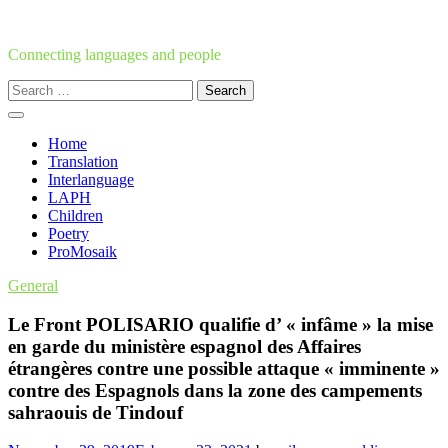
Skip
to
content
Connecting languages and people
Search
for:
Home
Translation
Interlanguage
LAPH
Children
Poetry
ProMosaik
General
Le Front POLISARIO qualifie d’ « infâme » la mise
en garde du ministère espagnol des Affaires
étrangères contre une possible attaque « imminente »
contre des Espagnols dans la zone des campements
sahraouis de Tindouf