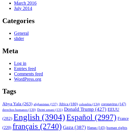
March 2016
July 2014
Categories
General
slider
Meta
Log in
Entries feed
Comments feed
WordPress.org
Tags
Abya Yala
(263)
Africa
(180)
afghanistan
(137)
colombia
(134)
coronavirus
(147)
Donald Trump
(427)
EEUU
derechos humanos
(130)
Diritti umani
(131)
English
(3904)
Español
(2997)
(282)
France
français
(2740)
Gaza
(387)
(220)
human rights
Hamas
(145)