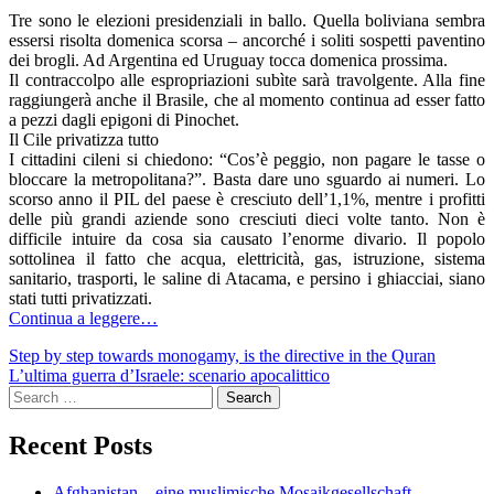
Tre sono le elezioni presidenziali in ballo. Quella boliviana sembra
essersi risolta domenica scorsa – ancorché i soliti sospetti paventino
dei brogli. Ad Argentina ed Uruguay tocca domenica prossima.
Il contraccolpo alle espropriazioni subìte sarà travolgente. Alla fine
raggiungerà anche il Brasile, che al momento continua ad esser fatto
a pezzi dagli epigoni di Pinochet.
Il Cile privatizza tutto
I cittadini cileni si chiedono: “Cos’è peggio, non pagare le tasse o
bloccare la metropolitana?”. Basta dare uno sguardo ai numeri. Lo
scorso anno il PIL del paese è cresciuto dell’1,1%, mentre i profitti
delle più grandi aziende sono cresciuti dieci volte tanto. Non è
difficile intuire da cosa sia causato l’enorme divario. Il popolo
sottolinea il fatto che acqua, elettricità, gas, istruzione, sistema
sanitario, trasporti, le saline di Atacama, e persino i ghiacciai, siano
stati tutti privatizzati.
Continua a leggere…
Post
Step by step towards monogamy, is the directive in the Quran
L’ultima guerra d’Israele: scenario apocalittico
navigation
Search
for:
Recent Posts
Afghanistan – eine muslimische Mosaikgesellschaft