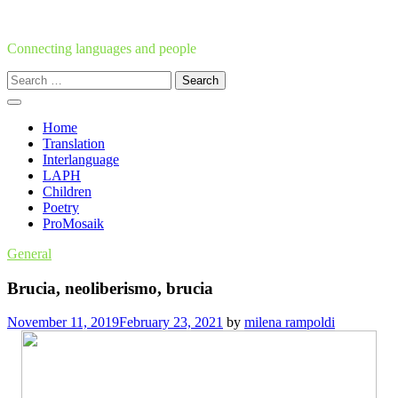
Skip
to
content
Connecting languages and people
Search
for:
Home
Translation
Interlanguage
LAPH
Children
Poetry
ProMosaik
General
Brucia, neoliberismo, brucia
November 11, 2019
February 23, 2021
by
milena rampoldi