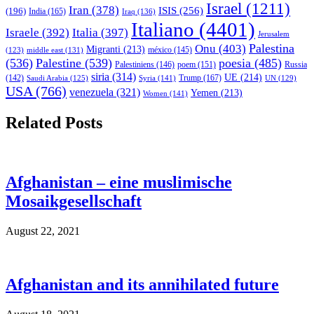
Israel
(1211)
Iran
(378)
ISIS
(256)
(196)
India
(165)
Iraq
(136)
Italiano
(4401)
Israele
(392)
Italia
(397)
Jerusalem
Palestina
Onu
(403)
Migranti
(213)
middle east
(131)
méxico
(145)
(123)
(536)
Palestine
(539)
poesia
(485)
Palestiniens
(146)
poem
(151)
Russia
siria
(314)
UE
(214)
Trump
(167)
(142)
Saudi Arabia
(125)
Syria
(141)
UN
(129)
USA
(766)
venezuela
(321)
Yemen
(213)
Women
(141)
Related Posts
Afghanistan – eine muslimische
Mosaikgesellschaft
August 22, 2021
Afghanistan and its annihilated future