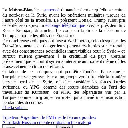
La Maison-Blanche a
annoncé
dimanche dernier qu’elle se retirait
du nord-est de la Syrie, avant les opérations militaires turques de
l’autre côté de la frontière. Le président Donald Trump aurait pris
cette décision après un
échange téléphonique
avec le président turc
Recep Erdogan, dimanche. Le coup du lapin de la décision de
Trump a choqué les alliés des États-Unis.
De nombreuses critiques ont fusé à Washington, selon lesquelles les
États-Unis mettent en danger leurs partenaires kurdes sur le terrain,
avec des conséquences potentielles imprévisibles pour la Syrie – et,
surtout, nuisent gravement à la crédibilité du pays. Certains
préviennent que le conflit syrien s’intensifie au moment même où les
braises étaient en train de refroidir.
Certaines de ces critiques sont peut-être fondées. Parce que la
Turquie est vengeresse. Elle a longtemps voulu franchir la frontière
vers le nord de la Syrie, où elle considère les forces kurdes
syriennes, ou YPG, comme des sœurs siamoises du Parti des
travailleurs du Kurdistan, ou PKK, des séparatistes vus par la
Turquie comme un groupe terroriste qui a mené une insurrection
pendant des décennies.
Lire la suite…
Post
Équateur, Argentine : le FMI met le feu aux poudres
A Turkish-Russian entente cordiale in the making
navigation
Search