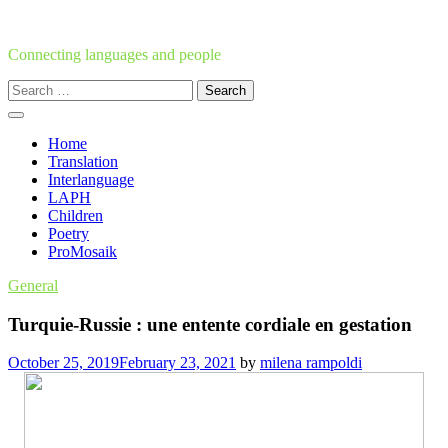
Skip
to
content
Connecting languages and people
Search
for:
Home
Translation
Interlanguage
LAPH
Children
Poetry
ProMosaik
General
Turquie-Russie : une entente cordiale en gestation
October 25, 2019
February 23, 2021
by
milena rampoldi