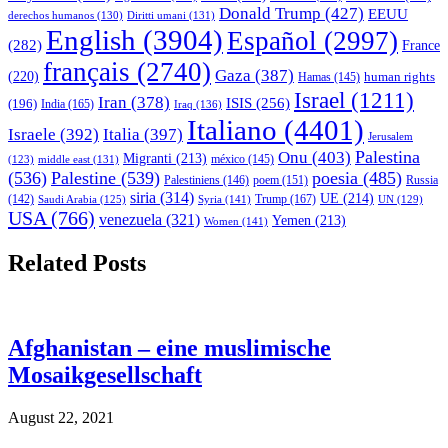
Donald Trump
(427)
EEUU
derechos humanos
(130)
Diritti umani
(131)
English
(3904)
Español
(2997)
(282)
France
français
(2740)
Gaza
(387)
(220)
human rights
Hamas
(145)
Israel
(1211)
Iran
(378)
ISIS
(256)
(196)
India
(165)
Iraq
(136)
Italiano
(4401)
Israele
(392)
Italia
(397)
Jerusalem
Palestina
Onu
(403)
Migranti
(213)
middle east
(131)
méxico
(145)
(123)
(536)
Palestine
(539)
poesia
(485)
Palestiniens
(146)
poem
(151)
Russia
siria
(314)
UE
(214)
Trump
(167)
(142)
Saudi Arabia
(125)
Syria
(141)
UN
(129)
USA
(766)
venezuela
(321)
Yemen
(213)
Women
(141)
Related Posts
Afghanistan – eine muslimische
Mosaikgesellschaft
August 22, 2021