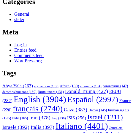
Categories
General
slider
Meta
Log in
Entries feed
Comments feed
WordPress.org
Tags
Abya Yala
(263)
Africa
(180)
afghanistan
(137)
colombia
(134)
coronavirus
(147)
Donald Trump
(427)
EEUU
derechos humanos
(130)
Diritti umani
(131)
English
(3904)
Español
(2997)
(282)
France
français
(2740)
Gaza
(387)
(220)
human rights
Hamas
(145)
Israel
(1211)
Iran
(378)
ISIS
(256)
(196)
India
(165)
Iraq
(136)
Italiano
(4401)
Israele
(392)
Italia
(397)
Jerusalem