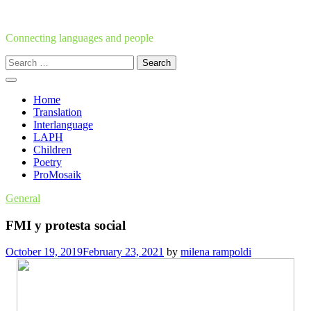
Skip
to
content
Connecting languages and people
Search
for:
Home
Translation
Interlanguage
LAPH
Children
Poetry
ProMosaik
General
FMI y protesta social
October 19, 2019
February 23, 2021
by
milena rampoldi