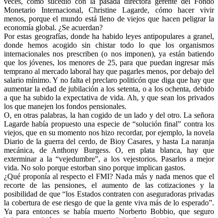
veces, como sucedió con la pasada directora gerente del Fondo
Monetario Internacional, Christine Lagarde, cómo hacer vivir
menos, porque el mundo está lleno de viejos que hacen peligrar la
economía global. ¿Se acuerdan?
Por estas geografías, donde ha habido leyes antipopulares a granel,
donde hemos acogido sin chistar todo lo que los organismos
internacionales nos prescriben (o nos imponen), ya están batiendo
que los jóvenes, los menores de 25, para que puedan ingresar más
temprano al mercado laboral hay que pagarles menos, por debajo del
salario mínimo. Y no falta el preclaro politicón que diga que hay que
aumentar la edad de jubilación a los setenta, o a los ochenta, debido
a que ha subido la expectativa de vida. Ah, y que sean los privados
los que manejen los fondos pensionales.
O, en otras palabras, la han cogido de un lado y del otro. La señora
Lagarde había propuesto una especie de “solución final” contra los
viejos, que en su momento nos hizo recordar, por ejemplo, la novela
Diario de la guerra del cerdo, de Bioy Casares, y hasta La naranja
mecánica, de Anthony Burgess. O, en plata blanca, hay que
exterminar a la “vejedumbre”, a los vejestorios. Pasarlos a mejor
vida. No solo porque estorban sino porque implican gastos.
¿Qué proponía al respecto el FMI? Nada más y nada menos que el
recorte de las pensiones, el aumento de las cotizaciones y la
posibilidad de que “los Estados contraten con aseguradoras privadas
la cobertura de ese riesgo de que la gente viva más de lo esperado”.
Ya para entonces se había muerto Norberto Bobbio, que seguro