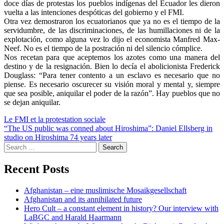
doce días de protestas los pueblos indígenas del Ecuador les dieron
vuelta a las intenciones despóticas del gobierno y el FMI.
Otra vez demostraron los ecuatorianos que ya no es el tiempo de la
servidumbre, de las discriminaciones, de las humillaciones ni de la
explotación, como alguna vez lo dijo el economista Manfred Max-
Neef. No es el tiempo de la postración ni del silencio cómplice.
Nos recetan para que aceptemos los azotes como una manera del
destino y de la resignación. Bien lo decía el abolicionista Frederick
Douglass: “Para tener contento a un esclavo es necesario que no
piense. Es necesario oscurecer su visión moral y mental y, siempre
que sea posible, aniquilar el poder de la razón”. Hay pueblos que no
se dejan aniquilar.
Post
Le FMI et la protestation sociale
“The US public was conned about Hiroshima”: Daniel Ellsberg in
navigation
studio on Hiroshima 74 years later
Search
for:
Recent Posts
Afghanistan – eine muslimische Mosaikgesellschaft
Afghanistan and its annihilated future
Hero Cult – a constant element in history? Our interview with
LaBGC and Harald Haarmann