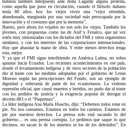
hubiera también interpuesto ante doña Lagarde alguna protesta,
como aquella que puso en circulación, cuando el filósofo italiano
tenía 80 años: hoy los viejos viven una “vejez ofendida,
abandonada, marginada por una sociedad más preocupada por la
innovación y el consumo que por la memoria”.
Bueno, pero ahora los vejados no son solo los viejos. También los
jóvenes, con propuestas como las de Anif y Fenalco, que tal vez
estén muy sintonizadas con los dictados del FMI y otros organismos
similares, y con los intereses de las corporaciones internacionales.
Hay que abaratar la mano de obra. Y entre menos derechos tenga
esta, mejor.
Y ya que el FMI sigue interfiriendo en América Latina, no sobra
apuntar hacia Ecuador. Los recientes acontecimientos en ese país,
donde el levantamiento indígena y de otros sectores de la población
dio al traste con las medidas adoptadas por el gobierno de Lenin
Moreno según las prescripciones del Fondo, son un ejemplo de
dignidad y soberanía de parte de los ecuatorianos. La violenta
represión oficial, que causó muertos y heridos, no pudo dar al traste
con los pedidos de justicia y la exigencia popular de derogar el
decreto 883 o el “Paquetazo”.
La líder indígena Ana María Huacho, dijo: “Debemos todos estar en
pie. No nos cansamos. Estamos en todos los caminos. Estamos de
pie por nuestros derechos. La prensa solo está sacando lo del
gobierno… es una prensa corrupta. Le pedimos que saque lo que
decimos, no sacan lo de los muertos ni los de los detenidos”. En