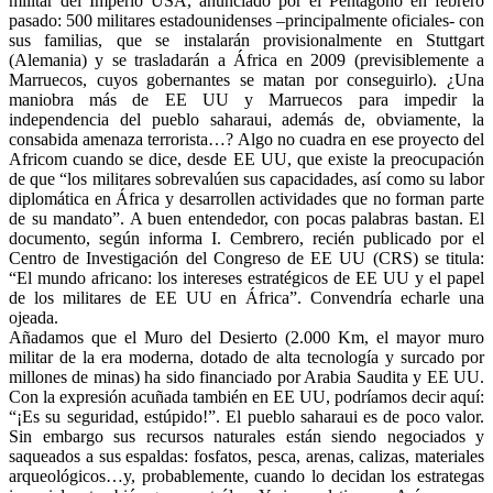
militar del Imperio USA, anunciado por el Pentágono en febrero
pasado: 500 militares estadounidenses –principalmente oficiales- con
sus familias, que se instalarán provisionalmente en Stuttgart
(Alemania) y se trasladarán a África en 2009 (previsiblemente a
Marruecos, cuyos gobernantes se matan por conseguirlo). ¿Una
maniobra más de EE UU y Marruecos para impedir la
independencia del pueblo saharaui, además de, obviamente, la
consabida amenaza terrorista…? Algo no cuadra en ese proyecto del
Africom cuando se dice, desde EE UU, que existe la preocupación
de que “los militares sobrevalúen sus capacidades, así como su labor
diplomática en África y desarrollen actividades que no forman parte
de su mandato”. A buen entendedor, con pocas palabras bastan. El
documento, según informa I. Cembrero, recién publicado por el
Centro de Investigación del Congreso de EE UU (CRS) se titula:
“El mundo africano: los intereses estratégicos de EE UU y el papel
de los militares de EE UU en África”. Convendría echarle una
ojeada.
Añadamos que el Muro del Desierto (2.000 Km, el mayor muro
militar de la era moderna, dotado de alta tecnología y surcado por
millones de minas) ha sido financiado por Arabia Saudita y EE UU.
Con la expresión acuñada también en EE UU, podríamos decir aquí:
“¡Es su seguridad, estúpido!”. El pueblo saharaui es de poco valor.
Sin embargo sus recursos naturales están siendo negociados y
saqueados a sus espaldas: fosfatos, pesca, arenas, calizas, materiales
arqueológicos…y, probablemente, cuando lo decidan los estrategas