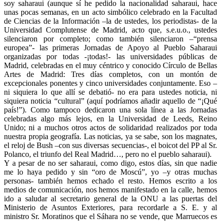
soy saharaui (aunque sí he pedido la nacionalidad saharaui, hace
unas pocas semanas, en un acto simbólico celebrado en la Facultad
de Ciencias de la Información –la de ustedes, los periodistas- de la
Universidad Complutense de Madrid, acto que, s.e.u.o., ustedes
silenciaron por completo; como también silenciaron –“prensa
europea”- las primeras Jornadas de Apoyo al Pueblo Saharaui
organizadas por todas -¡todas!- las universidades públicas de
Madrid, celebradas en el muy céntrico y conocido Círculo de Bellas
Artes de Madrid: Tres días completos, con un montón de
excepcionales ponentes y cinco universidades conjuntamente. Eso –
ni siquiera lo que allí se debatió- no era para ustedes noticia, ni
siquiera noticia “cultural” (aquí podríamos añadir aquello de “¡Qué
país!”). Como tampoco dedicaron una sola línea a las Jornadas
celebradas algo más lejos, en la Universidad de Leeds, Reino
Unido; ni a muchos otros actos de solidaridad realizados por toda
nuestra propia geografía. Las noticias, ya se sabe, son los magnates,
el reloj de Bush –con sus diversas secuencias-, el boicot del PP al Sr.
Polanco, el triunfo del Real Madrid…, pero no el pueblo saharaui).
Y a pesar de no ser saharaui, como digo, estos días, sin que nadie
me lo haya pedido y sin “oro de Moscú”, yo –y otras muchas
personas- también hemos echado el resto. Hemos escrito a los
medios de comunicación, nos hemos manifestado en la calle, hemos
ido a saludar al secretario general de la ONU a las puertas del
Ministerio de Asuntos Exteriores, para recordarle a S. E. y al
ministro Sr. Moratinos que el Sáhara no se vende, que Marruecos es