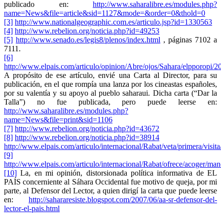
publicado en:
http://www.saharalibre.es/modules.php?
name=News&file=article&sid=1127&mode=&order=0&thold=0
[3]
http://www.nationalgeographic.com.es/articulo.jsp?id=1330563
[4]
http://www.rebelion.org/noticia.php?id=49253
[5]
http://www.senado.es/legis8/plenos/index.html
, páginas 7102 a
7111.
[6]
http://www.elpais.com/articulo/opinion/Abre/ojos/Sahara/elpporopi/
A propósito de ese artículo, envié una Carta al Director, para su
publicación, en el que rompía una lanza por los cineastas españoles,
por su valentía y su apoyo al pueblo saharaui. Dicha carta (“Dar la
Talla”) no fue publicada, pero puede leerse en:
http://www.saharalibre.es/modules.php?
name=News&file=print&sid=1106
[7]
http://www.rebelion.org/noticia.php?id=43672
[8]
http://www.rebelion.org/noticia.php?id=38914
http://www.elpais.com/articulo/internacional/Rabat/veta/primera/visi
[9]
http://www.elpais.com/articulo/internacional/Rabat/ofrece/acoger/ma
[10]
La, en mi opinión, distorsionada política informativa de EL
PAÍS concerniente al Sáhara Occidental fue motivo de queja, por mi
parte, al Defensor del Lector, a quien dirigí la carta que puede leerse
en:
http://sahararesiste.blogspot.com/2007/06/aa-sr-defensor-del-
lector-el-pais.html