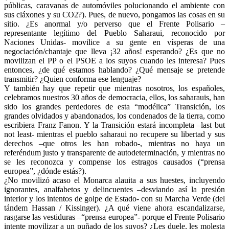
públicas, caravanas de automóviles polucionando el ambiente con
sus cláxones y su CO2?). Pues, de nuevo, pongamos las cosas en su
sitio. ¿Es anormal y/o perverso que el Frente Polisario –
representante legítimo del Pueblo Saharaui, reconocido por
Naciones Unidas- movilice a su gente en vísperas de una
negociación/chantaje que lleva ¡32 años! esperando? ¿Es que no
movilizan el PP o el PSOE a los suyos cuando les interesa? Pues
entonces, ¿de qué estamos hablando? ¿Qué mensaje se pretende
transmitir? ¿Quien conforma ese lenguaje?
Y también hay que repetir que mientras nosotros, los españoles,
celebramos nuestros 30 años de democracia, ellos, los saharauis, han
sido los grandes perdedores de esta “modélica” Transición, los
grandes olvidados y abandonados, los condenados de la tierra, como
escribiera Franz Fanon. Y la Transición estará incompleta –last but
not least- mientras el pueblo saharaui no recupere su libertad y sus
derechos –que otros les han robado-, mientras no haya un
referéndum justo y transparente de autodeterminación, y mientras no
se les reconozca y compense los estragos causados (“prensa
europea”, ¿dónde estás?).
¿No movilizó acaso el Monarca alauita a sus huestes, incluyendo
ignorantes, analfabetos y delincuentes –desviando así la presión
interior y los intentos de golpe de Estado- con su Marcha Verde (del
tándem Hassan / Kissinger). ¿A qué viene ahora escandalizarse,
rasgarse las vestiduras –“prensa europea”- porque el Frente Polisario
intente movilizar a un puñado de los suyos? ¿Les duele, les molesta