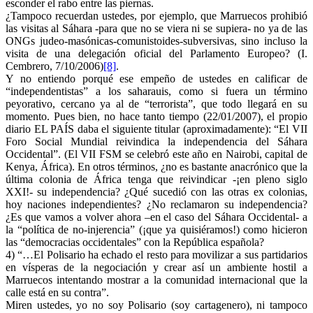
esconder el rabo entre las piernas.
¿Tampoco recuerdan ustedes, por ejemplo, que Marruecos prohibió
las visitas al Sáhara -para que no se viera ni se supiera- no ya de las
ONGs judeo-masónicas-comunistoides-subversivas, sino incluso la
visita de una delegación oficial del Parlamento Europeo? (I.
Cembrero, 7/10/2006)
[8]
.
Y no entiendo porqué ese empeño de ustedes en calificar de
“independentistas” a los saharauis, como si fuera un término
peyorativo, cercano ya al de “terrorista”, que todo llegará en su
momento. Pues bien, no hace tanto tiempo (22/01/2007), el propio
diario EL PAÍS daba el siguiente titular (aproximadamente): “El VII
Foro Social Mundial reivindica la independencia del Sáhara
Occidental”. (El VII FSM se celebró este año en Nairobi, capital de
Kenya, África). En otros términos, ¿no es bastante anacrónico que la
última colonia de África tenga que reivindicar -¡en pleno siglo
XXI!- su independencia? ¿Qué sucedió con las otras ex colonias,
hoy naciones independientes? ¿No reclamaron su independencia?
¿Es que vamos a volver ahora –en el caso del Sáhara Occidental- a
la “política de no-injerencia” (¡que ya quisiéramos!) como hicieron
las “democracias occidentales” con la República española?
4) “…El Polisario ha echado el resto para movilizar a sus partidarios
en vísperas de la negociación y crear así un ambiente hostil a
Marruecos intentando mostrar a la comunidad internacional que la
calle está en su contra”.
Miren ustedes, yo no soy Polisario (soy cartagenero), ni tampoco