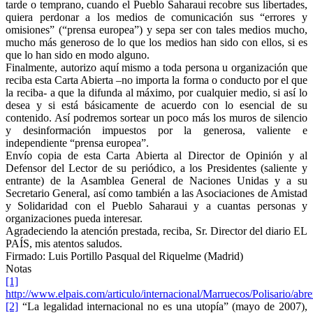
tarde o temprano, cuando el Pueblo Saharaui recobre sus libertades,
quiera perdonar a los medios de comunicación sus “errores y
omisiones” (“prensa europea”) y sepa ser con tales medios mucho,
mucho más generoso de lo que los medios han sido con ellos, si es
que lo han sido en modo alguno.
Finalmente, autorizo aquí mismo a toda persona u organización que
reciba esta Carta Abierta –no importa la forma o conducto por el que
la reciba- a que la difunda al máximo, por cualquier medio, si así lo
desea y si está básicamente de acuerdo con lo esencial de su
contenido. Así podremos sortear un poco más los muros de silencio
y desinformación impuestos por la generosa, valiente e
independiente “prensa europea”.
Envío copia de esta Carta Abierta al Director de Opinión y al
Defensor del Lector de su periódico, a los Presidentes (saliente y
entrante) de la Asamblea General de Naciones Unidas y a su
Secretario General, así como también a las Asociaciones de Amistad
y Solidaridad con el Pueblo Saharaui y a cuantas personas y
organizaciones pueda interesar.
Agradeciendo la atención prestada, reciba, Sr. Director del diario EL
PAÍS, mis atentos saludos.
Firmado: Luis Portillo Pasqual del Riquelme (Madrid)
Notas
[1]
http://www.elpais.com/articulo/internacional/Marruecos/Polisario/ab
[2]
“La legalidad internacional no es una utopía” (mayo de 2007),