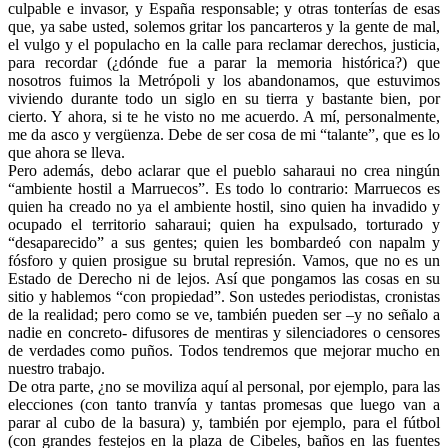
culpable e invasor, y España responsable; y otras tonterías de esas
que, ya sabe usted, solemos gritar los pancarteros y la gente de mal,
el vulgo y el populacho en la calle para reclamar derechos, justicia,
para recordar (¿dónde fue a parar la memoria histórica?) que
nosotros fuimos la Metrópoli y los abandonamos, que estuvimos
viviendo durante todo un siglo en su tierra y bastante bien, por
cierto. Y ahora, si te he visto no me acuerdo. A mí, personalmente,
me da asco y vergüenza. Debe de ser cosa de mi “talante”, que es lo
que ahora se lleva.
Pero además, debo aclarar que el pueblo saharaui no crea ningún
“ambiente hostil a Marruecos”. Es todo lo contrario: Marruecos es
quien ha creado no ya el ambiente hostil, sino quien ha invadido y
ocupado el territorio saharaui; quien ha expulsado, torturado y
“desaparecido” a sus gentes; quien les bombardeó con napalm y
fósforo y quien prosigue su brutal represión. Vamos, que no es un
Estado de Derecho ni de lejos. Así que pongamos las cosas en su
sitio y hablemos “con propiedad”. Son ustedes periodistas, cronistas
de la realidad; pero como se ve, también pueden ser –y no señalo a
nadie en concreto- difusores de mentiras y silenciadores o censores
de verdades como puños. Todos tendremos que mejorar mucho en
nuestro trabajo.
De otra parte, ¿no se moviliza aquí al personal, por ejemplo, para las
elecciones (con tanto tranvía y tantas promesas que luego van a
parar al cubo de la basura) y, también por ejemplo, para el fútbol
(con grandes festejos en la plaza de Cibeles, baños en las fuentes