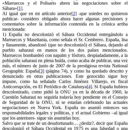
«Marruecos y el Polisario abren las negociaciones sobre el
Sáhara»
[1]
.
Al igual que en mi artículo anterior
[2]
-que ustedes no quisieron
publicar- considero obligado ahora hacer algunas precisiones y
comentarios sobre la información contenida en la crónica arriba
mencionada:
1) España no descolonizó el Sáhara Occidental entregándolo a
Marruecos y Mauritania, como señala el Sr. Cembrero. España, lisa
y llanamente, abandonó (que no descolonizó) el Sáhara, dejando al
pueblo saharaui en manos de los dos países mencionados.
Marruecos bombardeó con napalm y fósforo, despiadadamente, a la
población saharaui en plena huída, como acaba de publicar, una vez
más, el número de junio de 2007 de la prestigiosa revista National
Geographic España
[3]
(página 74), y como ha quedado descrito y
denunciado en otras publicaciones. Este genocidio sigue hoy
impune, como ha señalado Carlos Jiménez Villarejo, ex fiscal
Anticorrupción, en El Periódico de Catalunya
[4]
. Si España hubiera
descolonizado, como pidió la ONU ya en la década de 1960, la
Cuestión Saharaui no seguiría todavía hoy pendiente en el Consejo
de Seguridad de la ONU, ni se estarían celebrando las actuales
negociaciones en Nueva York. España no asumió entonces sus
responsabilidades legales y políticas, y el actual Gobierno –al igual
que los anteriores- sigue sin asumirlas hoy.
Salvo que se trate de un desafortunado… ¿desliz?, decir que España
descolonizó el Sáhara Occidental en 1975 es una falsedad o una