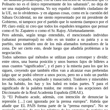
Polisario no es el único representante de los saharauis”, no deja de
ser una majadería suprema. Yo soy español –también ciudadano de
la UE, no lo olvidemos- y en algunas cosas, como en la cuestión del
Sáhara Occidental, no me siento representado por mi presidente de
Gobierno, ni tampoco por el partido que lo sustenta (tampoco por el
PP, claro está); ni creo que todos los españoles tengamos que pensar
como el Sr. Zapatero o como el Sr. Rajoy. Afortunadamente.
Pero además, según tengo entendido, el mencionado individuo
(saharaui promarroquí) no sólo es un traidor a su patria y a su
pueblo, sino también uno de los más afamados torturadores de la
zona. De ser cierto esto, desde luego que añadiría problemas a la
negociación.
Todos sabemos qué métodos se utilizan para corromper y dividir;
entre otros, una buena posición y unos buenos fajos de billetes a
unas cuantos “significados”, y el paro y la miseria para los que les
siguen, creyendo que también ellos van a alcanzar esas prebendas
(algo que se podrá ofrecer a unos pocos, pero no a todo un pueblo
invadido, ocupado, expulsado y masacrado). Traidores y miserables
los ha habido, los hay y los habrá en todas partes. Y para el
significado de la palabra traidor, me remito a las acepciones del
Diccionario de la Real Academia Española (DRAE).
3) “El Polisario acude, además, con intención de denunciar la
represión […] casi ignorada por la prensa europea”. Habría que
añadir que EL PAÍS forma parte de la “prensa europea”. No se