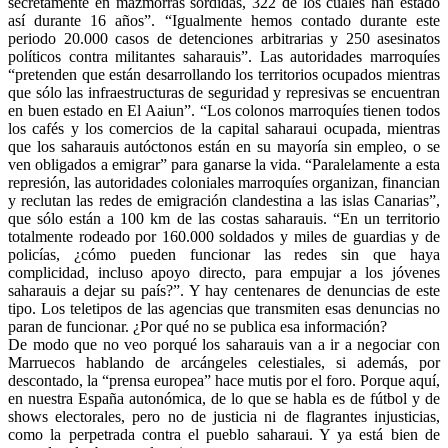
secretamente en mazmorras sórdidas, 322 de los cuales han estado
así durante 16 años”. “Igualmente hemos contado durante este
periodo 20.000 casos de detenciones arbitrarias y 250 asesinatos
políticos contra militantes saharauis”. Las autoridades marroquíes
“pretenden que están desarrollando los territorios ocupados mientras
que sólo las infraestructuras de seguridad y represivas se encuentran
en buen estado en El Aaiun”. “Los colonos marroquíes tienen todos
los cafés y los comercios de la capital saharaui ocupada, mientras
que los saharauis autóctonos están en su mayoría sin empleo, o se
ven obligados a emigrar” para ganarse la vida. “Paralelamente a esta
represión, las autoridades coloniales marroquíes organizan, financian
y reclutan las redes de emigración clandestina a las islas Canarias”,
que sólo están a 100 km de las costas saharauis. “En un territorio
totalmente rodeado por 160.000 soldados y miles de guardias y de
policías, ¿cómo pueden funcionar las redes sin que haya
complicidad, incluso apoyo directo, para empujar a los jóvenes
saharauis a dejar su país?”. Y hay centenares de denuncias de este
tipo. Los teletipos de las agencias que transmiten esas denuncias no
paran de funcionar. ¿Por qué no se publica esa información?
De modo que no veo porqué los saharauis van a ir a negociar con
Marruecos hablando de arcángeles celestiales, si además, por
descontado, la “prensa europea” hace mutis por el foro. Porque aquí,
en nuestra España autonómica, de lo que se habla es de fútbol y de
shows electorales, pero no de justicia ni de flagrantes injusticias,
como la perpetrada contra el pueblo saharaui. Y ya está bien de