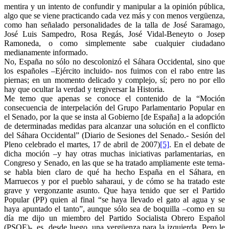
mentira y un intento de confundir y manipular a la opinión pública,
algo que se viene practicando cada vez más y con menos vergüenza,
como han señalado personalidades de la talla de José Saramago,
José Luis Sampedro, Rosa Regás, José Vidal-Beneyto o Josep
Ramoneda, o como simplemente sabe cualquier ciudadano
medianamente informado.
No, España no sólo no descolonizó el Sáhara Occidental, sino que
los españoles –Ejército incluido- nos fuimos con el rabo entre las
piernas; en un momento delicado y complejo, sí; pero no por ello
hay que ocultar la verdad y tergiversar la Historia.
Me temo que apenas se conoce el contenido de la “Moción
consecuencia de interpelación del Grupo Parlamentario Popular en
el Senado, por la que se insta al Gobierno [de España] a la adopción
de determinadas medidas para alcanzar una solución en el conflicto
del Sáhara Occidental” (Diario de Sesiones del Senado.- Sesión del
Pleno celebrado el martes, 17 de abril de 2007)
[5]
. En el debate de
dicha moción –y hay otras muchas iniciativas parlamentarias, en
Congreso y Senado, en las que se ha tratado ampliamente este tema-
se habla bien claro de qué ha hecho España en el Sáhara, en
Marruecos y por el pueblo saharaui, y de cómo se ha tratado este
grave y vergonzante asunto. Que haya tenido que ser el Partido
Popular (PP) quien al final “se haya llevado el gato al agua y se
haya apuntado el tanto”, aunque sólo sea de boquilla –como en su
día me dijo un miembro del Partido Socialista Obrero Español
(PSOE)-, es, desde luego, una vergüenza para la izquierda. Pero le