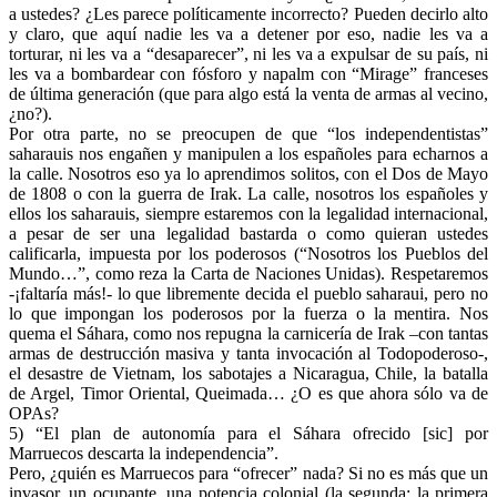
a ustedes? ¿Les parece políticamente incorrecto? Pueden decirlo alto
y claro, que aquí nadie les va a detener por eso, nadie les va a
torturar, ni les va a “desaparecer”, ni les va a expulsar de su país, ni
les va a bombardear con fósforo y napalm con “Mirage” franceses
de última generación (que para algo está la venta de armas al vecino,
¿no?).
Por otra parte, no se preocupen de que “los independentistas”
saharauis nos engañen y manipulen a los españoles para echarnos a
la calle. Nosotros eso ya lo aprendimos solitos, con el Dos de Mayo
de 1808 o con la guerra de Irak. La calle, nosotros los españoles y
ellos los saharauis, siempre estaremos con la legalidad internacional,
a pesar de ser una legalidad bastarda o como quieran ustedes
calificarla, impuesta por los poderosos (“Nosotros los Pueblos del
Mundo…”, como reza la Carta de Naciones Unidas). Respetaremos
-¡faltaría más!- lo que libremente decida el pueblo saharaui, pero no
lo que impongan los poderosos por la fuerza o la mentira. Nos
quema el Sáhara, como nos repugna la carnicería de Irak –con tantas
armas de destrucción masiva y tanta invocación al Todopoderoso-,
el desastre de Vietnam, los sabotajes a Nicaragua, Chile, la batalla
de Argel, Timor Oriental, Queimada… ¿O es que ahora sólo va de
OPAs?
5) “El plan de autonomía para el Sáhara ofrecido [sic] por
Marruecos descarta la independencia”.
Pero, ¿quién es Marruecos para “ofrecer” nada? Si no es más que un
invasor, un ocupante, una potencia colonial (la segunda; la primera