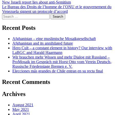
Post
New Israeli report lies about anti-Semitism
Le Bureau des Droits de l’homme de l’ONU et le gouvernement du
navigation
Venezuela signent un protocole d’accord
Search
for:
Recent Posts
Afghanistan – eine muslimische Mosaikgesellschaft
Afghanistan and its annihilated future
Hero Cult – a constant element in history? Our interview with
LaBGC and Harald Haarmann
Wir brauchen mehr Wissen und mehr Dialog mit Russland –
ProMosaik im Gespräch mit Horst Otto vom Verein Deutsch-
Russische Friedenstage Bremen e. V.
Elecciones más grandes de Chile entran en su recta final
Recent Comments
Archives
August 2021
May 2021
April 2021