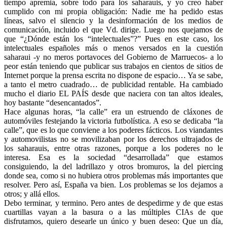
tiempo apremia, sobre todo para los saharauis, y yo creo haber
cumplido con mi propia obligación: Nadie me ha pedido estas
líneas, salvo el silencio y la desinformación de los medios de
comunicación, incluido el que Vd. dirige. Luego nos quejamos de
que “¿Dónde están los “intelectuales”?” Pues en este caso, los
intelectuales españoles más o menos versados en la cuestión
saharaui -y no meros portavoces del Gobierno de Marruecos- a lo
peor están teniendo que publicar sus trabajos en cientos de sitios de
Internet porque la prensa escrita no dispone de espacio… Ya se sabe,
a tanto el metro cuadrado… de publicidad rentable. Ha cambiado
mucho el diario EL PAÍS desde que naciera con tan altos ideales,
hoy bastante “desencantados”.
Hace algunas horas, “la calle” era un estruendo de cláxones de
automóviles festejando la victoria futbolística. A eso se dedicaba “la
calle”, que es lo que conviene a los poderes fácticos. Los viandantes
y automovilistas no se movilizaban por los derechos ultrajados de
los saharauis, entre otras razones, porque a los poderes no le
interesa. Esa es la sociedad “desarrollada” que estamos
consiguiendo, la del ladrillazo y otros bromuros, la del piercing
donde sea, como si no hubiera otros problemas más importantes que
resolver. Pero así, España va bien. Los problemas se los dejamos a
otros; y allá ellos.
Debo terminar, y termino. Pero antes de despedirme y de que estas
cuartillas vayan a la basura o a las múltiples CIAs de que
disfrutamos, quiero desearle un único y buen deseo: Que un día,