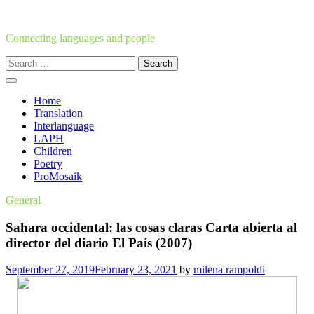
Skip
to
content
Connecting languages and people
Search
for:
Home
Translation
Interlanguage
LAPH
Children
Poetry
ProMosaik
General
Sahara occidental: las cosas claras Carta abierta al
director del diario El País (2007)
September 27, 2019
February 23, 2021
by
milena rampoldi