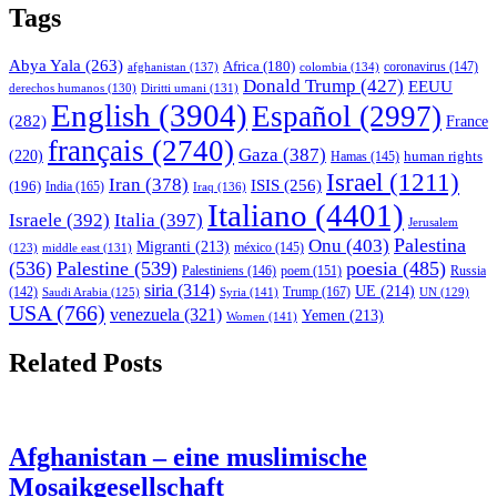
Tags
Abya Yala
(263)
Africa
(180)
afghanistan
(137)
colombia
(134)
coronavirus
(147)
Donald Trump
(427)
EEUU
derechos humanos
(130)
Diritti umani
(131)
English
(3904)
Español
(2997)
(282)
France
français
(2740)
Gaza
(387)
(220)
human rights
Hamas
(145)
Israel
(1211)
Iran
(378)
ISIS
(256)
(196)
India
(165)
Iraq
(136)
Italiano
(4401)
Israele
(392)
Italia
(397)
Jerusalem
Palestina
Onu
(403)
Migranti
(213)
middle east
(131)
méxico
(145)
(123)
(536)
Palestine
(539)
poesia
(485)
Palestiniens
(146)
poem
(151)
Russia
siria
(314)
UE
(214)
Trump
(167)
(142)
Saudi Arabia
(125)
Syria
(141)
UN
(129)
USA
(766)
venezuela
(321)
Yemen
(213)
Women
(141)
Related Posts
Afghanistan – eine muslimische
Mosaikgesellschaft