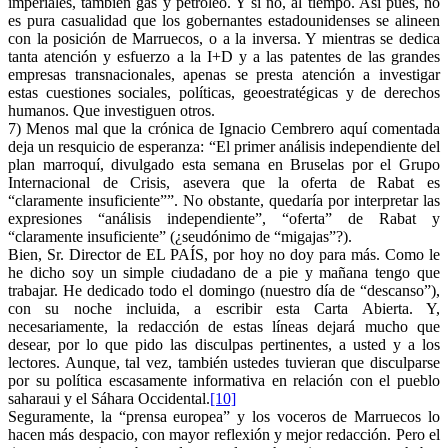
imperiales, también gas y petróleo. Y si no, al tiempo. Así pues, no
es pura casualidad que los gobernantes estadounidenses se alineen
con la posición de Marruecos, o a la inversa. Y mientras se dedica
tanta atención y esfuerzo a la I+D y a las patentes de las grandes
empresas transnacionales, apenas se presta atención a investigar
estas cuestiones sociales, políticas, geoestratégicas y de derechos
humanos. Que investiguen otros.
7) Menos mal que la crónica de Ignacio Cembrero aquí comentada
deja un resquicio de esperanza: “El primer análisis independiente del
plan marroquí, divulgado esta semana en Bruselas por el Grupo
Internacional de Crisis, asevera que la oferta de Rabat es
“claramente insuficiente””. No obstante, quedaría por interpretar las
expresiones “análisis independiente”, “oferta” de Rabat y
“claramente insuficiente” (¿seudónimo de “migajas”?).
Bien, Sr. Director de EL PAÍS, por hoy no doy para más. Como le
he dicho soy un simple ciudadano de a pie y mañana tengo que
trabajar. He dedicado todo el domingo (nuestro día de “descanso”),
con su noche incluida, a escribir esta Carta Abierta. Y,
necesariamente, la redacción de estas líneas dejará mucho que
desear, por lo que pido las disculpas pertinentes, a usted y a los
lectores. Aunque, tal vez, también ustedes tuvieran que disculparse
por su política escasamente informativa en relación con el pueblo
saharaui y el Sáhara Occidental.
[10]
Seguramente, la “prensa europea” y los voceros de Marruecos lo
hacen más despacio, con mayor reflexión y mejor redacción. Pero el