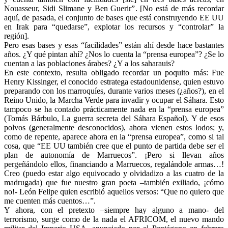
Nouasseur, Sidi Slimane y Ben Guerir”. [No está de más recordar
aquí, de pasada, el conjunto de bases que está construyendo EE UU
en Irak para “quedarse”, explotar los recursos y “controlar” la
región].
Pero esas bases y esas “facilidades” están ahí desde hace bastantes
años. ¿Y qué pintan ahí? ¿Nos lo cuenta la “prensa europea”? ¿Se lo
cuentan a las poblaciones árabes? ¿Y a los saharauis?
En este contexto, resulta obligado recordar un poquito más: Fue
Henry Kissinger, el conocido estratega estadounidense, quien estuvo
preparando con los marroquíes, durante varios meses (¿años?), en el
Reino Unido, la Marcha Verde para invadir y ocupar el Sáhara. Esto
tampoco se ha contado prácticamente nada en la “prensa europea”
(Tomás Bárbulo, La guerra secreta del Sáhara Español). Y de esos
polvos (generalmente desconocidos), ahora vienen estos lodos; y,
como de repente, aparece ahora en la “prensa europea”, como si tal
cosa, que “EE UU también cree que el punto de partida debe ser el
plan de autonomía de Marruecos”. ¡Pero si llevan años
pergeñándolo ellos, financiando a Marruecos, regalándole armas…!
Creo (puedo estar algo equivocado y olvidadizo a las cuatro de la
madrugada) que fue nuestro gran poeta –también exiliado, ¡cómo
no!- León Felipe quien escribió aquellos versos: “Que no quiero que
me cuenten más cuentos…”.
Y ahora, con el pretexto –siempre hay alguno a mano- del
terrorismo, surge como de la nada el AFRICOM, el nuevo mando