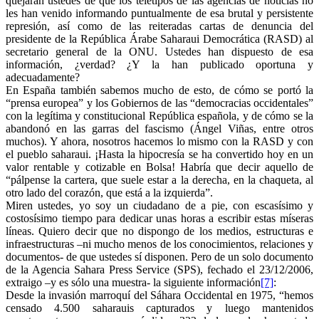
quejarán ustedes de que los teletipos de las agencias de noticias no
les han venido informando puntualmente de esa brutal y persistente
represión, así como de las reiteradas cartas de denuncia del
presidente de la República Árabe Saharaui Democrática (RASD) al
secretario general de la ONU. Ustedes han dispuesto de esa
información, ¿verdad? ¿Y la han publicado oportuna y
adecuadamente?
En España también sabemos mucho de esto, de cómo se portó la
“prensa europea” y los Gobiernos de las “democracias occidentales”
con la legítima y constitucional República española, y de cómo se la
abandonó en las garras del fascismo (Ángel Viñas, entre otros
muchos). Y ahora, nosotros hacemos lo mismo con la RASD y con
el pueblo saharaui. ¡Hasta la hipocresía se ha convertido hoy en un
valor rentable y cotizable en Bolsa! Habría que decir aquello de
“pálpense la cartera, que suele estar a la derecha, en la chaqueta, al
otro lado del corazón, que está a la izquierda”.
Miren ustedes, yo soy un ciudadano de a pie, con escasísimo y
costosísimo tiempo para dedicar unas horas a escribir estas míseras
líneas. Quiero decir que no dispongo de los medios, estructuras e
infraestructuras –ni mucho menos de los conocimientos, relaciones y
documentos- de que ustedes sí disponen. Pero de un solo documento
de la Agencia Sahara Press Service (SPS), fechado el 23/12/2006,
extraigo –y es sólo una muestra- la siguiente información
[7]
:
Desde la invasión marroquí del Sáhara Occidental en 1975, “hemos
censado 4.500 saharauis capturados y luego mantenidos