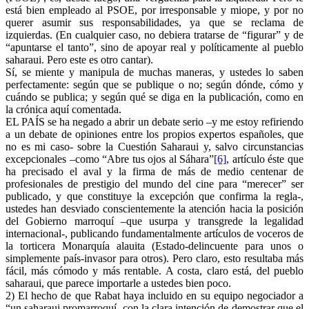
está bien empleado al PSOE, por irresponsable y miope, y por no
querer asumir sus responsabilidades, ya que se reclama de
izquierdas. (En cualquier caso, no debiera tratarse de “figurar” y de
“apuntarse el tanto”, sino de apoyar real y políticamente al pueblo
saharaui. Pero este es otro cantar).
Sí, se miente y manipula de muchas maneras, y ustedes lo saben
perfectamente: según que se publique o no; según dónde, cómo y
cuándo se publica; y según qué se diga en la publicación, como en
la crónica aquí comentada.
EL PAÍS se ha negado a abrir un debate serio –y me estoy refiriendo
a un debate de opiniones entre los propios expertos españoles, que
no es mi caso- sobre la Cuestión Saharaui y, salvo circunstancias
excepcionales –como “Abre tus ojos al Sáhara”
[6]
, artículo éste que
ha precisado el aval y la firma de más de medio centenar de
profesionales de prestigio del mundo del cine para “merecer” ser
publicado, y que constituye la excepción que confirma la regla-,
ustedes han desviado conscientemente la atención hacia la posición
del Gobierno marroquí –que usurpa y transgrede la legalidad
internacional-, publicando fundamentalmente artículos de voceros de
la torticera Monarquía alauita (Estado-delincuente para unos o
simplemente país-invasor para otros). Pero claro, esto resultaba más
fácil, más cómodo y más rentable. A costa, claro está, del pueblo
saharaui, que parece importarle a ustedes bien poco.
2) El hecho de que Rabat haya incluido en su equipo negociador a
“un saharaui promarroquí, con la clara intención de demostrar que el