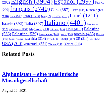
English
(3904)
Español
(2997)
(282)
France
français
(2740)
Gaza
(387)
(220)
human rights
Hamas
(145)
Israel
(1211)
Iran
(378)
ISIS
(256)
(196)
India
(165)
Iraq
(136)
Italiano
(4401)
Israele
(392)
Italia
(397)
Jerusalem
Palestina
Onu
(403)
Migranti
(213)
middle east
(131)
méxico
(145)
(123)
(536)
Palestine
(539)
poesia
(485)
Palestiniens
(146)
poem
(151)
Russia
siria
(314)
UE
(214)
Trump
(167)
(142)
Saudi Arabia
(125)
Syria
(141)
UN
(129)
USA
(766)
venezuela
(321)
Yemen
(213)
Women
(141)
Related Posts
Afghanistan – eine muslimische
Mosaikgesellschaft
August 22, 2021