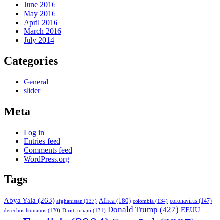
June 2016
May 2016
April 2016
March 2016
July 2014
Categories
General
slider
Meta
Log in
Entries feed
Comments feed
WordPress.org
Tags
Abya Yala
(263)
Africa
(180)
afghanistan
(137)
colombia
(134)
coronavirus
(147)
Donald Trump
(427)
EEUU
derechos humanos
(130)
Diritti umani
(131)