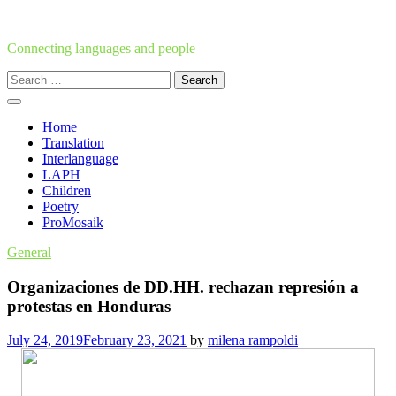
Skip
to
content
Connecting languages and people
Search
for:
Home
Translation
Interlanguage
LAPH
Children
Poetry
ProMosaik
General
Organizaciones de DD.HH. rechazan represión a
protestas en Honduras
July 24, 2019
February 23, 2021
by
milena rampoldi