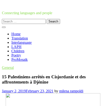
Skip
to
content
Connecting languages and people
Search
for:
Home
Translation
Interlanguage
LAPH
Children
Poetry
ProMosaik
General
15 Palestiniens arrêtés en Cisjordanie et des
affrontements à Djénine
January 2, 2019
February 23, 2021
by
milena rampoldi