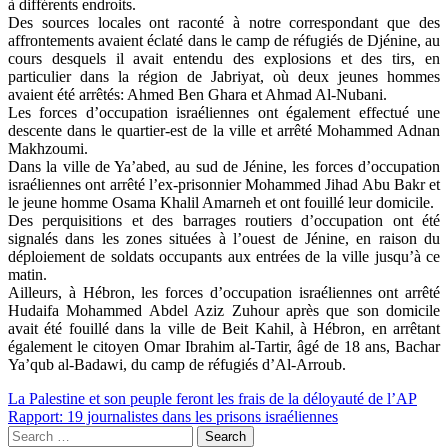
à différents endroits.
Des sources locales ont raconté à notre correspondant que des
affrontements avaient éclaté dans le camp de réfugiés de Djénine, au
cours desquels il avait entendu des explosions et des tirs, en
particulier dans la région de Jabriyat, où deux jeunes hommes
avaient été arrêtés: Ahmed Ben Ghara et Ahmad Al-Nubani.
Les forces d’occupation israéliennes ont également effectué une
descente dans le quartier-est de la ville et arrêté Mohammed Adnan
Makhzoumi.
Dans la ville de Ya’abed, au sud de Jénine, les forces d’occupation
israéliennes ont arrêté l’ex-prisonnier Mohammed Jihad Abu Bakr et
le jeune homme Osama Khalil Amarneh et ont fouillé leur domicile.
Des perquisitions et des barrages routiers d’occupation ont été
signalés dans les zones situées à l’ouest de Jénine, en raison du
déploiement de soldats occupants aux entrées de la ville jusqu’à ce
matin.
Ailleurs, à Hébron, les forces d’occupation israéliennes ont arrêté
Hudaifa Mohammed Abdel Aziz Zuhour après que son domicile
avait été fouillé dans la ville de Beit Kahil, à Hébron, en arrêtant
également le citoyen Omar Ibrahim al-Tartir, âgé de 18 ans, Bachar
Ya’qub al-Badawi, du camp de réfugiés d’Al-Arroub.
Post
La Palestine et son peuple feront les frais de la déloyauté de l’AP
Rapport: 19 journalistes dans les prisons israéliennes
navigation
Search