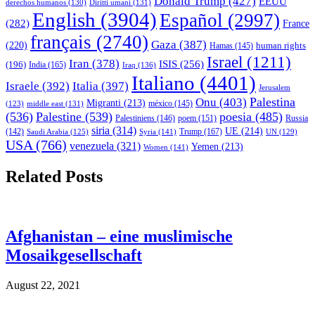
Donald Trump
(427)
EEUU
derechos humanos
(130)
Diritti umani
(131)
English
(3904)
Español
(2997)
(282)
France
français
(2740)
Gaza
(387)
(220)
human rights
Hamas
(145)
Israel
(1211)
Iran
(378)
ISIS
(256)
(196)
India
(165)
Iraq
(136)
Italiano
(4401)
Israele
(392)
Italia
(397)
Jerusalem
Palestina
Onu
(403)
Migranti
(213)
middle east
(131)
méxico
(145)
(123)
(536)
Palestine
(539)
poesia
(485)
Palestiniens
(146)
poem
(151)
Russia
siria
(314)
UE
(214)
Trump
(167)
(142)
Saudi Arabia
(125)
Syria
(141)
UN
(129)
USA
(766)
venezuela
(321)
Yemen
(213)
Women
(141)
Related Posts
Afghanistan – eine muslimische
Mosaikgesellschaft
August 22, 2021