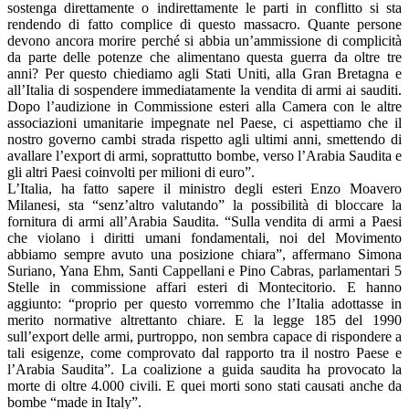
sostenga direttamente o indirettamente le parti in conflitto si sta
rendendo di fatto complice di questo massacro. Quante persone
devono ancora morire perché si abbia un’ammissione di complicità
da parte delle potenze che alimentano questa guerra da oltre tre
anni? Per questo chiediamo agli Stati Uniti, alla Gran Bretagna e
all’Italia di sospendere immediatamente la vendita di armi ai sauditi.
Dopo l’audizione in Commissione esteri alla Camera con le altre
associazioni umanitarie impegnate nel Paese, ci aspettiamo che il
nostro governo cambi strada rispetto agli ultimi anni, smettendo di
avallare l’export di armi, soprattutto bombe, verso l’Arabia Saudita e
gli altri Paesi coinvolti per milioni di euro”.
L’Italia, ha fatto sapere il ministro degli esteri Enzo Moavero
Milanesi, sta “senz’altro valutando” la possibilità di bloccare la
fornitura di armi all’Arabia Saudita. “Sulla vendita di armi a Paesi
che violano i diritti umani fondamentali, noi del Movimento
abbiamo sempre avuto una posizione chiara”, affermano Simona
Suriano, Yana Ehm, Santi Cappellani e Pino Cabras, parlamentari 5
Stelle in commissione affari esteri di Montecitorio. E hanno
aggiunto: “proprio per questo vorremmo che l’Italia adottasse in
merito normative altrettanto chiare. E la legge 185 del 1990
sull’export delle armi, purtroppo, non sembra capace di rispondere a
tali esigenze, come comprovato dal rapporto tra il nostro Paese e
l’Arabia Saudita”. La coalizione a guida saudita ha provocato la
morte di oltre 4.000 civili. E quei morti sono stati causati anche da
bombe “made in Italy”.