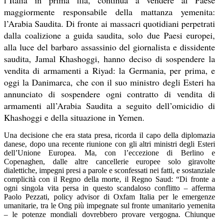
l’Italia in prima fila, continua a vendere al Paese
maggiormente responsabile della mattanza yemenita:
l’Arabia Saudita. Di fronte ai massacri quotidiani perpetrati
dalla coalizione a guida saudita, solo due Paesi europei,
alla luce del barbaro assassinio del giornalista e dissidente
saudita, Jamal Khashoggi, hanno deciso di sospendere la
vendita di armamenti a Riyad: la Germania, per prima, e
oggi la Danimarca, che con il suo ministro degli Esteri ha
annunciato di sospendere ogni contratto di vendita di
armamenti all’Arabia Saudita a seguito dell’omicidio di
Khashoggi e della situazione in Yemen.
Una decisione che era stata presa, ricorda il capo della diplomazia
danese, dopo una recente riunione con gli altri ministri degli Esteri
dell’Unione Europea. Ma, con l’eccezione di Berlino e
Copenaghen, dalle altre cancellerie europee solo giravolte
dialettiche, impegni presi a parole e sconfessati nei fatti, e sostanziale
complicità con il Regno della morte, il Regno Saud: “Di fronte a
ogni singola vita persa in questo scandaloso conflitto – afferma
Paolo Pezzati, policy advisor di Oxfam Italia per le emergenze
umanitarie, tra le Ong più impegnate sul fronte umanitario yemenita
– le potenze mondiali dovrebbero provare vergogna. Chiunque