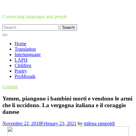
Skip
to
content
Connecting languages and people
Search
for:
Home
Translation
Interlanguage
LAPH
Children
Poetry
ProMosaik
General
Yemen, piangono i bambini morti e vendono le armi
che li uccidono. La vergogna italiana e il coraggio
danese
November 22, 2018
February 23, 2021
by
milena rampoldi