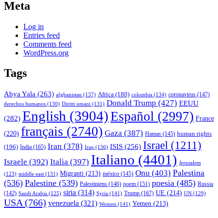
Meta
Log in
Entries feed
Comments feed
WordPress.org
Tags
Abya Yala
(263)
Africa
(180)
afghanistan
(137)
colombia
(134)
coronavirus
(147)
Donald Trump
(427)
EEUU
derechos humanos
(130)
Diritti umani
(131)
English
(3904)
Español
(2997)
(282)
France
français
(2740)
Gaza
(387)
(220)
human rights
Hamas
(145)
Israel
(1211)
Iran
(378)
ISIS
(256)
(196)
India
(165)
Iraq
(136)
Italiano
(4401)
Israele
(392)
Italia
(397)
Jerusalem
Palestina
Onu
(403)
Migranti
(213)
middle east
(131)
méxico
(145)
(123)
(536)
Palestine
(539)
poesia
(485)
Palestiniens
(146)
poem
(151)
Russia
siria
(314)
UE
(214)
Trump
(167)
(142)
Saudi Arabia
(125)
Syria
(141)
UN
(129)
USA
(766)
venezuela
(321)
Yemen
(213)
Women
(141)