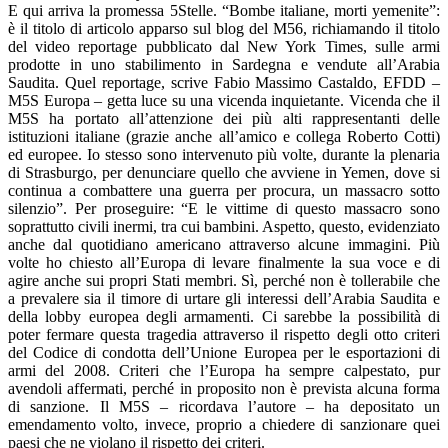
E qui arriva la promessa 5Stelle. “Bombe italiane, morti yemenite”:
è il titolo di articolo apparso sul blog del M56, richiamando il titolo
del video reportage pubblicato dal New York Times, sulle armi
prodotte in uno stabilimento in Sardegna e vendute all’Arabia
Saudita. Quel reportage, scrive Fabio Massimo Castaldo, EFDD –
M5S Europa – getta luce su una vicenda inquietante. Vicenda che il
M5S ha portato all’attenzione dei più alti rappresentanti delle
istituzioni italiane (grazie anche all’amico e collega Roberto Cotti)
ed europee. Io stesso sono intervenuto più volte, durante la plenaria
di Strasburgo, per denunciare quello che avviene in Yemen, dove si
continua a combattere una guerra per procura, un massacro sotto
silenzio”. Per proseguire: “E le vittime di questo massacro sono
soprattutto civili inermi, tra cui bambini. Aspetto, questo, evidenziato
anche dal quotidiano americano attraverso alcune immagini. Più
volte ho chiesto all’Europa di levare finalmente la sua voce e di
agire anche sui propri Stati membri. Sì, perché non è tollerabile che
a prevalere sia il timore di urtare gli interessi dell’Arabia Saudita e
della lobby europea degli armamenti. Ci sarebbe la possibilità di
poter fermare questa tragedia attraverso il rispetto degli otto criteri
del Codice di condotta dell’Unione Europea per le esportazioni di
armi del 2008. Criteri che l’Europa ha sempre calpestato, pur
avendoli affermati, perché in proposito non è prevista alcuna forma
di sanzione. Il M5S – ricordava l’autore – ha depositato un
emendamento volto, invece, proprio a chiedere di sanzionare quei
paesi che ne violano il rispetto dei criteri.