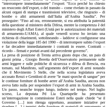
“interrompere immediatamente” l’export: “Ecco perché ho chiesto
un resoconto dell’export, o del transito – come rivelato in passato da
alcuni organi di stampa e trasmissioni televisive, che ringrazio – di
bombe o altri armamenti dall’Italia all’Arabia Saudita”. Per
proseguire: “Fino ad ora, erroneamente, si era attribuita la paternità
della questione al ministero della Difesa, mentre la competenza è del
ministero degli Affari Esteri (Unità per le autorizzazioni dei materiali
di armamento-UAMA), al quale venerdì scorso ho inviato una
richiesta di chiarimenti, sottolineando – laddove si configurasse una
violazione della legge 185 del 1990 – di interrompere subito l’export
e far decadere immediatamente i contratti in essere. Contratti –
ricordo – firmati e portati avanti dal precedente governo”.
La presa di posizione di Trenta arriva giusto dopo che, un paio di
giorni prima , Giorgio Beretta dell’Osservatorio permanente sulle
armi leggere e sulle politiche di sicurezza e difesa di Brescia, era
tornato, sul Manifesto, sull’argomento dell’export di armi notando
che il Movimento 5 Stelle, che nella scorsa legislatura aveva
accusato Renzi e Gentiloni di avere “le mani sporche di sangue” per
le continue forniture di bombe aeree all’Arabia Saudita, ancora non
aveva fatto nulla per sospendere l’export di armi in Arabia Saudita.
Un passo, neanche troppo lungo, indietro nel tempo. Nel luglio
scorso, La deputata Pd Lia Quartapelle ha presentato
un’interrogazione in commissione Esteri nella quale chiede “se il
Governo […] non ritenga opportuno, assumere iniziative per
rivedere […] i termini delle forniture di materiali di armamento ai