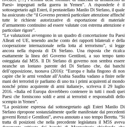
Paesi» impegnati nella guerra in Yemen”. A risponderle è il
sottosegretario agli Esteri, il pentastellato Manlio Di Stefano, il quale
ha assicurato che “il Governo presterà particolare attenzione affinché
tutte le richieste autorizzative di esportazione di materiale
d’armamento continuino ad essere valutate con estrema attenzione e
particolare rigore”.
“Le valutazioni avvengono in un quadro di concertazione fra Paesi
Alleati ed UE, tenendo anche conto dei rapporti bilaterali e della
cooperazione internazionale nella lotta al terrorismo”, si legge
ancora nella risposta di Di Stefano. Una risposta che ricalca
esattamente la linea del Governo Gentiloni, a suo tempo tanto
osteggiata dal M5S. Il Di Stefano di governo non sembra essere
neanche un lontano parente del Di Stefano che, dai banchi
dell’opposizione, tuonava (2016): “Europa e Italia fingono di non
capire che le armi vendute all’Arabia Saudita vadano a finire nelle
mani dei terroristi (e parliamo di uno tra i primi acquirenti al mondo
nonché primo acquirente di armi italiane)», scriveva il 29 luglio
2016. «Italia ed Europa dovrebbero contenere in tutti i modi quei
Paesi che forniscono soldi e armi ai terroristi e responsabili dello
scempio in Yemen”.
“La posizione espressa dal sottosegretario agli Esteri Manlio Di
Stefano ripropone sostanzialmente quelle manifestate dai precedenti
governi Renzi e Gentiloni”, aveva annotato a suo tempo Beretta. “Si
tratta di posizioni che nella precedente legislatura il M5S aveva