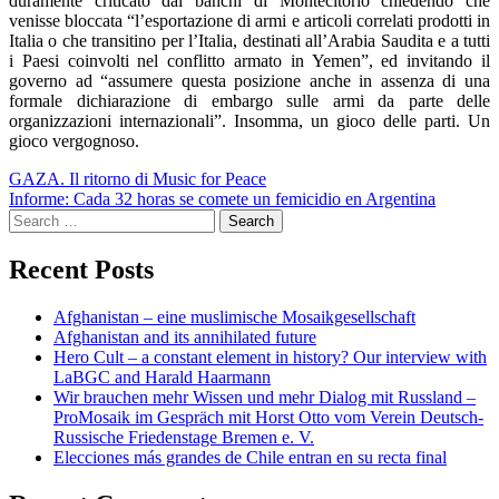
duramente criticato dai banchi di Montecitorio chiedendo che
venisse bloccata “l’esportazione di armi e articoli correlati prodotti in
Italia o che transitino per l’Italia, destinati all’Arabia Saudita e a tutti
i Paesi coinvolti nel conflitto armato in Yemen”, ed invitando il
governo ad “assumere questa posizione anche in assenza di una
formale dichiarazione di embargo sulle armi da parte delle
organizzazioni internazionali”. Insomma, un gioco delle parti. Un
gioco vergognoso.
Post
GAZA. Il ritorno di Music for Peace
Informe: Cada 32 horas se comete un femicidio en Argentina
navigation
Search
for:
Recent Posts
Afghanistan – eine muslimische Mosaikgesellschaft
Afghanistan and its annihilated future
Hero Cult – a constant element in history? Our interview with
LaBGC and Harald Haarmann
Wir brauchen mehr Wissen und mehr Dialog mit Russland –
ProMosaik im Gespräch mit Horst Otto vom Verein Deutsch-
Russische Friedenstage Bremen e. V.
Elecciones más grandes de Chile entran en su recta final