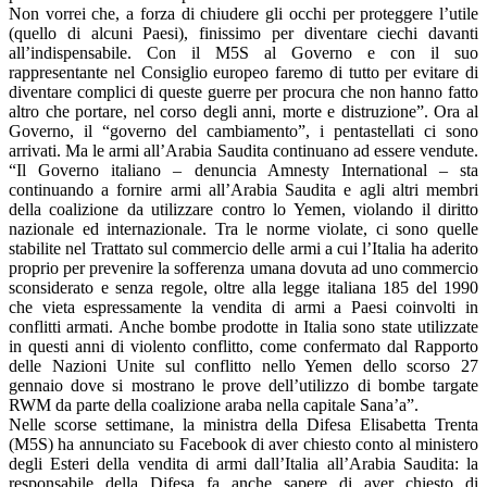
Non vorrei che, a forza di chiudere gli occhi per proteggere l’utile
(quello di alcuni Paesi), finissimo per diventare ciechi davanti
all’indispensabile. Con il M5S al Governo e con il suo
rappresentante nel Consiglio europeo faremo di tutto per evitare di
diventare complici di queste guerre per procura che non hanno fatto
altro che portare, nel corso degli anni, morte e distruzione”. Ora al
Governo, il “governo del cambiamento”, i pentastellati ci sono
arrivati. Ma le armi all’Arabia Saudita continuano ad essere vendute.
“Il Governo italiano – denuncia Amnesty International – sta
continuando a fornire armi all’Arabia Saudita e agli altri membri
della coalizione da utilizzare contro lo Yemen, violando il diritto
nazionale ed internazionale. Tra le norme violate, ci sono quelle
stabilite nel Trattato sul commercio delle armi a cui l’Italia ha aderito
proprio per prevenire la sofferenza umana dovuta ad uno commercio
sconsiderato e senza regole, oltre alla legge italiana 185 del 1990
che vieta espressamente la vendita di armi a Paesi coinvolti in
conflitti armati. Anche bombe prodotte in Italia sono state utilizzate
in questi anni di violento conflitto, come confermato dal Rapporto
delle Nazioni Unite sul conflitto nello Yemen dello scorso 27
gennaio dove si mostrano le prove dell’utilizzo di bombe targate
RWM da parte della coalizione araba nella capitale Sana’a”.
Nelle scorse settimane, la ministra della Difesa Elisabetta Trenta
(M5S) ha annunciato su Facebook di aver chiesto conto al ministero
degli Esteri della vendita di armi dall’Italia all’Arabia Saudita: la
responsabile della Difesa fa anche sapere di aver chiesto di