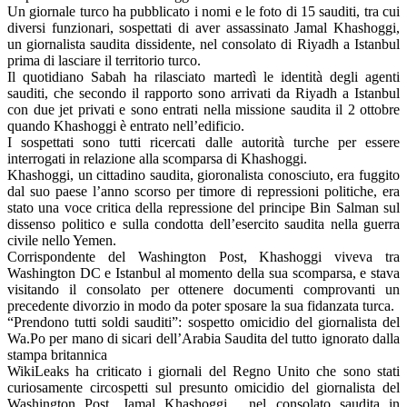
Un giornale turco ha pubblicato i nomi e le foto di 15 sauditi, tra cui
diversi funzionari, sospettati di aver assassinato Jamal Khashoggi,
un giornalista saudita dissidente, nel consolato di Riyadh a Istanbul
prima di lasciare il territorio turco.
Il quotidiano Sabah ha rilasciato martedì le identità degli agenti
sauditi, che secondo il rapporto sono arrivati ​​da Riyadh a Istanbul
con due jet privati ​​e sono entrati nella missione saudita il 2 ottobre
quando Khashoggi è entrato nell’edificio.
I sospettati sono tutti ricercati dalle autorità turche per essere
interrogati in relazione alla scomparsa di Khashoggi.
Khashoggi, un cittadino saudita, gioronalista conosciuto, era fuggito
dal suo paese l’anno scorso per timore di repressioni politiche, era
stato una voce critica della repressione del principe Bin Salman sul
dissenso politico e sulla condotta dell’esercito saudita nella guerra
civile nello Yemen.
Corrispondente del Washington Post, Khashoggi viveva tra
Washington DC e Istanbul al momento della sua scomparsa, e stava
visitando il consolato per ottenere documenti comprovanti un
precedente divorzio in modo da poter sposare la sua fidanzata turca.
“Prendono tutti soldi sauditi”: sospetto omicidio del giornalista del
Wa.Po per mano di sicari dell’Arabia Saudita del tutto ignorato dalla
stampa britannica
WikiLeaks ha criticato i giornali del Regno Unito che sono stati
curiosamente circospetti sul presunto omicidio del giornalista del
Washington Post, Jamal Khashoggi , nel consolato saudita in