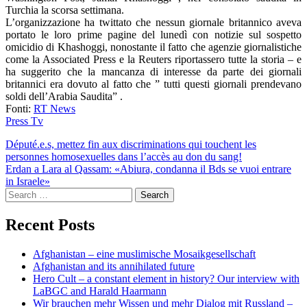
Turchia la scorsa settimana.
L’organizzazione ha twittato che nessun giornale britannico aveva
portato le loro prime pagine del lunedì con notizie sul sospetto
omicidio di Khashoggi, nonostante il fatto che agenzie giornalistiche
come la Associated Press e la Reuters riportassero tutte la storia – e
ha suggerito che la mancanza di interesse da parte dei giornali
britannici era dovuto al fatto che ” tutti questi giornali prendevano
soldi dell’Arabia Saudita” .
Fonti:
RT News
Press Tv
Post
Député.e.s, mettez fin aux discriminations qui touchent les
personnes homosexuelles dans l’accès au don du sang!
navigation
Erdan a Lara al Qassam: «Abiura, condanna il Bds se vuoi entrare
in Israele»
Search
for:
Recent Posts
Afghanistan – eine muslimische Mosaikgesellschaft
Afghanistan and its annihilated future
Hero Cult – a constant element in history? Our interview with
LaBGC and Harald Haarmann
Wir brauchen mehr Wissen und mehr Dialog mit Russland –