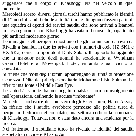
suggerisce che il corpo di Khashoggi era nel veicolo in quel
momento.
Mercoledì scorso, diversi giornali turchi hanno pubblicato le identità
di 15 uomini sauditi che le autorità turche ritengono fossero parte di
una squadra di agenti dei servizi sauditi che sono arrivati a Istanbul
lo stesso giorno in cui Khashoggi ha visitato il consolato, ripartendo
più tardi nel medesimo giorno.
Le immagini dell’aeroporto mostrano che gli uomini sono arrivati ​​da
Riyadh a Istanbul in due jet privati ​​con i numeri di coda HZ SK1 e
HZ SK2, come ha riportato il Daily Sabah. Il rapporto ha aggiunto
che la maggior parte degli uomini ha soggiornato al Wyndham
Grand Hotel e al Movenpick Hotel, entrambi situati vicino al
consolato.
Si ritiene che molti degli uomini appartengano all’unità di protezione
sicurezza d’élite del principe ereditario Mohammed Bin Salman, ha
riferito una fonte al Middle East Eye.
Le autorità saudite hanno negato qualsiasi loro coinvolgimento
nell’operazione, definendo le accuse “infondate”.
Martedì, il portavoce del ministero degli Esteri turco, Hami Aksoy,
ha riferito che i sauditi avrebbero permesso alla polizia turca di
perquisire l’edificio del consolato, una settimana dopo la scomparsa
di Khashoggi. Tuttavia, non è stata dato ancora una scadenza per la
ricerca.
Nel frattempo il quotidiano turco ha rivelato le identità dei sauditi
sospettati di uccidere Khashoggi