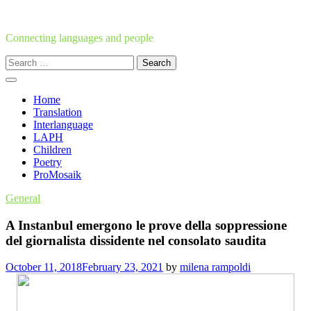
Skip
to
content
Connecting languages and people
Search
for:
Home
Translation
Interlanguage
LAPH
Children
Poetry
ProMosaik
General
A Instanbul emergono le prove della soppressione
del giornalista dissidente nel consolato saudita
October 11, 2018
February 23, 2021
by
milena rampoldi