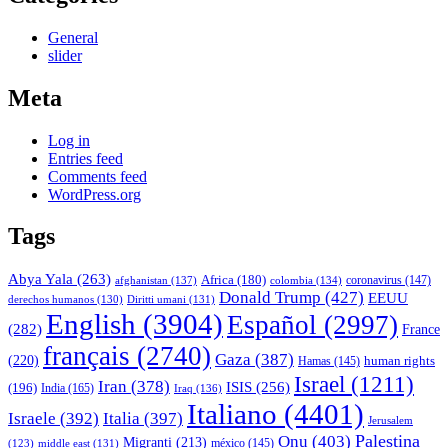
General
slider
Meta
Log in
Entries feed
Comments feed
WordPress.org
Tags
Abya Yala
(263)
Africa
(180)
afghanistan
(137)
colombia
(134)
coronavirus
(147)
Donald Trump
(427)
EEUU
derechos humanos
(130)
Diritti umani
(131)
English
(3904)
Español
(2997)
(282)
France
français
(2740)
Gaza
(387)
(220)
human rights
Hamas
(145)
Israel
(1211)
Iran
(378)
ISIS
(256)
(196)
India
(165)
Iraq
(136)
Italiano
(4401)
Israele
(392)
Italia
(397)
Jerusalem
Palestina
Onu
(403)
Migranti
(213)
middle east
(131)
méxico
(145)
(123)