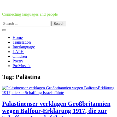
Skip
to
content
Connecting languages and people
Search
for:
Home
Translation
Interlanguage
LAPH
Children
Poetry
ProMosaik
Tag:
Palästina
Palästinenser verklagen Großbritannien
wegen Balfour-Erklärung 1917, die zur