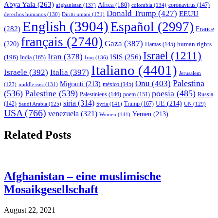
Abya Yala
(263)
Africa
(180)
afghanistan
(137)
colombia
(134)
coronavirus
(147)
Donald Trump
(427)
EEUU
derechos humanos
(130)
Diritti umani
(131)
English
(3904)
Español
(2997)
(282)
France
français
(2740)
Gaza
(387)
(220)
human rights
Hamas
(145)
Israel
(1211)
Iran
(378)
ISIS
(256)
(196)
India
(165)
Iraq
(136)
Italiano
(4401)
Israele
(392)
Italia
(397)
Jerusalem
Palestina
Onu
(403)
Migranti
(213)
middle east
(131)
méxico
(145)
(123)
(536)
Palestine
(539)
poesia
(485)
Palestiniens
(146)
poem
(151)
Russia
siria
(314)
UE
(214)
Trump
(167)
(142)
Saudi Arabia
(125)
Syria
(141)
UN
(129)
USA
(766)
venezuela
(321)
Yemen
(213)
Women
(141)
Related Posts
Afghanistan – eine muslimische
Mosaikgesellschaft
August 22, 2021