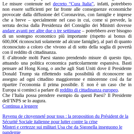
Le misure contenute nel
decreto “Cura Italia”
, infatti, potrebbero
non essere sufficienti per far fronte alle conseguenze economiche
provocate dalla diffusione del Coronavirus, con famiglie e imprese
che a breve – specialmente nel caso in cui, come si prevede, la
serrata decisa dalla Presidenza del Consiglio dei Ministri dovesse
andare avanti per altre due o tre settimane
– potrebbero aver bisogno
di un sostegno economico più importante (rispetto ai bonus di
600,00€ riconosciuti solamente ad alcune famiglie), al pari di quanto
riconosciuto a coloro che vivono al di sotto della soglia di povertà
con il reddito di cittadinanza.
E d’altronde molti Paesi stanno prendendo misure di questo tipo,
attuando una politica economica particolarmente espansiva. Basti
pensare ad Hong Kong, o anche agli Stati Uniti dove il Presidente
Donald Trump sta riflettendo sulla possibilità di riconoscere un
assegno ad ogni cittadino maggiorenne e minorenne così da far
ripartire l’economia il prima possibile. E non è un caso che in
Europa si cominci a parlare di
reddito di cittadinanza europeo
.
Che l’Italia possa prendere esempio da questi Paesi? Il Presidente
dell’INPS se lo augura.
Continua a leggere
Post
Revenu de citoyenneté pour tous : la proposition du Président de la
Sécurité Sociale italienne pour lutter contre la crise
navigation
Misteri e certezze sui militari Usa che da Sigonella inseguono le
pandemie