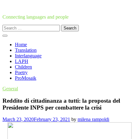
Skip
to
content
Connecting languages and people
Search
for:
Home
Translation
Interlanguage
LAPH
Children
Poetry
ProMosaik
General
Reddito di cittadinanza a tutti: la proposta del
Presidente INPS per combattere la crisi
March 23, 2020
February 23, 2021
by
milena rampoldi