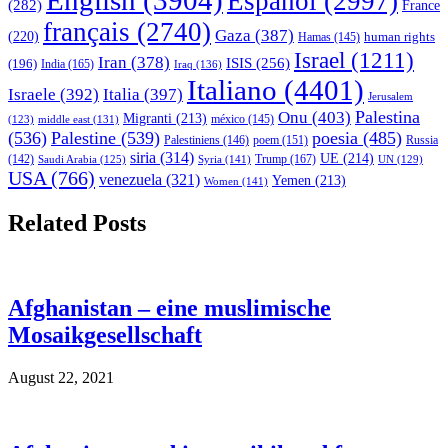
English
(3904)
Español
(2997)
(282)
France
français
(2740)
Gaza
(387)
(220)
human rights
Hamas
(145)
Israel
(1211)
Iran
(378)
ISIS
(256)
(196)
India
(165)
Iraq
(136)
Italiano
(4401)
Israele
(392)
Italia
(397)
Jerusalem
Palestina
Onu
(403)
Migranti
(213)
middle east
(131)
méxico
(145)
(123)
(536)
Palestine
(539)
poesia
(485)
Palestiniens
(146)
poem
(151)
Russia
siria
(314)
UE
(214)
Trump
(167)
(142)
Saudi Arabia
(125)
Syria
(141)
UN
(129)
USA
(766)
venezuela
(321)
Yemen
(213)
Women
(141)
Related Posts
Afghanistan – eine muslimische
Mosaikgesellschaft
August 22, 2021