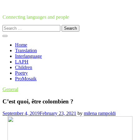
Skip
to
content
Connecting languages and people
Search
for:
Home
Translation
Interlanguage
LAPH
Children
Poetry
ProMosaik
General
C’est quoi, être colombien ?
September 4, 2019
February 23, 2021
by
milena rampoldi