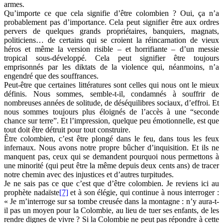
armes.
Qu’importe ce que cela signifie d’être colombien ? Oui, ça n’a
probablement pas d’importance. Cela peut signifier être aux ordres
pervers de quelques grands propriétaires, banquiers, magnats,
politiciens… de certains qui se croient la réincarnation de vieux
héros et même la version risible – et horrifiante – d’un messie
tropical sous-développé. Cela peut signifier être toujours
emprisonnés par les diktats de la violence qui, néanmoins, n’a
engendré que des souffrances.
Peut-être que certaines littératures sont celles qui nous ont le mieux
définis. Nous sommes, semble-t-il, condamnés à souffrir de
nombreuses années de solitude, de déséquilibres sociaux, d’effroi. Et
nous sommes toujours plus éloignés de l’accès à une “seconde
chance sur terre”. Et l’impression, quelque peu émotionnelle, est que
tout doit être détruit pour tout construire.
Être colombien, c’est être plongé dans le feu, dans tous les feux
infernaux. Nous avons notre propre bûcher d’inquisition. Et ils ne
manquent pas, ceux qui se demandent pourquoi nous permettons à
une minorité (qui peut être la même depuis deux cents ans) de tracer
notre chemin avec des injustices et d’autres turpitudes.
Je ne sais pas ce que c’est que d’être colombien. Je reviens ici au
prophète nadaïste
[7]
et à son élégie, qui continue à nous interroger :
« Je m’interroge sur sa tombe creusée dans la montagne : n’y aura-t-
il pas un moyen pour la Colombie, au lieu de tuer ses enfants, de les
rendre dignes de vivre ? Si la Colombie ne peut pas répondre à cette