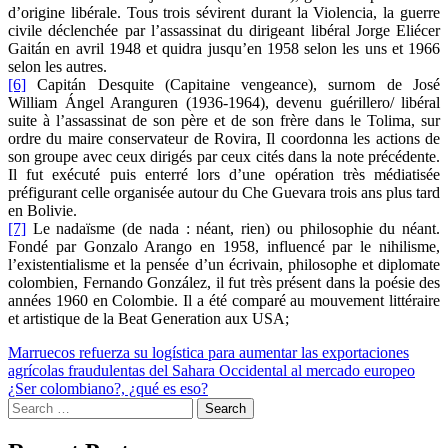
d’origine libérale. Tous trois sévirent durant la Violencia, la guerre
civile déclenchée par l’assassinat du dirigeant libéral Jorge Eliécer
Gaitán en avril 1948 et quidra jusqu’en 1958 selon les uns et 1966
selon les autres.
[6]
Capitán Desquite (Capitaine vengeance), surnom de José
William Ángel Aranguren (1936-1964), devenu guérillero/ libéral
suite à l’assassinat de son père et de son frère dans le Tolima, sur
ordre du maire conservateur de Rovira, Il coordonna les actions de
son groupe avec ceux dirigés par ceux cités dans la note précédente.
Il fut exécuté puis enterré lors d’une opération très médiatisée
préfigurant celle organisée autour du Che Guevara trois ans plus tard
en Bolivie.
[7]
Le nadaïsme (de nada : néant, rien) ou philosophie du néant.
Fondé par Gonzalo Arango en 1958, influencé par le nihilisme,
l’existentialisme et la pensée d’un écrivain, philosophe et diplomate
colombien, Fernando González, il fut très présent dans la poésie des
années 1960 en Colombie. Il a été comparé au mouvement littéraire
et artistique de la Beat Generation aux USA;
Post
Marruecos refuerza su logística para aumentar las exportaciones
agrícolas fraudulentas del Sahara Occidental al mercado europeo
navigation
¿Ser colombiano?, ¿qué es eso?
Search
for: