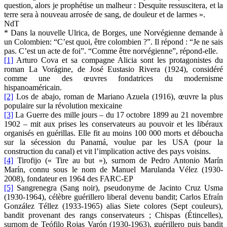
question, alors je prophétise un malheur : Desquite ressuscitera, et la
terre sera à nouveau arrosée de sang, de douleur et de larmes ».
NdT
* Dans la nouvelle Ulrica, de Borges, une Norvégienne demande à
un Colombien: “C’est quoi, être colombien ?”. Il répond : “Je ne sais
pas. C’est un acte de foi”. “Comme être norvégienne”, répond-elle.
[1]
Arturo Cova et sa compagne Alicia sont les protagonistes du
roman La Vorágine, de José Eustasio Rivera (1924), considéré
comme une des œuvres fondatrices du modernisme
hispanoaméricain.
[2]
Los de abajo, roman de Mariano Azuela (1916), œuvre la plus
populaire sur la révolution mexicaine
[3]
La Guerre des mille jours – du 17 octobre 1899 au 21 novembre
1902 – mit aux prises les conservateurs au pouvoir et les libéraux
organisés en guérillas. Elle fit au moins 100 000 morts et déboucha
sur la sécession du Panamá, voulue par les USA (pour la
construction du canal) et vit l’implication active des pays voisins.
[4]
Tirofijo (« Tire au but »), surnom de Pedro Antonio Marín
Marín, connu sous le nom de Manuel Marulanda Vélez (1930-
2008), fondateur en 1964 des FARC-EP
[5]
Sangrenegra (Sang noir), pseudonyme de Jacinto Cruz Usma
(1930-1964), célèbre guérillero liberal devenu bandit; Carlos Efraín
González Téllez (1933-1965) alias Siete colores (Sept couleurs),
bandit provenant des rangs conservateurs ; Chispas (Étincelles),
surnom de Teófilo Rojas Varón (1930-1963), guérillero puis bandit