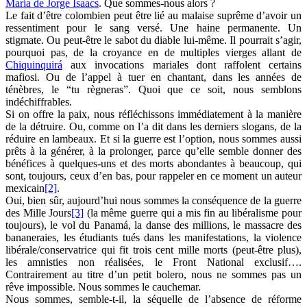
María de Jorge Isaacs
. Que sommes-nous alors ?
Le fait d’être colombien peut être lié au malaise suprême d’avoir un
ressentiment pour le sang versé. Une haine permanente. Un
stigmate. Ou peut-être le sabot du diable lui-même. Il pourrait s’agir,
pourquoi pas, de la croyance en de multiples vierges allant de
Chiquinquirá
aux invocations mariales dont raffolent certains
mafiosi. Ou de l’appel à tuer en chantant, dans les années de
ténèbres, le “tu règneras”. Quoi que ce soit, nous semblons
indéchiffrables.
Si on offre la paix, nous réfléchissons immédiatement à la manière
de la détruire. Ou, comme on l’a dit dans les derniers slogans, de la
réduire en lambeaux. Et si la guerre est l’option, nous sommes aussi
prêts à la générer, à la prolonger, parce qu’elle semble donner des
bénéfices à quelques-uns et des morts abondantes à beaucoup, qui
sont, toujours, ceux d’en bas, pour rappeler en ce moment un auteur
mexicain
[2]
.
Oui, bien sûr, aujourd’hui nous sommes la conséquence de la guerre
des Mille Jours
[3]
(la même guerre qui a mis fin au libéralisme pour
toujours), le vol du Panamá, la danse des millions, le massacre des
bananeraies, les étudiants tués dans les manifestations, la violence
libérale/conservatrice qui fit trois cent mille morts (peut-être plus),
les amnisties non réalisées, le Front National exclusif….
Contrairement au titre d’un petit bolero, nous ne sommes pas un
rêve impossible. Nous sommes le cauchemar.
Nous sommes, semble-t-il, la séquelle de l’absence de réforme