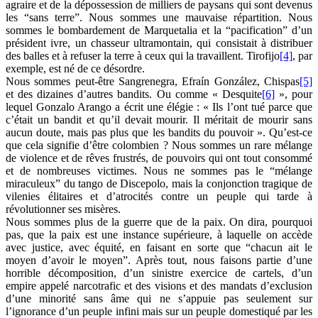
agraire et de la dépossession de milliers de paysans qui sont devenus
les “sans terre”. Nous sommes une mauvaise répartition. Nous
sommes le bombardement de Marquetalia et la “pacification” d’un
président ivre, un chasseur ultramontain, qui consistait à distribuer
des balles et à refuser la terre à ceux qui la travaillent. Tirofijo
[4]
, par
exemple, est né de ce désordre.
Nous sommes peut-être Sangrenegra, Efraín González, Chispas
[5]
et des dizaines d’autres bandits. Ou comme « Desquite
[6]
», pour
lequel Gonzalo Arango a écrit une élégie : « Ils l’ont tué parce que
c’était un bandit et qu’il devait mourir. Il méritait de mourir sans
aucun doute, mais pas plus que les bandits du pouvoir ». Qu’est-ce
que cela signifie d’être colombien ? Nous sommes un rare mélange
de violence et de rêves frustrés, de pouvoirs qui ont tout consommé
et de nombreuses victimes. Nous ne sommes pas le “mélange
miraculeux” du tango de Discepolo, mais la conjonction tragique de
vilenies élitaires et d’atrocités contre un peuple qui tarde à
révolutionner ses misères.
Nous sommes plus de la guerre que de la paix. On dira, pourquoi
pas, que la paix est une instance supérieure, à laquelle on accède
avec justice, avec équité, en faisant en sorte que “chacun ait le
moyen d’avoir le moyen”. Après tout, nous faisons partie d’une
horrible décomposition, d’un sinistre exercice de cartels, d’un
empire appelé narcotrafic et des visions et des mandats d’exclusion
d’une minorité sans âme qui ne s’appuie pas seulement sur
l’ignorance d’un peuple infini mais sur un peuple domestiqué par les